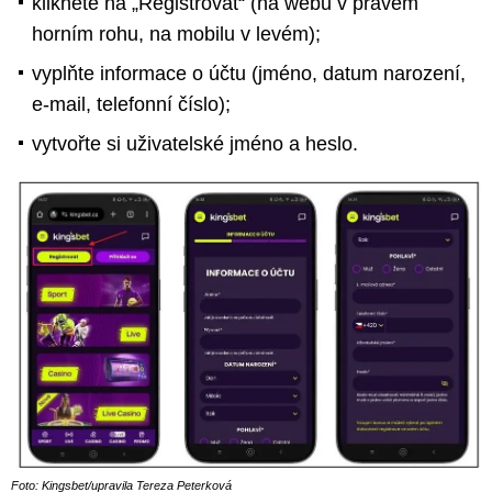
klikněte na „Registrovat“ (na webu v pravém
horním rohu, na mobilu v levém);
vyplňte informace o účtu (jméno, datum narození,
e-mail, telefonní číslo);
vytvořte si uživatelské jméno a heslo.
Foto: Kingsbet/upravila Tereza Peterková