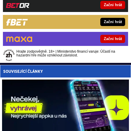
Začni hrát
Začni hrát
Začni hrát
Hrajte zodpovědně. 18+ | Ministerstvo financí varuje: Účastí na
hazardní hře může vzniknout závislost.
SOUVISEJÍCÍ ČLÁNKY