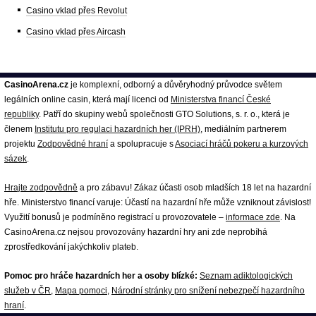
Casino vklad přes Revolut
Casino vklad přes Aircash
CasinoArena.cz
je komplexní, odborný a důvěryhodný průvodce světem
legálních online casin, která mají licenci od
Ministerstva financí České
republiky
. Patří do skupiny webů společnosti GTO Solutions, s. r. o., která je
členem
Institutu pro regulaci hazardních her (IPRH)
, mediálním partnerem
projektu
Zodpovědné hraní
a spolupracuje s
Asociací hráčů pokeru a kurzových
sázek
.
Hrajte zodpovědně
a pro zábavu! Zákaz účasti osob mladších 18 let na hazardní
hře. Ministerstvo financí varuje: Účastí na hazardní hře může vzniknout závislost!
Využití bonusů je podmíněno registrací u provozovatele –
informace zde
. Na
CasinoArena.cz nejsou provozovány hazardní hry ani zde neprobíhá
zprostředkování jakýchkoliv plateb.
Pomoc pro hráče hazardních her a osoby blízké:
Seznam adiktologických
služeb v ČR
,
Mapa pomoci
,
Národní stránky pro snížení nebezpečí hazardního
hraní
.