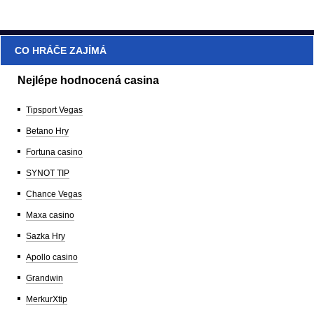
CO HRÁČE ZAJÍMÁ
Nejlépe hodnocená casina
Tipsport Vegas
Betano Hry
Fortuna casino
SYNOT TIP
Chance Vegas
Maxa casino
Sazka Hry
Apollo casino
Grandwin
MerkurXtip