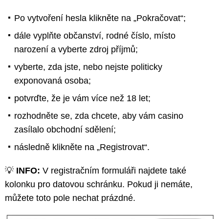
Po vytvoření hesla klikněte na „Pokračovat“;
dále vyplňte občanství, rodné číslo, místo
narození a vyberte zdroj příjmů;
vyberte, zda jste, nebo nejste politicky
exponovaná osoba;
potvrďte, že je vám více než 18 let;
rozhodněte se, zda chcete, aby vám casino
zasílalo obchodní sdělení;
následně klikněte na „Registrovat“.
💡
INFO:
V registračním formuláři najdete také
kolonku pro datovou schránku. Pokud ji nemáte,
můžete toto pole nechat prázdné.