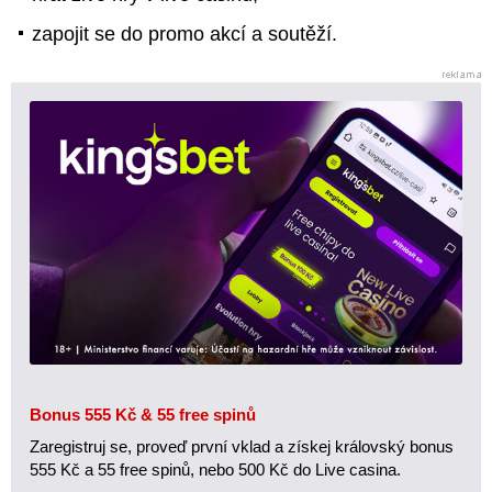
zapojit se do promo akcí a soutěží.
Bonus 555 Kč & 55 free spinů
Zaregistruj se, proveď první vklad a získej královský bonus
555 Kč a 55 free spinů, nebo 500 Kč do Live casina.