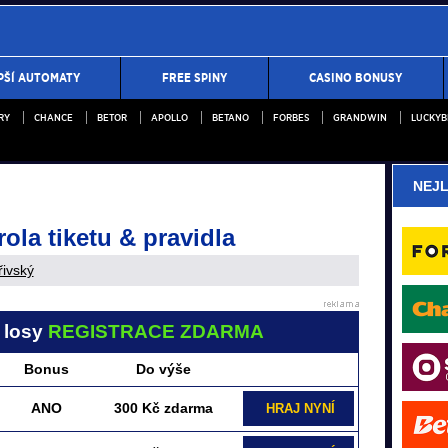
PŠÍ AUTOMATY
FREE SPINY
CASINO BONUSY
RY
CHANCE
BETOR
APOLLO
BETANO
FORBES
GRANDWIN
LUCKYB
NEJL
ola tiketu & pravidla
řivský
e losy
REGISTRACE ZDARMA
Bonus
Do výše
ANO
300 Kč zdarma
HRAJ NYNÍ