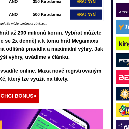
ANO
350 Kč zdarma
HRAJ NYNÍ
ANO
500 Kč zdarma
HRAJ NYNÍ
rdní hře může vzniknout závislost.
hrát až 200 milionů korun. Vybírat můžete
suje se 2x denně) a k tomu hrát Megamaxu
 má odlišná pravidla a maximální výhry. Jak
výši výhry, uvádíme v článku.
 vsadíte online. Maxa nově registrovaným
, který lze využít na tikety.
CHCI BONUS