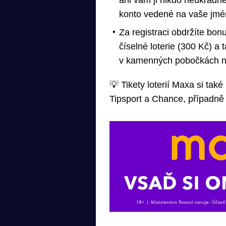
ani vám ji nikdo neukradne
konto vedené na vaše jmé
Za registraci obdržíte bon
číselné loterie (300 Kč) a
v kamenných pobočkách n
💡 Tikety loterií Maxa si ta
Tipsport a Chance, případně 