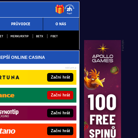
PRŮVODCE
O NÁS
ET
MERKURXTIP
BETX
FBET
EPŠÍ ONLINE CASINA
Začni hrát
Začni hrát
Začni hrát
Začni hrát