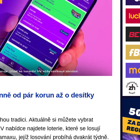
nně od pár korun až o desítky
hou tradici. Aktuálně si můžete vybrat
 nabídce najdete loterie, které se losují
maxu, jejíž losování probíhá dvakrát týdně.