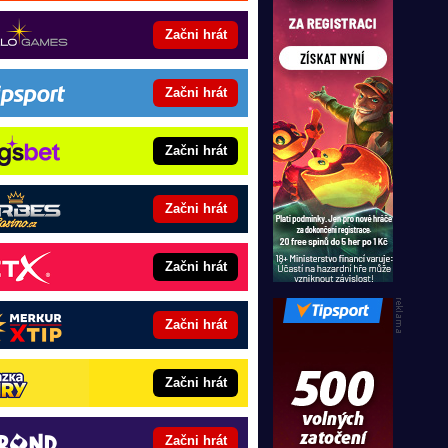
Začni hrát
Začni hrát
Začni hrát
Začni hrát
Začni hrát
Začni hrát
Začni hrát
Začni hrát