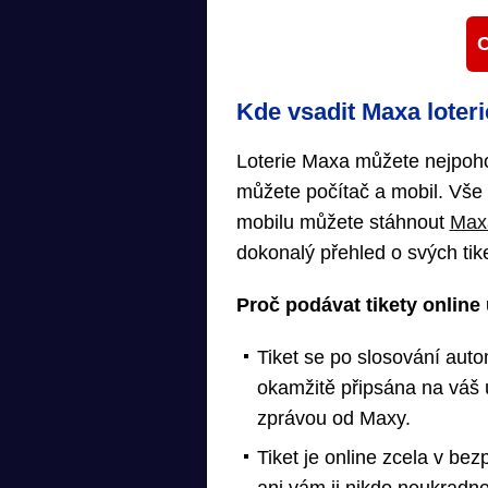
C
Kde vsadit Maxa loter
Loterie Maxa můžete nejpohod
můžete počítač a mobil. Vše 
mobilu můžete stáhnout
Maxa
dokonalý přehled o svých tik
Proč podávat tikety online
Tiket se po slosování auto
okamžitě připsána na váš ú
zprávou od Maxy.
Tiket je online zcela v be