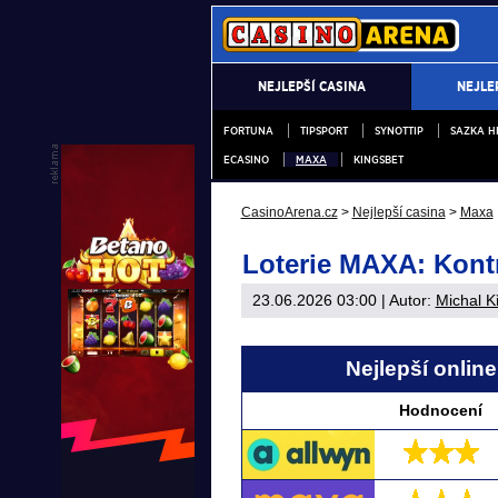
NEJLEPŠÍ CASINA
NEJLE
FORTUNA
TIPSPORT
SYNOTTIP
SAZKA H
ECASINO
MAXA
KINGSBET
CasinoArena.cz
>
Nejlepší casina
>
Maxa
Loterie MAXA: Kontr
23.06.2026 03:00
| Autor:
Michal K
Nejlepší onlin
Hodnocení