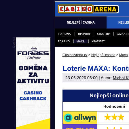
NEJLEPŠÍ CASINA
NEJLE
FORTUNA
TIPSPORT
SYNOTTIP
SAZKA H
ECASINO
MAXA
KINGSBET
CasinoArena.cz
>
Nejlepší casina
>
Maxa
Loterie MAXA: Kontr
23.06.2026 03:00
| Autor:
Michal K
Nejlepší onlin
Hodnocení