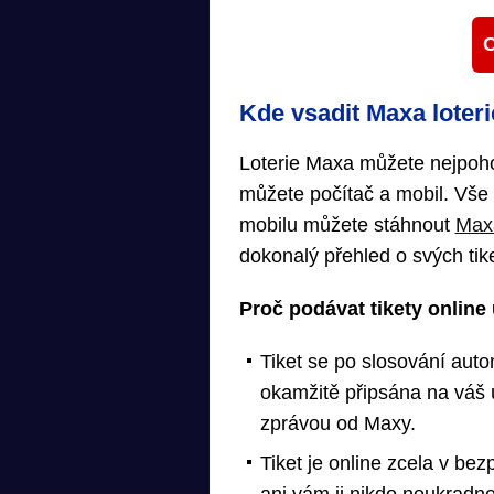
C
Kde vsadit Maxa loter
Loterie Maxa můžete nejpohod
můžete počítač a mobil. Vše 
mobilu můžete stáhnout
Maxa
dokonalý přehled o svých tik
Proč podávat tikety online
Tiket se po slosování auto
okamžitě připsána na váš ú
zprávou od Maxy.
Tiket je online zcela v be