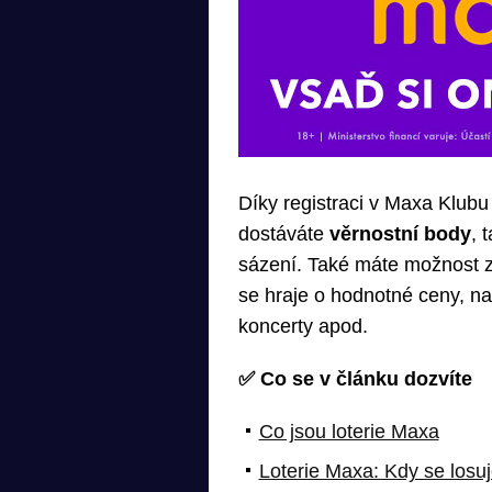
Díky registraci v Maxa Klubu
dostáváte
věrnostní body
, 
sázení. Také máte možnost za
se hraje o hodnotné ceny, na
koncerty apod.
✅ Co se v článku dozvíte
Co jsou loterie Maxa
Loterie Maxa: Kdy se losu