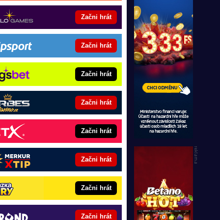
Začni hrát
Začni hrát
Začni hrát
Začni hrát
Začni hrát
Začni hrát
Začni hrát
Začni hrát