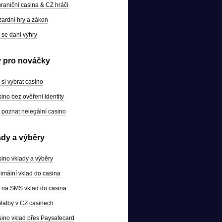
raniční casina & CZ hráči
ardní hry a zákon
 se daní výhry
y pro nováčky
 si vybrat casino
ino bez ověření identity
 poznat nelegální casino
ady a výběry
ino vklady a výběry
imální vklad do casina
 na SMS vklad do casina
latby v CZ casinech
ino vklad přes Paysafecard