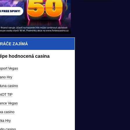
RÁČE ZAJÍMÁ
lépe hodnocená casina
sport Vegas
ano Hry
tuna casino
NOT TIP
ance Vegas
a casino
ka Hry
llo casino