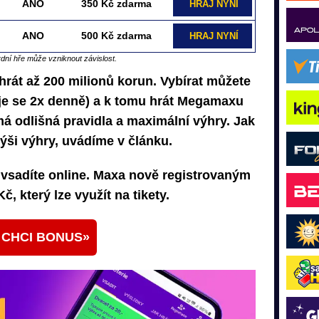
ANO
350 Kč zdarma
HRAJ NYNÍ
ANO
500 Kč zdarma
HRAJ NYNÍ
rdní hře může vzniknout závislost.
hrát až 200 milionů korun. Vybírat můžete
suje se 2x denně) a k tomu hrát Megamaxu
 má odlišná pravidla a maximální výhry. Jak
výši výhry, uvádíme v článku.
 vsadíte online. Maxa nově registrovaným
, který lze využít na tikety.
CHCI BONUS