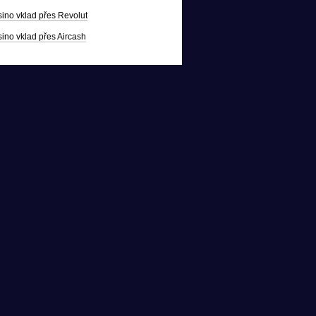
ino vklad přes Revolut
ino vklad přes Aircash