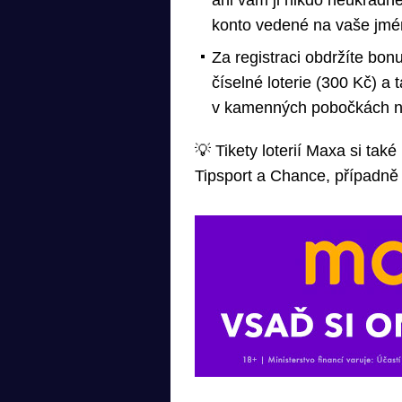
ani vám ji nikdo neukradne
konto vedené na vaše jmé
Za registraci obdržíte bon
číselné loterie (300 Kč) a
v kamenných pobočkách n
💡 Tikety loterií Maxa si ta
Tipsport a Chance, případně 