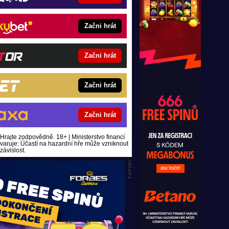
Začni hrát
Začni hrát
Začni hrát
Začni hrát
Hrajte zodpovědně. 18+ | Ministerstvo financí
varuje: Účastí na hazardní hře může vzniknout
závislost.