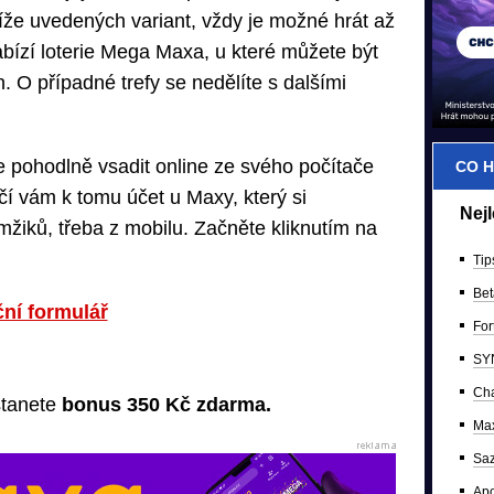
 níže uvedených variant, vždy je možné hrát až
bízí loterie Mega Maxa, u které můžete být
. O případné trefy se nedělíte s dalšími
 pohodlně vsadit online ze svého počítače
CO H
čí vám k tomu účet u Maxy, který si
Nej
mžiků, třeba z mobilu. Začněte kliknutím na
Tip
Bet
ní formulář
For
SY
Ch
stanete
bonus 350 Kč zdarma.
Max
Saz
Apo