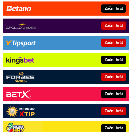
Začni hrát
Začni hrát
Začni hrát
Začni hrát
Začni hrát
Začni hrát
Začni hrát
Začni hrát