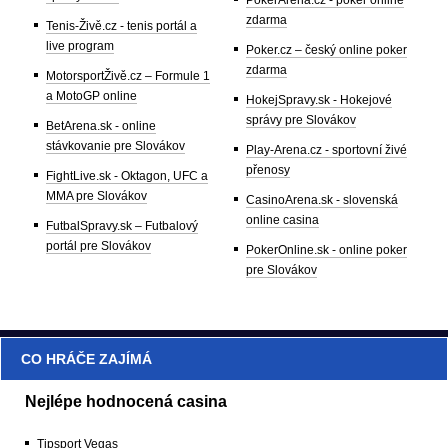
PokerArena.cz - poker online
zdarma
Tenis-Živě.cz - tenis portál a
live program
Poker.cz – český online poker
zdarma
MotorsportŽivě.cz – Formule 1
a MotoGP online
HokejSpravy.sk - Hokejové
správy pre Slovákov
BetArena.sk - online
stávkovanie pre Slovákov
Play-Arena.cz - sportovní živé
přenosy
FightLive.sk - Oktagon, UFC a
MMA pre Slovákov
CasinoArena.sk - slovenská
online casina
FutbalSpravy.sk – Futbalový
portál pre Slovákov
PokerOnline.sk - online poker
pre Slovákov
CO HRÁČE ZAJÍMÁ
Nejlépe hodnocená casina
Tipsport Vegas