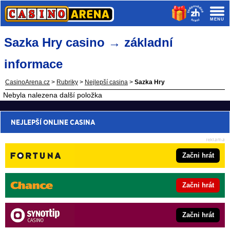
Sazka Hry casino → základní
informace
CasinoArena.cz
>
Rubriky
>
Nejlepší casina
>
Sazka Hry
Nebyla nalezena další položka
NEJLEPŠÍ ONLINE CASINA
Začni hrát
Začni hrát
Začni hrát