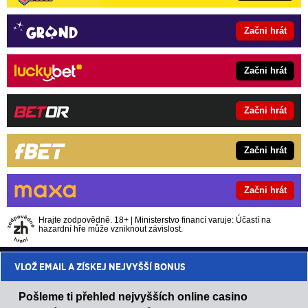
Začni hrát
Začni hrát
Začni hrát
Začni hrát
Začni hrát
Hrajte zodpovědně. 18+ | Ministerstvo financí varuje: Účastí na
hazardní hře může vzniknout závislost.
VLOŽ EMAIL A ZÍSKEJ NEJVYŠŠÍ BONUS
Pošleme ti přehled nejvyšších online casino