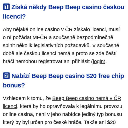
1️⃣ Získá někdy Beep Beep casino českou
licenci?
Aby nějaké online casino v ČR získalo licenci, musí
o ní požádat MFČR a současně bezpodmínečně
splnit několik legislativních požadavků. V současné
době ale českou licenci nemá a proto se zde čeští
hráči nemohou registrovat ani přihlásit (
login
).
2️⃣ Nabízí Beep Beep casino $20 free chip
bonus?
Vzhledem k tomu, že
Beep Beep casino nemá v ČR
licenci
, která by ho opravňovala k legálnímu provozu
online casina, není v jeho nabídce jediný typ bonusu
který by byl určen pro české hráče. Takže ani $20