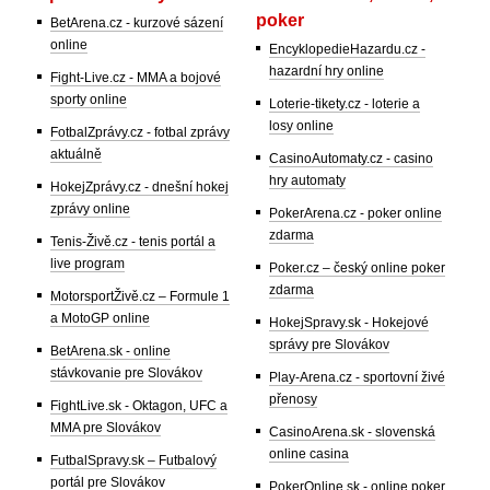
poker
BetArena.cz - kurzové sázení
online
EncyklopedieHazardu.cz -
hazardní hry online
Fight-Live.cz - MMA a bojové
sporty online
Loterie-tikety.cz - loterie a
losy online
FotbalZprávy.cz - fotbal zprávy
aktuálně
CasinoAutomaty.cz - casino
hry automaty
HokejZprávy.cz - dnešní hokej
zprávy online
PokerArena.cz - poker online
zdarma
Tenis-Živě.cz - tenis portál a
live program
Poker.cz – český online poker
zdarma
MotorsportŽivě.cz – Formule 1
a MotoGP online
HokejSpravy.sk - Hokejové
správy pre Slovákov
BetArena.sk - online
stávkovanie pre Slovákov
Play-Arena.cz - sportovní živé
přenosy
FightLive.sk - Oktagon, UFC a
MMA pre Slovákov
CasinoArena.sk - slovenská
online casina
FutbalSpravy.sk – Futbalový
portál pre Slovákov
PokerOnline.sk - online poker