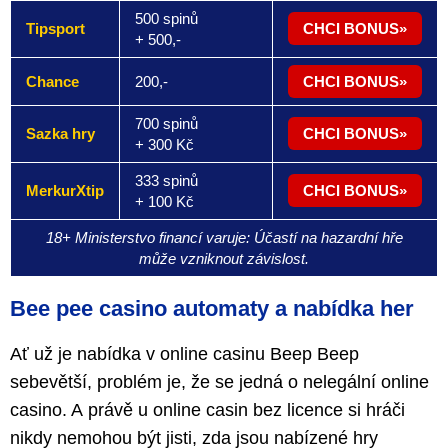
500 spinů
Tipsport
CHCI BONUS
+ 500,-
Chance
200,-
CHCI BONUS
700 spinů
Sazka hry
CHCI BONUS
+ 300 Kč
333 spinů
MerkurXtip
CHCI BONUS
+ 100 Kč
18+ Ministerstvo financí varuje: Účastí na hazardní hře
může vzniknout závislost.
Bee pee casino automaty a nabídka her
Ať už je nabídka v online casinu Beep Beep
sebevětší, problém je, že se jedná o nelegální online
casino. A právě u online casin bez licence si hráči
nikdy nemohou být jisti, zda jsou nabízené hry