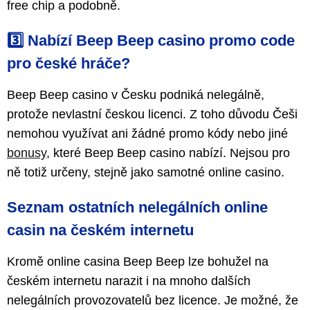
free chip a podobně.
3️⃣ Nabízí Beep Beep casino promo code
pro české hráče?
Beep Beep casino v Česku podniká nelegálně,
protože nevlastní českou licenci. Z toho důvodu Češi
nemohou využívat ani žádné promo kódy nebo jiné
bonusy
, které Beep Beep casino nabízí. Nejsou pro
ně totiž určeny, stejně jako samotné online casino.
Seznam ostatních nelegálních online
casin na českém internetu
Kromě online casina Beep Beep lze bohužel na
českém internetu narazit i na mnoho dalších
nelegálních provozovatelů bez licence. Je možné, že