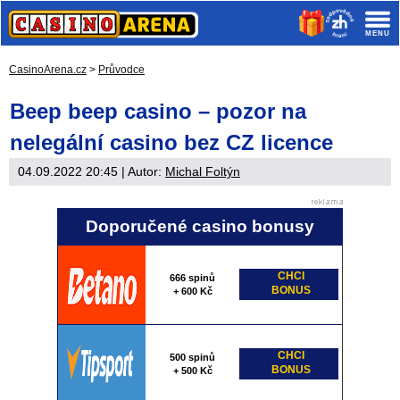
CasinoArena.cz
>
Průvodce
Beep beep casino – pozor na
nelegální casino bez CZ licence
04.09.2022 20:45
| Autor:
Michal Foltýn
Doporučené casino bonusy
CHCI
666 spinů
BONUS
+ 600 Kč
CHCI
500 spinů
BONUS
+ 500 Kč