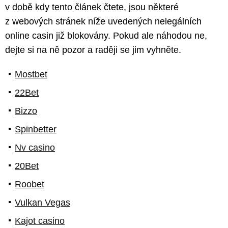
v době kdy tento článek čtete, jsou některé
z webových stránek níže uvedených nelegálních
online casin již blokovány. Pokud ale náhodou ne,
dejte si na ně pozor a raději se jim vyhněte.
Mostbet
22Bet
Bizzo
Spinbetter
Nv casino
20Bet
Roobet
Vulkan Vegas
Kajot casino