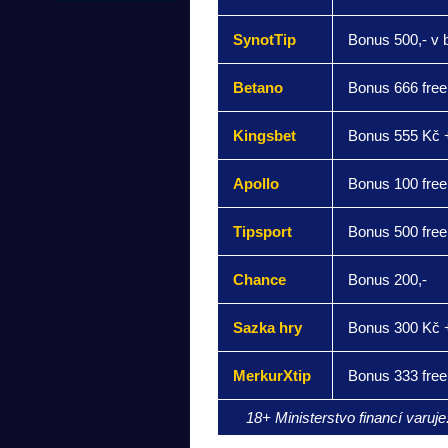
SynotTip
Bonus 500,- v 
Betano
Bonus 666 free
Kingsbet
Bonus 555 Kč +
Apollo
Bonus 100 free
Tipsport
Bonus 500 free
Chance
Bonus 200,-
Sazka hry
Bonus 300 Kč 
MerkurXtip
Bonus 333 free
18+ Ministerstvo financí varuj