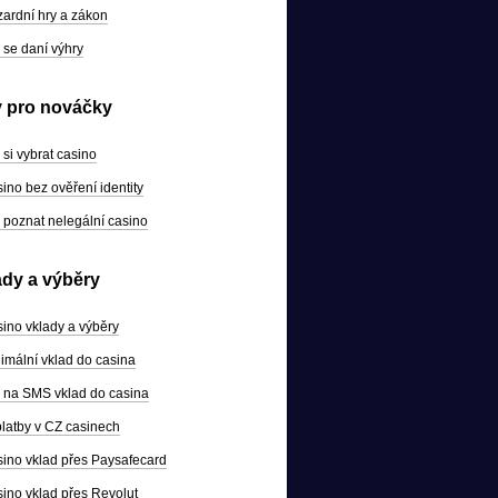
ardní hry a zákon
 se daní výhry
y pro nováčky
 si vybrat casino
ino bez ověření identity
 poznat nelegální casino
ady a výběry
ino vklady a výběry
imální vklad do casina
 na SMS vklad do casina
latby v CZ casinech
ino vklad přes Paysafecard
ino vklad přes Revolut