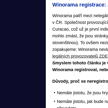
Winorama registrace: 
Winorama patří mezi nelegální
v ČR. Společnost provozující 
Curacao, což už je první ind
mohlo zmást, že jsou stránk
slovenštinou). To ovšem nez
zopakujeme: Winorama nevla
legálních provozovatelů ZDE
Smyslem tohoto článku je 
Winorama registrovat, nebo
Důvody, proč se neregistro
Nemáte jistotu, že jsou h
Nemáte jistotu, jak bude n