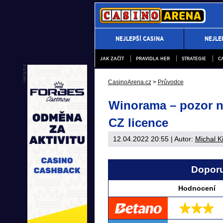
NEJLEPŠÍ CASINA
NEJLE
JAK ZAČÍT
PRAVIDLA HER
STRATEGIE
C
CasinoArena.cz
>
Průvodce
Winorama – pozor na
CZ licence
12.04.2022 20:55
| Autor:
Michal K
Doporu
Hodnocení