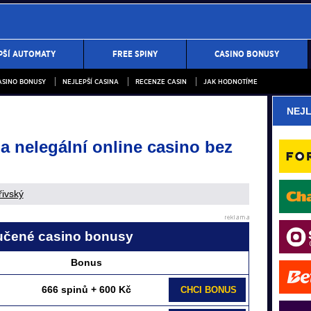
PŠÍ AUTOMATY
FREE SPINY
CASINO BONUSY
ASINO BONUSY
NEJLEPŠÍ CASINA
RECENZE CASIN
JAK HODNOTÍME
NEJL
 nelegální online casino bez
řivský
čené casino bonusy
Bonus
666 spinů + 600 Kč
CHCI BONUS