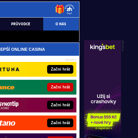
PRŮVODCE
O NÁS
EPŠÍ ONLINE CASINA
Začni hrát
Začni hrát
Začni hrát
Začni hrát