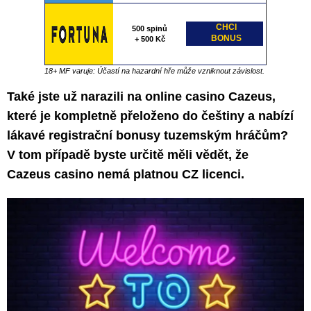
CHCI
500 spinů
BONUS
+ 500 Kč
18+ MF varuje: Účastí na hazardní hře může vzniknout závislost.
Také jste už narazili na online casino Cazeus,
které je kompletně přeloženo do češtiny a nabízí
lákavé registrační bonusy tuzemským hráčům?
V tom případě byste určitě měli vědět, že
Cazeus casino nemá platnou CZ licenci.