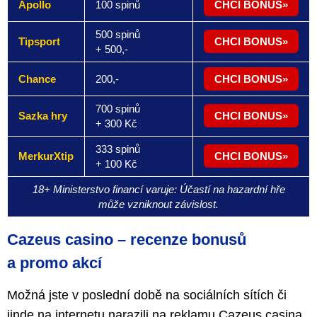
Apollo
100 spinů
CHCI BONUS
500 spinů
Tipsport
CHCI BONUS
+ 500,-
Chance
200,-
CHCI BONUS
700 spinů
Sazka hry
CHCI BONUS
+ 300 Kč
333 spinů
MerkurXtip
CHCI BONUS
+ 100 Kč
18+ Ministerstvo financí varuje: Účastí na hazardní hře
může vzniknout závislost.
Cazeus casino – recenze bonusů
a promo akcí
Možná jste v poslední době na sociálních sítích či
jinde na internetu narazili na reklamu Cazeus casina,