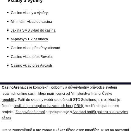
Vklady a výběry
Casino vklady a výběry
Minimální vklad do casina
Jak na SMS vklad do casina
M-platby v CZ casinech
Casino vklad přes Paysafecard
Casino vklad přes Revolut
Casino vklad přes Aircash
CasinoArena.cz
je komplexní, odborný a důvěryhodný průvodce světem
legálních online casin, která mají licenci od
Ministerstva financí České
republiky
. Patří do skupiny webů společnosti GTO Solutions, s. r. o., která je
členem
Institutu pro regulaci hazardních her (IPRH)
, mediálním partnerem
projektu
Zodpovědné hraní
a spolupracuje s
Asociací hráčů pokeru a kurzových
sázek
.
Hrajte zodpovědně
a pro zábavu! Zákaz účasti osob mladších 18 let na hazardní