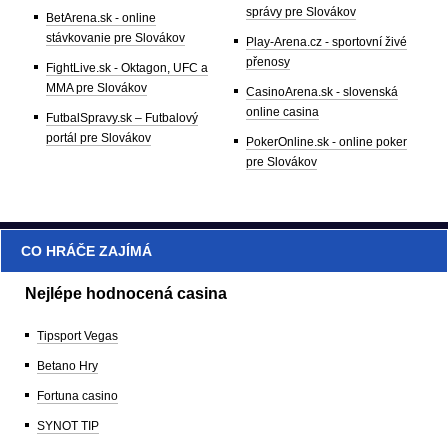
správy pre Slovákov
BetArena.sk - online
stávkovanie pre Slovákov
Play-Arena.cz - sportovní živé
přenosy
FightLive.sk - Oktagon, UFC a
MMA pre Slovákov
CasinoArena.sk - slovenská
online casina
FutbalSpravy.sk – Futbalový
portál pre Slovákov
PokerOnline.sk - online poker
pre Slovákov
CO HRÁČE ZAJÍMÁ
Nejlépe hodnocená casina
Tipsport Vegas
Betano Hry
Fortuna casino
SYNOT TIP