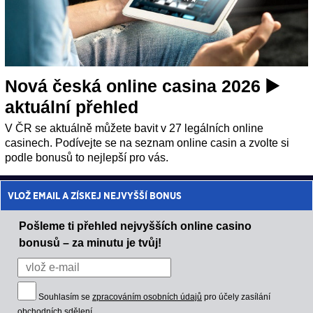
Nová česká online casina 2026 ▶️
aktuální přehled
V ČR se aktuálně můžete bavit v 27 legálních online
casinech. Podívejte se na seznam online casin a zvolte si
podle bonusů to nejlepší pro vás.
VLOŽ EMAIL A ZÍSKEJ NEJVYŠŠÍ BONUS
Pošleme ti přehled nejvyšších online casino
bonusů – za minutu je tvůj!
Souhlasím se
zpracováním osobních údajů
pro účely zasílání
obchodních sdělení