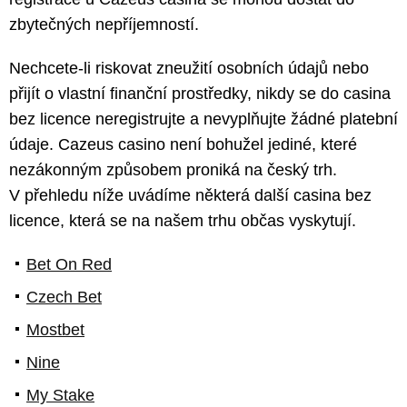
zbytečných nepříjemností.
Nechcete-li riskovat zneužití osobních údajů nebo
přijít o vlastní finanční prostředky, nikdy se do casina
bez licence neregistrujte a nevyplňujte žádné platební
údaje. Cazeus casino není bohužel jediné, které
nezákonným způsobem proniká na český trh.
V přehledu níže uvádíme některá další casina bez
licence, která se na našem trhu občas vyskytují.
Bet On Red
Czech Bet
Mostbet
Nine
My Stake