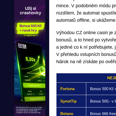
mince. V podobném módu prob
rozdílem, že automat spustíte
automatů offline, si ukážeme
Výhodou CZ online casin je
bonusů, a to hned po vytvoře
a jediné co k ní potřebujete, 
V přehledu vstupních bonusů 
Nárok na ně získáte po ověř
NEJ
Fortuna
Bonus 500 Kč n
SynotTip
Bonus 500,- v 
Betano
Bonus 666 free