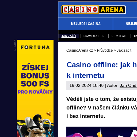
NEJLEPŠÍ CASINA
NEJLE
JAK ZAČÍT
PRAVIDLA HER
STRATEGIE
C
CasinoArena.cz
>
Průvodce
>
Jak začít
Casino offline: jak 
k internetu
16.02.2024 18:40
| Autor:
Jan Ond
Věděli jste o tom, že exist
offline? V našem článku vá
i bez internetu.