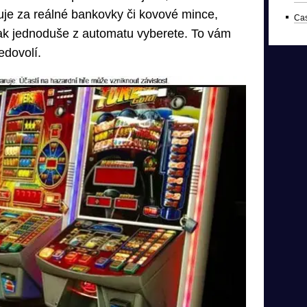
guje za reálné bankovky či kovové mince,
Cas
ak jednoduše z automatu vyberete. To vám
edovolí.