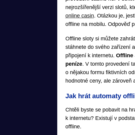
nejrozšířenější verzi slotů, 
online casin
. Otázkou je, jes
offline na mobilu. Odpověď p
Offline sloty si můžete zahrá
stáhnete do svého zařízení a
připojení k internetu.
Offline
peníze
. V tomto provedení ta
o nějakou formu fiktivních o
hodnotné ceny, ale zároveň a
Jak hrát automaty off
Chtěli byste se pobavit na h
k internetu? Existují v podsta
offline.