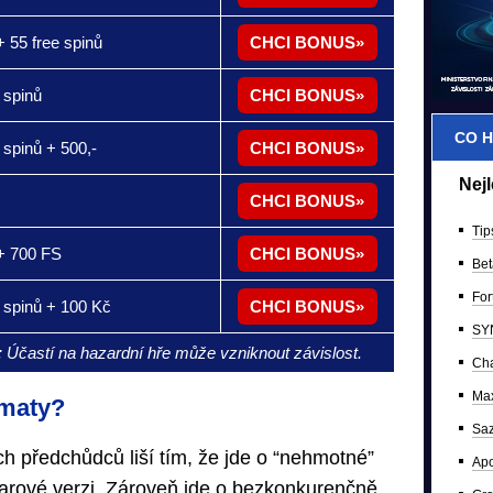
 55 free spinů
CHCI BONUS
 spinů
CHCI BONUS
CO H
 spinů + 500,-
CHCI BONUS
Nej
CHCI BONUS
Tip
+ 700 FS
CHCI BONUS
Bet
For
 spinů + 100 Kč
CHCI BONUS
SY
e: Účastí na hazardní hře může vzniknout závislost.
Ch
Max
omaty?
Saz
ch předchůdců liší tím, že jde o “nehmotné”
Apo
warové verzi. Zároveň jde o bezkonkurenčně