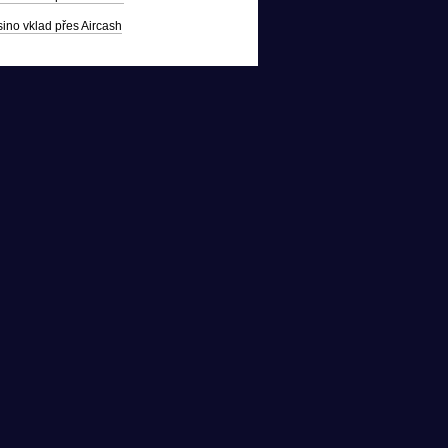
ino vklad přes Aircash