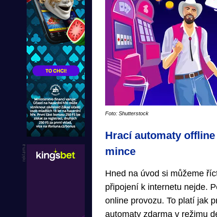
Foto: Shutterstock
Hrací automaty offline 
mince
Hned na úvod si můžeme říct
připojení k internetu nejde. 
online provozu. To platí jak 
automaty zdarma v režimu dem