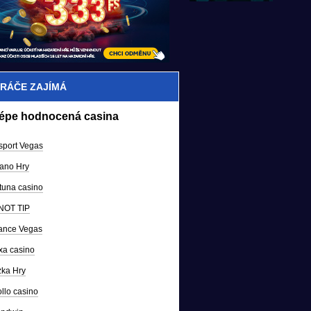
RÁČE ZAJÍMÁ
lépe hodnocená casina
sport Vegas
ano Hry
tuna casino
NOT TIP
ance Vegas
a casino
ka Hry
llo casino