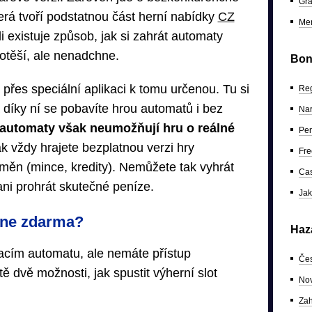
Gr
která tvoří podstatnou část herní nabídky
CZ
Mer
tli existuje způsob, jak si zahrát automaty
otěší, ale nenadchne.
Bon
t přes speciální aplikaci k tomu určenou. Tu si
Reg
 díky ní se pobavíte hrou automatů i bez
Nar
 automaty však neumožňují hru o reálné
Pen
k vždy hrajete bezplatnou verzi hry
Fre
dměn (mince, kredity). Nemůžete tak vyhrát
Cas
ni prohrát skutečné peníze.
Jak
line zdarma?
Haza
racím automatu, ale nemáte přístup
Čes
tě dvě možnosti, jak spustit výherní slot
Nov
Zah