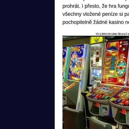
prohrát. I přesto, že hra fun
všechny vložené peníze si p
pochopitelně žádné kasino n