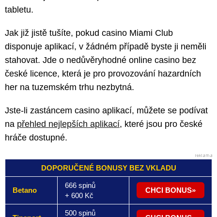
tabletu.
Jak již jistě tušíte, pokud casino Miami Club
disponuje aplikací, v žádném případě byste ji neměli
stahovat. Jde o nedůvěryhodné online casino bez
české licence, která je pro provozování hazardních
her na tuzemském trhu nezbytná.
Jste-li zastáncem casino aplikací, můžete se podívat
na
přehled nejlepších aplikací
, které jsou pro české
hráče dostupné.
DOPORUČENÉ BONUSY BEZ VKLADU
666 spinů
Betano
CHCI BONUS
+ 600 Kč
500 spinů