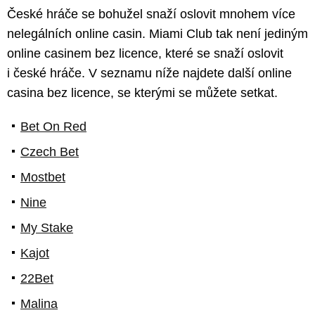
České hráče se bohužel snaží oslovit mnohem více
nelegálních online casin. Miami Club tak není jediným
online casinem bez licence, které se snaží oslovit
i české hráče. V seznamu níže najdete další online
casina bez licence, se kterými se můžete setkat.
Bet On Red
Czech Bet
Mostbet
Nine
My Stake
Kajot
22Bet
Malina