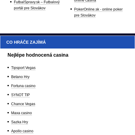
online casina
FutbalSpravy.sk – Futbalový
portál pre Slovákov
PokerOnline.sk - online poker
pre Slovákov
CO HRÁČE ZAJÍMÁ
Nejlépe hodnocená casina
Tipsport Vegas
Betano Hry
Fortuna casino
SYNOT TIP
Chance Vegas
Maxa casino
Sazka Hry
Apollo casino