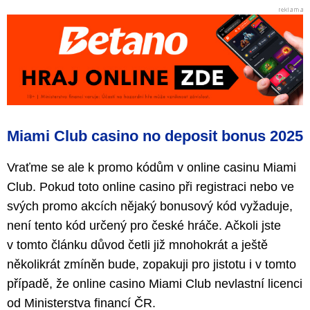
Miami Club casino no deposit bonus 2025
Vraťme se ale k promo kódům v online casinu Miami
Club. Pokud toto online casino při registraci nebo ve
svých promo akcích nějaký bonusový kód vyžaduje,
není tento kód určený pro české hráče. Ačkoli jste
v tomto článku důvod četli již mnohokrát a ještě
několikrát zmíněn bude, zopakuji pro jistotu i v tomto
případě, že online casino Miami Club nevlastní licenci
od Ministerstva financí ČR.