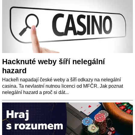
Hacknuté weby šíří nelegální
hazard
Hackeři napadají české weby a šíří odkazy na nelegální
casina. Ta nevlastní nutnou licenci od MFČR. Jak poznat
nelegální hazard a proč si dát...