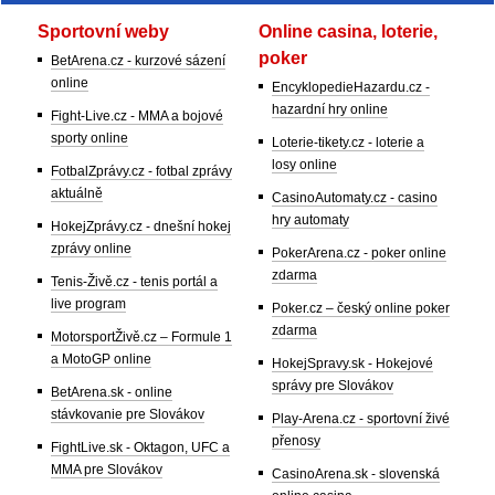
Sportovní weby
Online casina, loterie,
poker
BetArena.cz - kurzové sázení
online
EncyklopedieHazardu.cz -
hazardní hry online
Fight-Live.cz - MMA a bojové
sporty online
Loterie-tikety.cz - loterie a
losy online
FotbalZprávy.cz - fotbal zprávy
aktuálně
CasinoAutomaty.cz - casino
hry automaty
HokejZprávy.cz - dnešní hokej
zprávy online
PokerArena.cz - poker online
zdarma
Tenis-Živě.cz - tenis portál a
live program
Poker.cz – český online poker
zdarma
MotorsportŽivě.cz – Formule 1
a MotoGP online
HokejSpravy.sk - Hokejové
správy pre Slovákov
BetArena.sk - online
stávkovanie pre Slovákov
Play-Arena.cz - sportovní živé
přenosy
FightLive.sk - Oktagon, UFC a
MMA pre Slovákov
CasinoArena.sk - slovenská