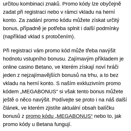
určitou kombinaci znaků. Promo kódy lze obyčejně
zadat při registraci nebo v rámci vkladu na herní
konto. Za zadání promo kódu můžete získat určitý
bonus, případně je potřeba splnit i další podmínky
(například vklad s protočením).
Při registraci vám promo kód může třeba navýšit
hodnotu vstupního bonusu. Zajímavým příkladem je
online casino Betano, ve kterém získají noví hráči
jeden z nejzajímavějších bonusů na trhu, a to bez
vkladu na herní konto. S naším exkluzivním promo
kódem „MEGABONUS“ si však tento bonus můžete
ještě o něco navýšit. Podívejte se proto i na náš další
článek, ve kterém zjistíte aktuální obsah balíčku
bonusů z
promo kódu „MEGABONUS“
nebo to, jak
promo kódy u Betana fungují.