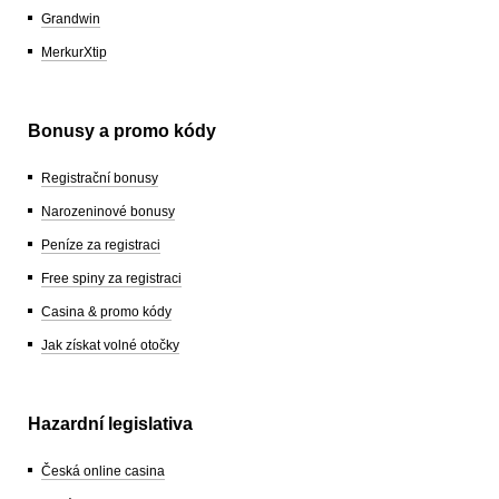
Grandwin
MerkurXtip
Bonusy a promo kódy
Registrační bonusy
Narozeninové bonusy
Peníze za registraci
Free spiny za registraci
Casina & promo kódy
Jak získat volné otočky
Hazardní legislativa
Česká online casina