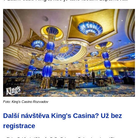
Foto: King's Casino Rozvadov
Další návštěva King's Casina? Už bez
registrace