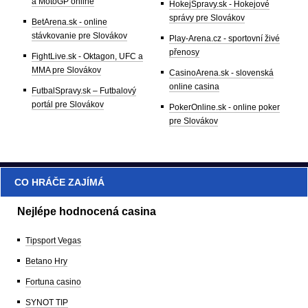
a MotoGP online
HokejSpravy.sk - Hokejové
správy pre Slovákov
BetArena.sk - online
stávkovanie pre Slovákov
Play-Arena.cz - sportovní živé
přenosy
FightLive.sk - Oktagon, UFC a
MMA pre Slovákov
CasinoArena.sk - slovenská
online casina
FutbalSpravy.sk – Futbalový
portál pre Slovákov
PokerOnline.sk - online poker
pre Slovákov
CO HRÁČE ZAJÍMÁ
Nejlépe hodnocená casina
Tipsport Vegas
Betano Hry
Fortuna casino
SYNOT TIP