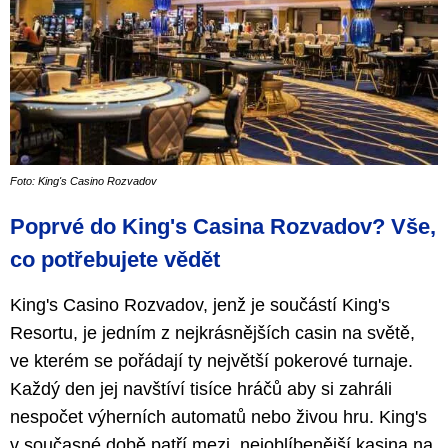
Foto: King's Casino Rozvadov
Poprvé do King's Casina Rozvadov? Vše,
co potřebujete vědět
King's Casino Rozvadov, jenž je součástí King's
Resortu, je jedním z nejkrásnějších casin na světě,
ve kterém se pořádají ty největší pokerové turnaje.
Každý den jej navštíví tisíce hráčů aby si zahráli
nespočet výherních automatů nebo živou hru. King's
v současné době patří mezi nejoblíbenější kasina na