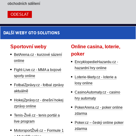
obchodních sdělení
DALŠÍ WEBY GTO SOLUTIONS
Sportovní weby
Online casina, loterie,
poker
BetArena.cz - kurzové sázení
online
EncyklopedieHazardu.cz -
hazardní hry online
Fight-Live.cz - MMA a bojové
sporty online
Loterie-tikety.cz - loterie a
losy online
FotbalZprávy.cz - fotbal zprávy
aktuálně
CasinoAutomaty.cz - casino
hry automaty
HokejZprávy.cz - dnešní hokej
zprávy online
PokerArena.cz - poker online
zdarma
Tenis-Živě.cz - tenis portál a
live program
Poker.cz – český online poker
zdarma
MotorsportŽivě.cz – Formule 1