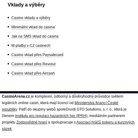
Vklady a výběry
Casino vklady a výběry
Minimální vklad do casina
Jak na SMS vklad do casina
M-platby v CZ casinech
Casino vklad přes Paysafecard
Casino vklad přes Revolut
Casino vklad přes Aircash
CasinoArena.cz
je komplexní, odborný a důvěryhodný průvodce světem
legálních online casin, která mají licenci od
Ministerstva financí České
republiky
. Patří do skupiny webů společnosti GTO Solutions, s. r. o., která je
členem
Institutu pro regulaci hazardních her (IPRH)
, mediálním partnerem
projektu
Zodpovědné hraní
a spolupracuje s
Asociací hráčů pokeru a kurzových
sázek
.