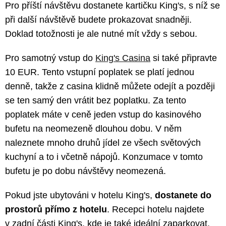
Pro příští návštěvu dostanete kartičku King's, s níž se
při další návštěvě budete prokazovat snadněji.
Doklad totožnosti je ale nutné mít vždy s sebou.
Pro samotný vstup do
King's Casina
si také připravte
10 EUR. Tento vstupní poplatek se platí jednou
denně, takže z casina klidně můžete odejít a později
se ten samý den vrátit bez poplatku. Za tento
poplatek máte v ceně jeden vstup do kasinového
bufetu na neomezeně dlouhou dobu. V něm
naleznete mnoho druhů jídel ze všech světových
kuchyní a to i včetně nápojů. Konzumace v tomto
bufetu je po dobu návštěvy neomezená.
Pokud jste ubytováni v hotelu King's,
dostanete do
prostorů přímo z hotelu
. Recepci hotelu najdete
v zadní části King's, kde je také ideální zaparkovat.