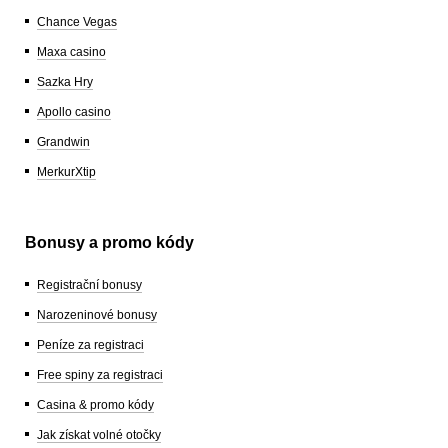
Chance Vegas
Maxa casino
Sazka Hry
Apollo casino
Grandwin
MerkurXtip
Bonusy a promo kódy
Registrační bonusy
Narozeninové bonusy
Peníze za registraci
Free spiny za registraci
Casina & promo kódy
Jak získat volné otočky