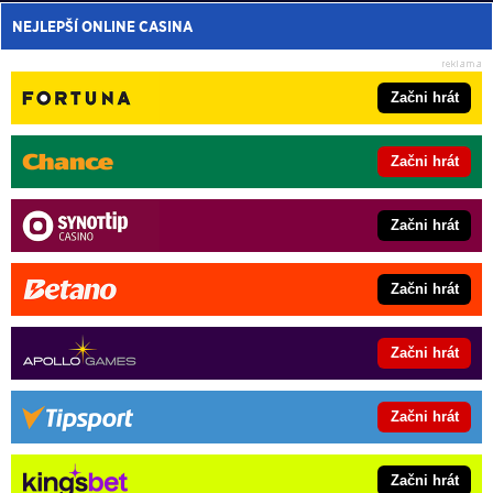
NEJLEPŠÍ ONLINE CASINA
Začni hrát
Začni hrát
Začni hrát
Začni hrát
Začni hrát
Začni hrát
Začni hrát