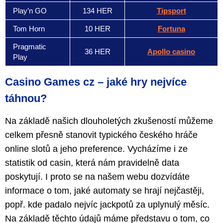
Play’n GO
134 HER
Tipsport
Tom Horn
10 HER
Fortuna
Pragmatic
36 HER
Apollo casino
Play
Casino Games cz – jaké hry nejvíce
táhnou?
Na základě našich dlouholetých zkušeností můžeme
celkem přesně stanovit typického českého hráče
online slotů a jeho preference. Vycházíme i ze
statistik od casin, která nám pravidelně data
poskytují. I proto se na našem webu dozvídáte
informace o tom, jaké automaty se hrají nejčastěji,
popř. kde padalo nejvíc jackpotů za uplynulý měsíc.
Na základě těchto údajů máme představu o tom, co