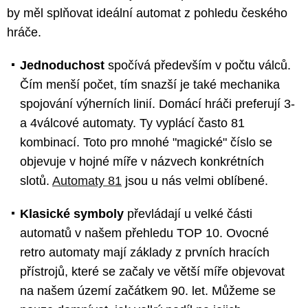
by měl splňovat ideální automat z pohledu českého
hráče.
Jednoduchost
spočívá především v počtu válců.
Čím menší počet, tím snazší je také mechanika
spojování výherních linií. Domácí hráči preferují 3-
a 4válcové automaty. Ty vyplácí často 81
kombinací. Toto pro mnohé "magické" číslo se
objevuje v hojné míře v názvech konkrétních
slotů.
Automaty 81
jsou u nás velmi oblíbené.
Klasické symboly
převládají u velké části
automatů v našem přehledu TOP 10. Ovocné
retro automaty mají základy z prvních hracích
přístrojů, které se začaly ve větší míře objevovat
na našem území začátkem 90. let. Můžeme se