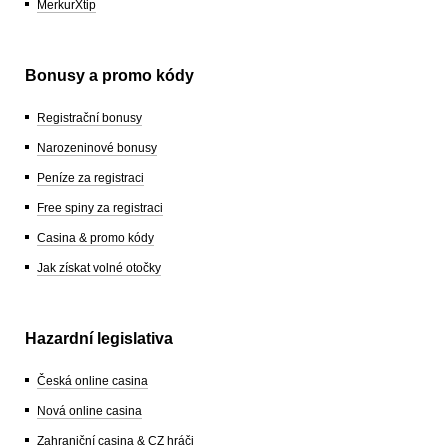
MerkurXtip
Bonusy a promo kódy
Registrační bonusy
Narozeninové bonusy
Peníze za registraci
Free spiny za registraci
Casina & promo kódy
Jak získat volné otočky
Hazardní legislativa
Česká online casina
Nová online casina
Zahraniční casina & CZ hráči