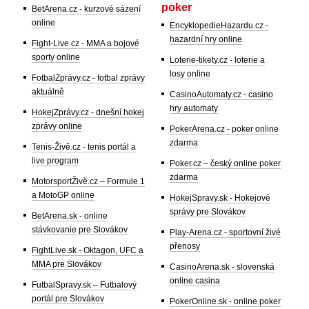
poker
BetArena.cz - kurzové sázení
online
EncyklopedieHazardu.cz -
hazardní hry online
Fight-Live.cz - MMA a bojové
sporty online
Loterie-tikety.cz - loterie a
losy online
FotbalZprávy.cz - fotbal zprávy
aktuálně
CasinoAutomaty.cz - casino
hry automaty
HokejZprávy.cz - dnešní hokej
zprávy online
PokerArena.cz - poker online
zdarma
Tenis-Živě.cz - tenis portál a
live program
Poker.cz – český online poker
zdarma
MotorsportŽivě.cz – Formule 1
a MotoGP online
HokejSpravy.sk - Hokejové
správy pre Slovákov
BetArena.sk - online
stávkovanie pre Slovákov
Play-Arena.cz - sportovní živé
přenosy
FightLive.sk - Oktagon, UFC a
MMA pre Slovákov
CasinoArena.sk - slovenská
online casina
FutbalSpravy.sk – Futbalový
portál pre Slovákov
PokerOnline.sk - online poker