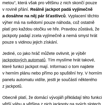
metou", která však pro většinu z nich skončí pouze
v rovině přání.
Reálně jackpot padá vyjímečně
a dosáhne na něj pár šťastlivců
. Vyplacení těchto
výher má na svědomí pouze náhoda, což ostatně
platí pro každou otočku ve hře. Pravdou zůstává, že
jackpoty padají zcela vyjímečně a nemá smysl hrát
pouze s vidinou jejich získání.
Jediné, co jako hráč můžete ovlivnit, je výběr
jackpotových automatů
. Tím myslíme hrát takové,
které funkci jackpot mají. Informaci o tom najdete
v herním plánu nebo přímo po spuštění hry. V horním
panelu automatu vidíte, jestli je součástí některého
z jackpotů.
Obecně platí, že domácí vývojáři přikládají této funkci
větší váhu a většina z nich jackpoty na svých slotech