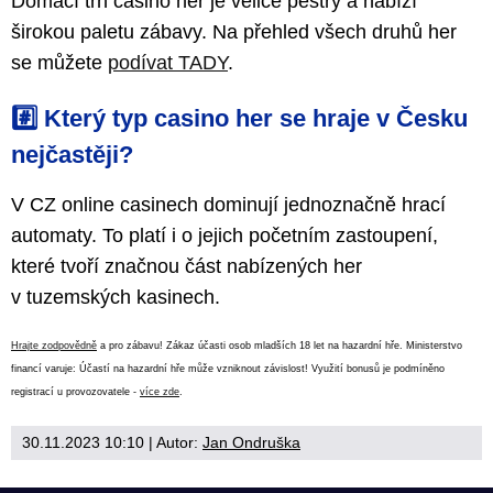
Domácí trh casino her je velice pestrý a nabízí
širokou paletu zábavy. Na přehled všech druhů her
se můžete
podívat TADY
.
#️⃣ Který typ casino her se hraje v Česku
nejčastěji?
V CZ online casinech dominují jednoznačně hrací
automaty. To platí i o jejich početním zastoupení,
které tvoří značnou část nabízených her
v tuzemských kasinech.
Hrajte zodpovědně
a pro zábavu! Zákaz účasti osob mladších 18 let na hazardní hře. Ministerstvo
financí varuje: Účastí na hazardní hře může vzniknout závislost! Využití bonusů je podmíněno
registrací u provozovatele -
více zde
.
30.11.2023 10:10
| Autor:
Jan Ondruška