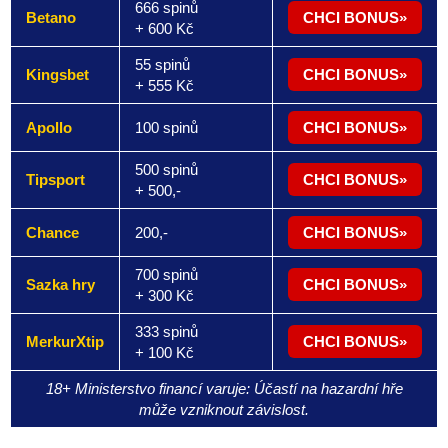
666 spinů
Betano
CHCI BONUS
+ 600 Kč
55 spinů
Kingsbet
CHCI BONUS
+ 555 Kč
Apollo
100 spinů
CHCI BONUS
500 spinů
Tipsport
CHCI BONUS
+ 500,-
Chance
200,-
CHCI BONUS
700 spinů
Sazka hry
CHCI BONUS
+ 300 Kč
333 spinů
MerkurXtip
CHCI BONUS
+ 100 Kč
18+ Ministerstvo financí varuje: Účastí na hazardní hře
může vzniknout závislost.