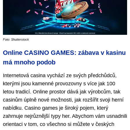
Foto: Shutterstock
Online CASINO GAMES: zábava v kasinu
má mnoho podob
Internetová casina vychází ze svých předchůdců,
kterými jsou kamenné provozovny s více jak 100
letou tradicí. Online prostor dává jak výrobcům, tak
casinům úplně nové možnosti, jak rozšířit svoji herní
nabídku. Casino games je široký pojem, který
zahrnuje nejrůznější typy her. Abychom vám usnadnili
orientaci v tom, co všechno si můžete v českých