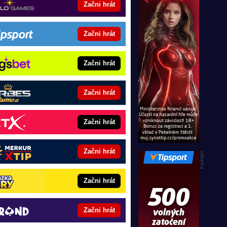
Začni hrát
Začni hrát
Začni hrát
Začni hrát
Začni hrát
Začni hrát
Začni hrát
Začni hrát