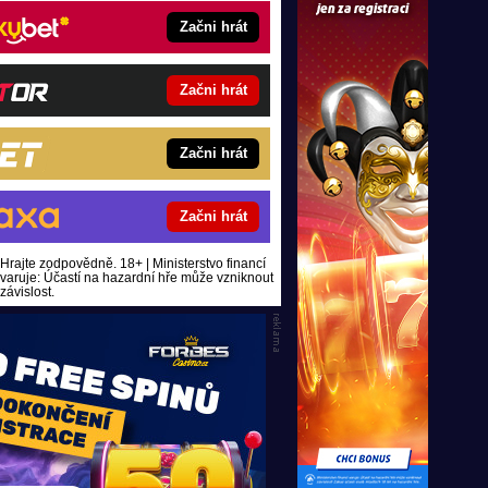
Začni hrát
Začni hrát
Začni hrát
Začni hrát
Hrajte zodpovědně. 18+ | Ministerstvo financí
varuje: Účastí na hazardní hře může vzniknout
závislost.