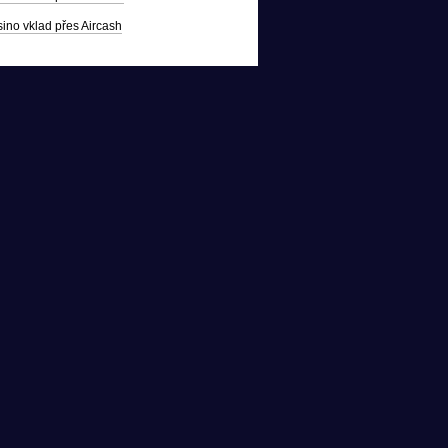
ino vklad přes Aircash