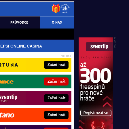
PRŮVODCE
O NÁS
EPŠÍ ONLINE CASINA
Začni hrát
Začni hrát
Začni hrát
Začni hrát