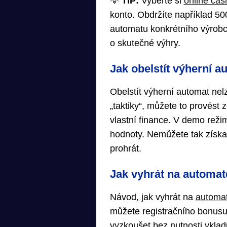
💡
TIP:
Vyberte si
online cas
konto. Obdržíte například 50
automatu konkrétního výrobce
o skutečné výhry.
Jak obelstít výherní 
Obelstít výherní automat nel
„taktiky“, můžete to provést
vlastní finance. V demo režim
hodnoty. Nemůžete tak získat
prohrát.
Jak vyhrát na automat
Návod, jak vyhrát na
automat
můžete registračního bonusu, 
vyzkoušet bez nutnosti vklad