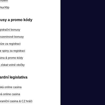
andwin
kurXtip
usy a promo kódy
istrační bonusy
ozeninové bonusy
íze za registraci
e spiny za registraci
ina & promo kódy
 získat volné otočky
rdní legislativa
ká online casina
á online casina
raniční casina & CZ hráči