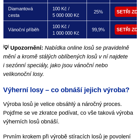
Diamantová
100 Kč /
25%
SETŘI ZD
cesta
5 000 000 Kč
100 Kč /
Vánoční příběh
99,9%
SETŘI ZD
1 000 000 Kč
💡 Upozornění:
Nabídka online losů se pravidelně
mění a kromě stálých oblíbených losů v ní najdete
i sezónní speciály, jako jsou vánoční nebo
velikonoční losy.
Výherní losy – co obnáší jejich výroba?
Výroba losů je velice obsáhlý a náročný proces.
Pojďme se ve zkratce podívat, co vše taková výroba
výherních losů obnáší.
Prvním krokem při výrobě stíracích losů je povolení