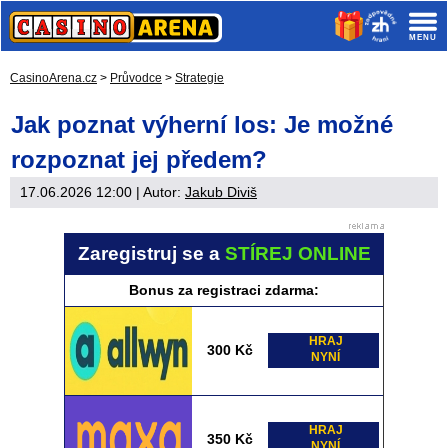
CasinoArena.cz
>
Průvodce
>
Strategie
Jak poznat výherní los: Je možné
rozpoznat jej předem?
17.06.2026 12:00
| Autor:
Jakub Diviš
Zaregistruj se a
STÍREJ ONLINE
Bonus za registraci zdarma:
HRAJ
300 Kč
NYNÍ
HRAJ
350 Kč
NYNÍ