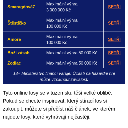
Maximální výhra
Smaragdová7
SETŘI
3 000 000 Kč
Maximální výhra
Štěstíčko
SETŘI
100 000 Kč
Maximální výhra
Amore
SETŘI
100 000 Kč
Boží zásah
Maximální výhra 50 000 Kč
SETŘI
Zodiac
Maximální výhra 50 000 Kč
SETŘI
18+ Ministerstvo financí varuje: Účastí na hazardní hře
může vzniknout závislost.
Tyto online losy se v tuzemsku těší velké oblibě.
Pokud se chcete inspirovat, který stírací los si
zakoupit, můžete si přečíst náš článek, ve kterém
najdete
losy, které vyhrávají
nejčastěji.