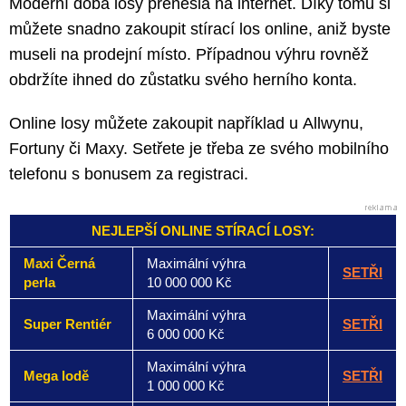
Moderní doba losy přenesla na internet. Díky tomu si
můžete snadno zakoupit stírací los online, aniž byste
museli na prodejní místo. Případnou výhru rovněž
obdržíte ihned do zůstatku svého herního konta.
Online losy můžete zakoupit například u Allwynu,
Fortuny či Maxy. Setřete je třeba ze svého mobilního
telefonu s bonusem za registraci.
NEJLEPŠÍ ONLINE STÍRACÍ LOSY:
Maxi Černá
Maximální výhra
SETŘI
perla
10 000 000 Kč
Maximální výhra
Super Rentiér
SETŘI
6 000 000 Kč
Maximální výhra
Mega lodě
SETŘI
1 000 000 Kč