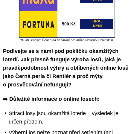
HRAJ
500 Kč
NYNÍ
18+ MF varuje: Účastí na hazardní hře může vzniknout závislost.
Podívejte se s námi pod pokličku okamžitých
loterií. Jak přesně funguje výroba losů, jaká je
pravděpodobnost výhry a oblíbených online losů
jako Černá perla či Rentiér a proč mýty
o prosvěcování nefungují?
➡️
Důležité informace o online losech:
Stírací losy jsou okamžitá loterie – výsledek je
určen předem.
Výherní los nelze poznat před setřením (ani