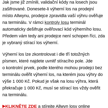
Jak jsme již zmínili, validační kódy na losech jsou
zašifrované. Donesete-li výherní los na prodejní
místo Allwynu, prodejce zpravidla vaší výhru ověřuje
na terminálu. V rámci
kontroly losu
terminál
automaticky dešifruje ověřovací kód výherního losu.
Předem vám tedy ani prodejce není schopen říci, zda
je vybraný stírací los výherní.
Výherní los lze zkontrolovat i dle tří totožných
písmen, které najdete uvnitř stíracího pole. Jde
o kontrolní prvek, podle kterého mohou prodejci bez
terminálu ověřit výherní los, na kterém jsou výhry do
výše 1 000 Kč. Pokud je však na losu výhra, která
překračuje 1 000 Kč, musí se stírací los vždy ověřit
na terminálu.
KLIKNĚTE ZDE
a stírejte Allwyn losy online