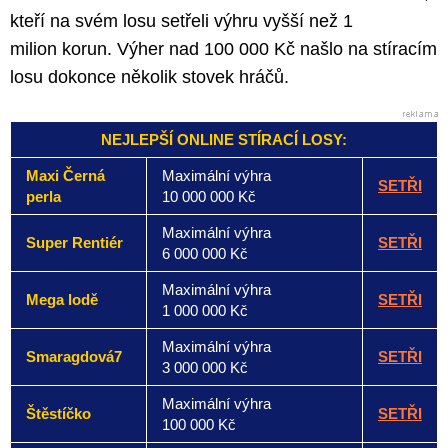
kteří na svém losu setřeli výhru vyšší než 1
milion korun. Výher nad 100 000 Kč našlo na stíracím
losu dokonce několik stovek hráčů.
NEJLEPŠÍ ONLINE STÍRACÍ LOSY:
Maxi Černá
Maximální výhra
SETŘI
perla
10 000 000 Kč
Maximální výhra
Super Rentiér
SETŘI
6 000 000 Kč
Maximální výhra
Mega lodě
SETŘI
1 000 000 Kč
Maximální výhra
Smaragdová7
SETŘI
3 000 000 Kč
Maximální výhra
Štěstíčko
SETŘI
100 000 Kč