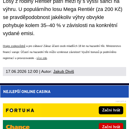
Losy z rodiny Rentiér patří mezi ty s vyšší šancí na
výhru. U populárního losu Mega Rentiér (za 200 Kč)
se pravděpodobnost jakékoliv výhry obvykle
pohybuje kolem 35–40 % v závislosti na konkrétní
vydané emisi.
Hrajte zodpovědně
a pro zábavu! Zákaz účasti osob mladších 18 let na hazardní hře. Ministerstvo
financí varuje: Účastí na hazardní hře může vzniknout závislost! Využití bonusů je podmíněno
registrací u provozovatele -
více zde
.
17.06.2026 12:00
| Autor:
Jakub Diviš
NEJLEPŠÍ ONLINE CASINA
Začni hrát
Začni hrát