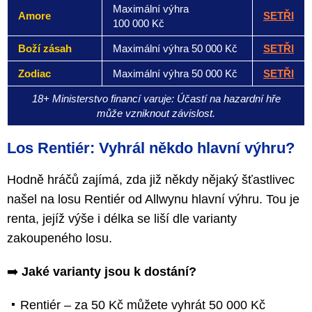
Maximální výhra
Amore
SETŘI
100 000 Kč
Boží zásah
Maximální výhra 50 000 Kč
SETŘI
Zodiac
Maximální výhra 50 000 Kč
SETŘI
18+ Ministerstvo financí varuje: Účastí na hazardní hře
může vzniknout závislost.
Los Rentiér: Vyhrál někdo hlavní výhru?
Hodně hráčů zajímá, zda již někdy nějaký šťastlivec
našel na losu Rentiér od Allwynu hlavní výhru. Tou je
renta, jejíž výše i délka se liší dle varianty
zakoupeného losu.
➡️
Jaké varianty jsou k dostání?
Rentiér – za 50 Kč můžete vyhrát 50 000 Kč