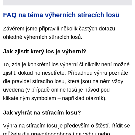
FAQ na téma výherních stíracích losů
Závěrem jsme připravili několik častých dotazů
ohledně výherních stíracích losů.
Jak zjistit který los je výherní?
To, zda je konkrétní los výherní či nikoliv není možné
zjistit, dokud ho nesetřete. Případnou výhru poznáte
dle pravidel stíracího losu, která jsou na něm vždy
uvedena (v případě online losů je návod pod
klikatelným symbolem – například otazník).
Jak vyhrát na stíracím losu?
Výhra na stíracím losu je především o štěstí. Řídit se
můžete dle pravděpodobnosti na výhru nebo