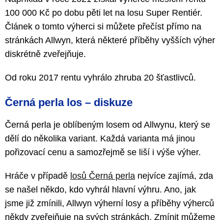
100 000 Kč po dobu pěti let na losu Super Rentiér.
Článek o tomto výherci si můžete přečíst přímo na
stránkách Allwyn, která některé příběhy vyšších výher
diskrétně zveřejňuje.
Od roku 2017 rentu vyhrálo zhruba 20 šťastlivců.
Černá perla los – diskuze
Černá perla je oblíbeným losem od Allwynu, který se
dělí do několika variant. Každá varianta má jinou
pořizovací cenu a samozřejmě se liší i výše výher.
Hráče v případě
losů Černá perla
nejvíce zajímá, zda
se našel někdo, kdo vyhrál hlavní výhru. Ano, jak
jsme již zmínili, Allwyn výherní losy a příběhy výherců
někdy zveřejňuje na svých stránkách. Zmínit můžeme