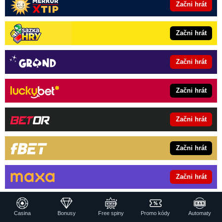
Začni hrát
Začni hrát
Začni hrát
Začni hrát
Začni hrát
Začni hrát
Začni hrát
Hrajte zodpovědně. 18+ | Ministerstvo financí varuje: Účastí na
hazardní hře může vzniknout závislost.
Casina
Bonusy
Free spiny
Promo kódy
Automaty