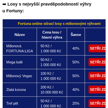
➡️
Losy s nejvyšší pravděpodobností výhry
u Fortuny:
Fortuna online stírací losy s milionovými výhrami
Cena losu /
Název
Šance
hlavní výhra
Milionová
50 Kč /
40%
SETŘI ZD
FORTUNA:LIGA
1 000 000 Kč
50 Kč /
Mega lodě
50%
SETŘI ZD
1 000 000 Kč
100 Kč /
Milionový Vegas
50%
SETŘI ZD
1 000 000 Kč
200 Kč /
Zlatá koruna
40%
SETŘI ZD
10 000 000 Kč
50 Kč /
Tref pět
25%
SETŘI ZD
1 000 000 Kč