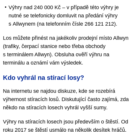
Výhry nad 240 000 Kč – v případě této výhry je
nutné se telefonicky domluvit na předání výhry
s Allwynem (na telefonním čísle 266 121 212).
Los můžete přinést na jakékoliv prodejní místo Allwyn
(trafiky, čerpací stanice nebo třeba obchody
s terminálem Allwyn). Obsluha ověří výhru na
terminálu a oznámí vám výsledek.
Kdo vyhrál na stírací losy?
Na internetu se najdou diskuze, kde se rozebírá
výhernost stíracích losů. Diskutující často zajímá, zda
někdo na stíracích losech vyhrál vyšší sumy.
Výhry na stíracích losech jsou především o štěstí. Od
roku 2017 se štěstí usmálo na několik desítek hráčů,