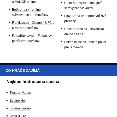
a MotoGP online
HokejSpravy.sk - Hokejové
správy pre Slovákov
BetArena.sk - online
stávkovanie pre Slovákov
Play-Arena.cz - sportovní živé
přenosy
FightLive.sk - Oktagon, UFC a
MMA pre Slovákov
CasinoArena.sk - slovenská
online casina
FutbalSpravy.sk – Futbalový
portál pre Slovákov
PokerOnline.sk - online poker
pre Slovákov
CO HRÁČE ZAJÍMÁ
Nejlépe hodnocená casina
Tipsport Vegas
Betano Hry
Fortuna casino
SYNOT TIP