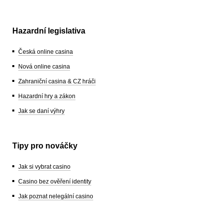
Hazardní legislativa
Česká online casina
Nová online casina
Zahraniční casina & CZ hráči
Hazardní hry a zákon
Jak se daní výhry
Tipy pro nováčky
Jak si vybrat casino
Casino bez ověření identity
Jak poznat nelegální casino