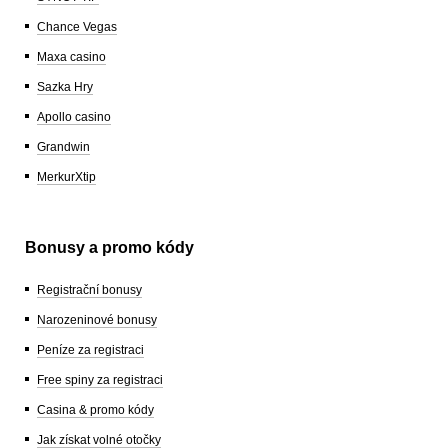
Chance Vegas
Maxa casino
Sazka Hry
Apollo casino
Grandwin
MerkurXtip
Bonusy a promo kódy
Registrační bonusy
Narozeninové bonusy
Peníze za registraci
Free spiny za registraci
Casina & promo kódy
Jak získat volné otočky