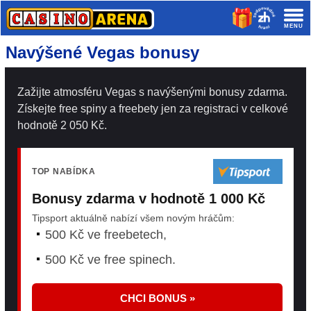
Navýšené Vegas bonusy
Zažijte atmosféru Vegas s navýšenými bonusy zdarma.
Získejte free spiny a freebety jen za registraci v celkové
hodnotě 2 050 Kč.
TOP NABÍDKA
Bonusy zdarma v hodnotě 1 000 Kč
Tipsport aktuálně nabízí všem novým hráčům:
500 Kč ve freebetech,
500 Kč ve free spinech.
CHCI BONUS »