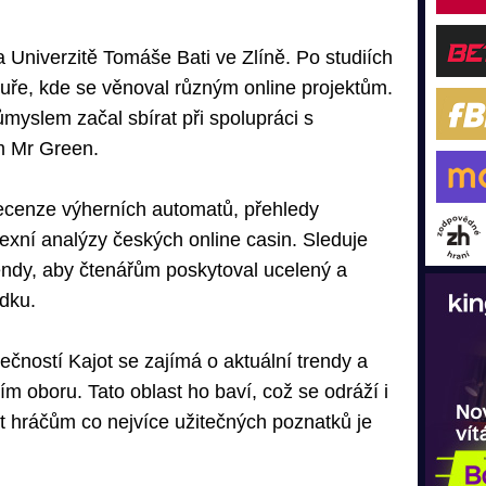
 Univerzitě Tomáše Bati ve Zlíně. Po studiích
uře, kde se věnoval různým online projektům.
myslem začal sbírat při spolupráci s
m Mr Green.
recenze výherních automatů, přehledy
xní analýzy českých online casin. Sleduje
rendy, aby čtenářům poskytoval ucelený a
ídku.
ečností Kajot se zajímá o aktuální trendy a
ím oboru. Tato oblast ho baví, což se odráží i
at hráčům co nejvíce užitečných poznatků je