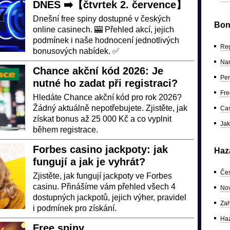
DNES ➡️【čtvrtek 2. července】
Dnešní free spiny dostupné v českých
Bon
online casinech. 🎰 Přehled akcí, jejich
podmínek i naše hodnocení jednotlivých
Reg
bonusových nabídek. ✅
Nar
Chance akční kód 2026: Je
Pen
nutné ho zadat při registraci?
Fre
Hledáte Chance akční kód pro rok 2026?
Žádný aktuálně nepotřebujete. Zjistěte, jak
Cas
získat bonus až 25 000 Kč a co vyplnit
Jak
během registrace.
Forbes casino jackpoty: jak
Haza
fungují a jak je vyhrát?
Čes
Zjistěte, jak fungují jackpoty ve Forbes
casinu. Přinášíme vám přehled všech 4
Nov
dostupných jackpotů, jejich výher, pravidel
Zah
i podmínek pro získání.
Haz
Free spiny