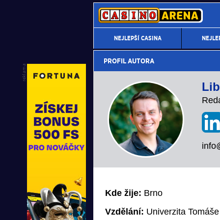
NEJLEPŠÍ CASINA
NEJLE
PROFIL AUTORA
Lib
Reda
info
Kde žije:
Brno
Vzdělání:
Univerzita Tomáše 