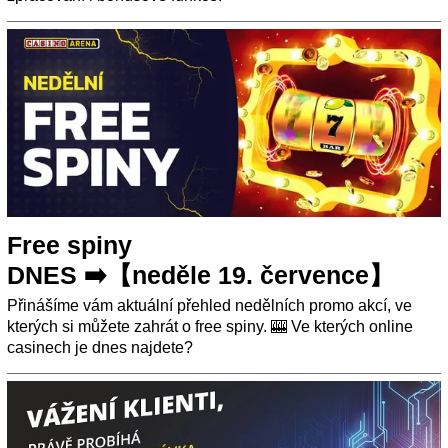
Free spiny
DNES ➡️【neděle 19. července】
Přinášíme vám aktuální přehled nedělních promo akcí, ve
kterých si můžete zahrát o free spiny. 🎰 Ve kterých online
casinech je dnes najdete?