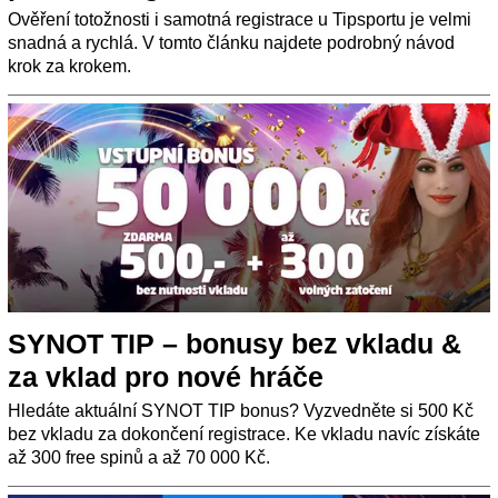
Ověření totožnosti i samotná registrace u Tipsportu je velmi
snadná a rychlá. V tomto článku najdete podrobný návod
krok za krokem.
SYNOT TIP – bonusy bez vkladu &
za vklad pro nové hráče
Hledáte aktuální SYNOT TIP bonus? Vyzvedněte si 500 Kč
bez vkladu za dokončení registrace. Ke vkladu navíc získáte
až 300 free spinů a až 70 000 Kč.