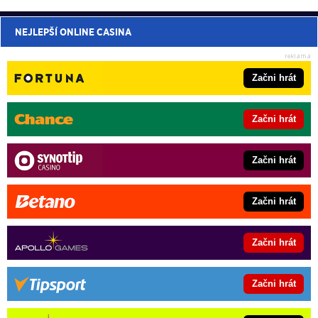
NEJLEPŠÍ ONLINE CASINA
Začni hrát
Začni hrát
Začni hrát
Začni hrát
Začni hrát
Začni hrát