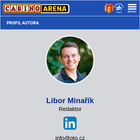
PROFIL AUTORA
Libor Minařík
Redaktor
info@gto.cz