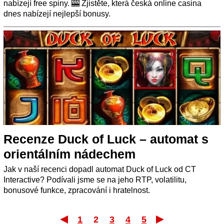
nabízejí free spiny. 🎰 Zjistěte, která česká online casina
dnes nabízejí nejlepší bonusy.
Recenze Duck of Luck – automat s
orientálním nádechem
Jak v naší recenci dopadl automat Duck of Luck od CT
Interactive? Podívali jsme se na jeho RTP, volatilitu,
bonusové funkce, zpracování i hratelnost.
1
2
3
4
5
První
Posle