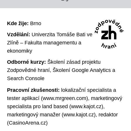
Kde žije:
Brno
Vzdělání:
Univerzita Tomáše Bati ve
Zlíně – Fakulta managementu a
ekonomiky
Odborné kurzy:
Školení zásad projektu
Zodpovědné hraní, Školení Google Analytics a
Search Console
Pracovní zkušenosti:
lokalizační specialista a
tester aplikací (www.mrgreen.com), marketingový
specialista pro land based (www.kajot.cz),
marketingový manažer (www.kajot.cz), redaktor
(CasinoArena.cz)