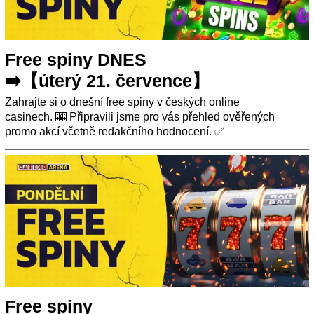
Free spiny DNES
➡️【úterý 21. července】
Zahrajte si o dnešní free spiny v českých online
casinech. 🎰 Připravili jsme pro vás přehled ověřených
promo akcí včetně redakčního hodnocení. ✅
Free spiny