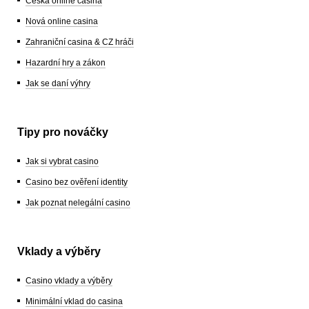
Česká online casina
Nová online casina
Zahraniční casina & CZ hráči
Hazardní hry a zákon
Jak se daní výhry
Tipy pro nováčky
Jak si vybrat casino
Casino bez ověření identity
Jak poznat nelegální casino
Vklady a výběry
Casino vklady a výběry
Minimální vklad do casina