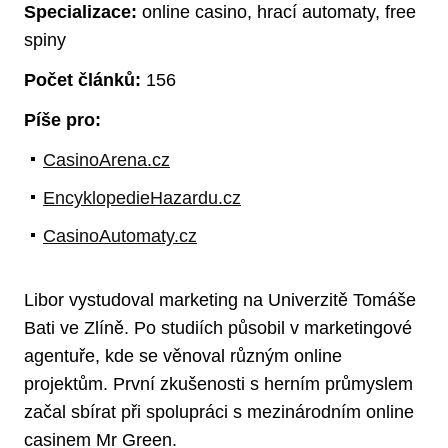
Specializace:
online casino, hrací automaty, free
spiny
Počet článků:
156
Píše pro:
CasinoArena.cz
EncyklopedieHazardu.cz
CasinoAutomaty.cz
Libor vystudoval marketing na Univerzitě Tomáše
Bati ve Zlíně. Po studiích působil v marketingové
agentuře, kde se věnoval různým online
projektům. První zkušenosti s herním průmyslem
začal sbírat při spolupráci s mezinárodním online
casinem Mr Green.