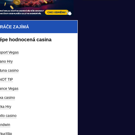
RÁČE ZAJÍMÁ
lépe hodnocená casina
sport Vegas
ano Hry
tuna casino
NOT TIP
ance Vegas
a casino
ka Hry
llo casino
andwin
kurXtip