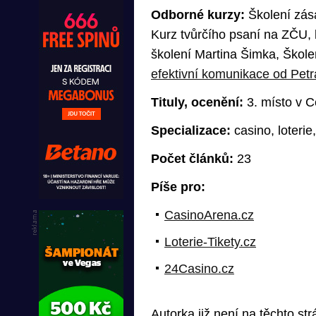
Odborné kurzy:
Školení zás
Kurz tvůrčího psaní na ZČU,
školení Martina Šimka, Škol
efektivní komunikace od Pet
Tituly, ocenění:
3. místo v 
Specializace:
casino, loterie,
Počet článků:
23
Píše pro:
CasinoArena.cz
Loterie-Tikety.cz
24Casino.cz
Autorka již není na těchto str