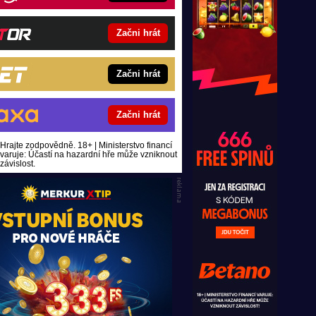
Začni hrát
Začni hrát
Začni hrát
Hrajte zodpovědně. 18+ | Ministerstvo financí
varuje: Účastí na hazardní hře může vzniknout
závislost.