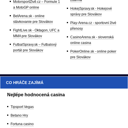
MotorsportŽivě.cz – Formule 1
a MotoGP online
HokejSpravy.sk - Hokejové
správy pre Slovákov
BetArena.sk - online
stávkovanie pre Slovákov
Play-Arena.cz - sportovní živé
přenosy
FightLive.sk - Oktagon, UFC a
MMA pre Slovákov
CasinoArena.sk - slovenská
online casina
FutbalSpravy.sk – Futbalový
portál pre Slovákov
PokerOnline.sk - online poker
pre Slovákov
CO HRÁČE ZAJÍMÁ
Nejlépe hodnocená casina
Tipsport Vegas
Betano Hry
Fortuna casino