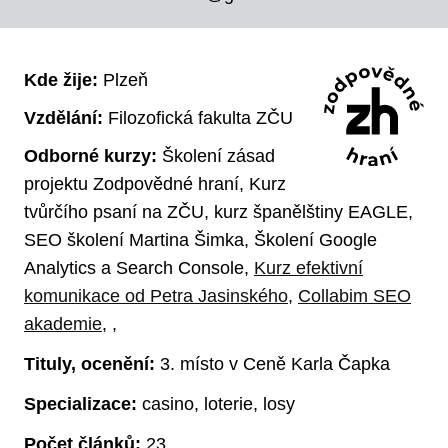
Kde žije:
Plzeň
Vzdělání:
Filozofická fakulta ZČU
Odborné kurzy:
Školení zásad
projektu Zodpovědné hraní, Kurz
tvůrčího psaní na ZČU, kurz španělštiny EAGLE,
SEO školení Martina Šimka, Školení Google
Analytics a Search Console,
Kurz efektivní
komunikace od Petra Jasinského
,
Collabim SEO
akademie
, ,
Tituly, ocenění:
3. místo v Ceně Karla Čapka
Specializace:
casino, loterie, losy
Počet článků:
23