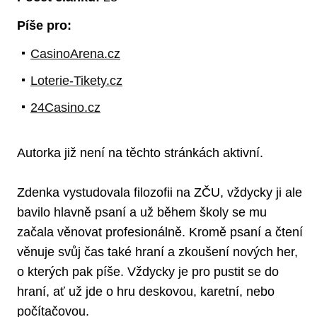
Píše pro:
CasinoArena.cz
Loterie-Tikety.cz
24Casino.cz
Autorka již není na těchto stránkách aktivní.
Zdenka vystudovala filozofii na ZČU, vždycky ji ale
bavilo hlavně psaní a už během školy se mu
začala věnovat profesionálně. Kromě psaní a čtení
věnuje svůj čas také hraní a zkoušení nových her,
o kterých pak píše. Vždycky je pro pustit se do
hraní, ať už jde o hru deskovou, karetní, nebo
počítačovou.