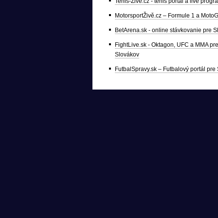
Tenis-Živě.cz - tenis portál a live progr
MotorsportŽivě.cz – Formule 1 a Moto
BetArena.sk - online stávkovanie pre 
FightLive.sk - Oktagon, UFC a MMA pr
Slovákov
FutbalSpravy.sk – Futbalový portál pre