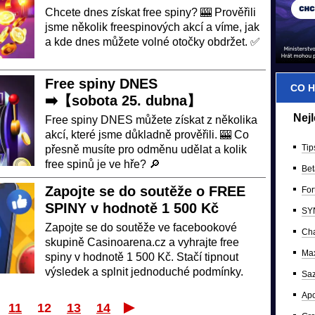
Chcete dnes získat free spiny? 🎰 Prověřili
jsme několik freespinových akcí a víme, jak
a kde dnes můžete volné otočky obdržet. ✅
Free spiny DNES
CO H
➡️【sobota 25. dubna】
Nej
Free spiny DNES můžete získat z několika
akcí, které jsme důkladně prověřili. 🎰 Co
Tip
přesně musíte pro odměnu udělat a kolik
free spinů je ve hře? 🔎
Bet
Zapojte se do soutěže o FREE
For
SPINY v hodnotě 1 500 Kč
SY
Zapojte se do soutěže ve facebookové
Ch
skupině Casinoarena.cz a vyhrajte free
Max
spiny v hodnotě 1 500 Kč. Stačí tipnout
výsledek a splnit jednoduché podmínky.
Saz
Apo
11
12
13
14
První
Poslední