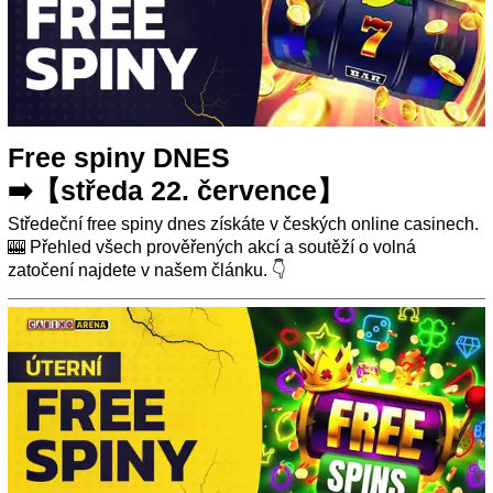
Free spiny DNES
➡️【středa 22. července】
Středeční free spiny dnes získáte v českých online casinech.
🎰 Přehled všech prověřených akcí a soutěží o volná
zatočení najdete v našem článku. 👇