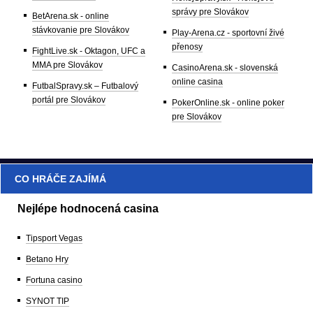
správy pre Slovákov
BetArena.sk - online
stávkovanie pre Slovákov
Play-Arena.cz - sportovní živé
přenosy
FightLive.sk - Oktagon, UFC a
MMA pre Slovákov
CasinoArena.sk - slovenská
online casina
FutbalSpravy.sk – Futbalový
portál pre Slovákov
PokerOnline.sk - online poker
pre Slovákov
CO HRÁČE ZAJÍMÁ
Nejlépe hodnocená casina
Tipsport Vegas
Betano Hry
Fortuna casino
SYNOT TIP