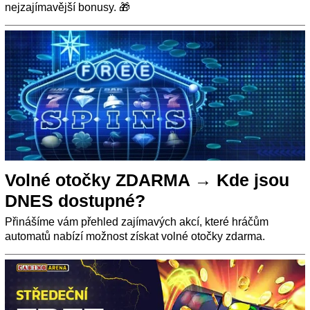
nejzajímavější bonusy. 🎁
Volné otočky ZDARMA → Kde jsou
DNES dostupné?
Přinášíme vám přehled zajímavých akcí, které hráčům
automatů nabízí možnost získat volné otočky zdarma.