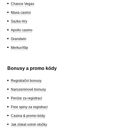
Chance Vegas
Maxa casino
Sazka Hry
Apollo casino
Grandwin
MerkurXtip
Bonusy a promo kódy
Registrační bonusy
Narozeninové bonusy
Peníze za registraci
Free spiny za registraci
Casina & promo kódy
Jak získat volné otočky