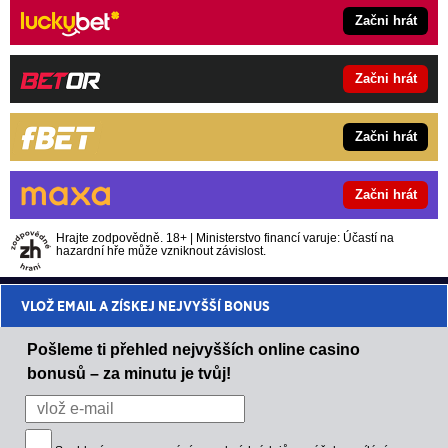
Začni hrát
Začni hrát
Začni hrát
Začni hrát
Hrajte zodpovědně. 18+ | Ministerstvo financí varuje: Účastí na
hazardní hře může vzniknout závislost.
VLOŽ EMAIL A ZÍSKEJ NEJVYŠŠÍ BONUS
Pošleme ti přehled nejvyšších online casino
bonusů – za minutu je tvůj!