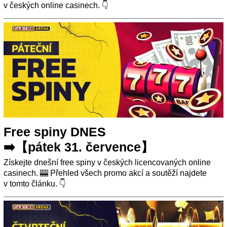
v českých online casinech. 👇
Free spiny DNES
➡️【pátek 31. července】
Získejte dnešní free spiny v českých licencovaných online
casinech. 🎰 Přehled všech promo akcí a soutěží najdete
v tomto článku. 👇