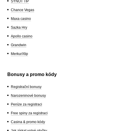
SYNOT TIP
Chance Vegas
Maxa casino
Sazka Hry
Apollo casino
Grandwin
MerkurXtip
Bonusy a promo kódy
Registrační bonusy
Narozeninové bonusy
Peníze za registraci
Free spiny za registraci
Casina & promo kódy
Jak získat volné otočky