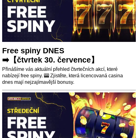
Free spiny DNES
➡️【čtvrtek 30. července】
Přinášíme vás aktuální přehled čtvrtečních akcí, které
nabízejí free spiny. 🎰 Zjistěte, která licencovaná casina
dnes mají nejzajímavější bonusy.