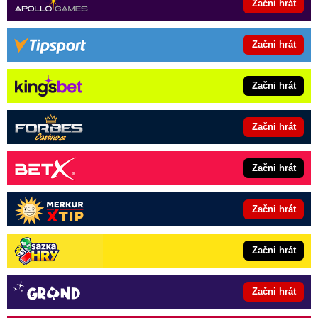
Začni hrát
Začni hrát
Začni hrát
Začni hrát
Začni hrát
Začni hrát
Začni hrát
Začni hrát