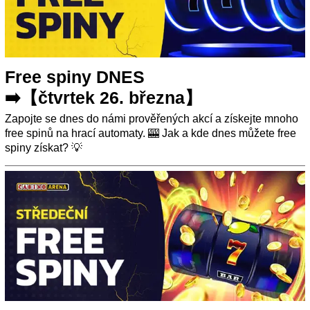
Free spiny DNES
➡️【čtvrtek 26. března】
Zapojte se dnes do námi prověřených akcí a získejte mnoho
free spinů na hrací automaty. 🎰 Jak a kde dnes můžete free
spiny získat? 💡