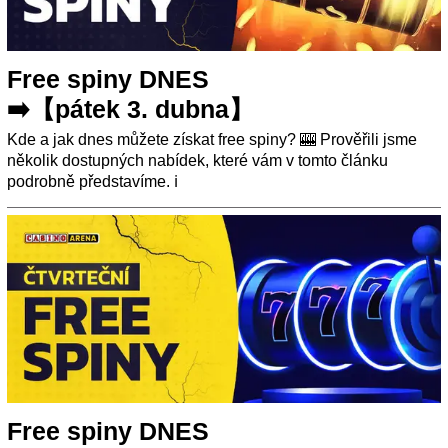
Free spiny DNES
➡️【pátek 3. dubna】
Kde a jak dnes můžete získat free spiny? 🎰 Prověřili jsme
několik dostupných nabídek, které vám v tomto článku
podrobně představíme. ℹ️
Free spiny DNES