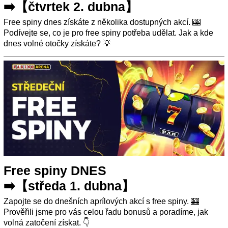
➡️【čtvrtek 2. dubna】
Free spiny dnes získáte z několika dostupných akcí. 🎰
Podívejte se, co je pro free spiny potřeba udělat. Jak a kde
dnes volné otočky získáte? 💡
Free spiny DNES
➡️【středa 1. dubna】
Zapojte se do dnešních aprílových akcí s free spiny. 🎰
Prověřili jsme pro vás celou řadu bonusů a poradíme, jak
volná zatočení získat. 👇