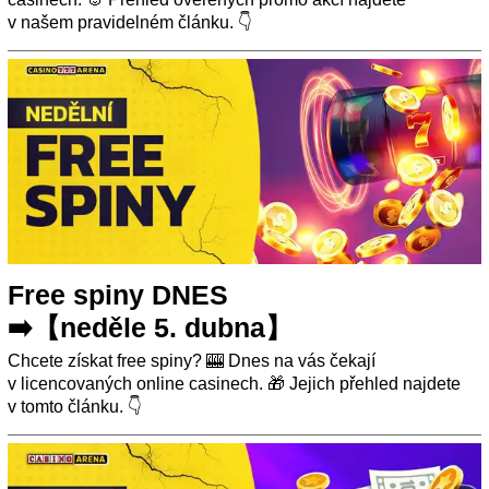
v našem pravidelném článku. 👇
Free spiny DNES
➡️【neděle 5. dubna】
Chcete získat free spiny? 🎰 Dnes na vás čekají
v licencovaných online casinech. 🎁 Jejich přehled najdete
v tomto článku. 👇