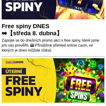
Free spiny DNES
➡️【středa 8. dubna】
Zapojte se do dnešních promo akcí s free spiny, které jsme
pro vás prověřili. 🎰 Přinášíme přehled online casin, ve
kterých je dnes můžete získat.