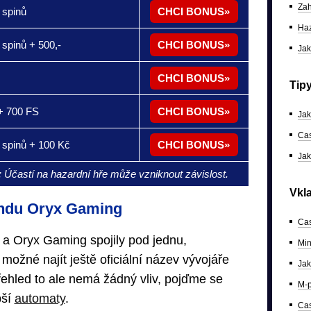
Zah
 spinů
CHCI BONUS
Haz
 spinů + 500,-
CHCI BONUS
Jak
CHCI BONUS
Tip
+ 700 FS
CHCI BONUS
Jak
Cas
 spinů + 100 Kč
CHCI BONUS
Jak
e: Účastí na hazardní hře může vzniknout závislost.
Vkl
andu Oryx Gaming
Cas
 a Oryx Gaming spojily pod jednu,
Min
možné najít ještě oficiální název vývojáře
Jak
ehled to ale nemá žádný vliv, pojďme se
M-p
pší
automaty
.
Cas