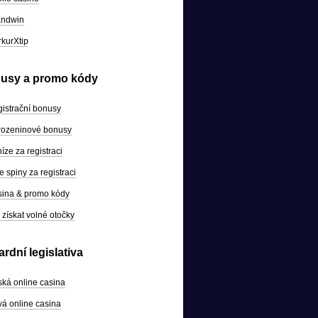
andwin
kurXtip
usy a promo kódy
istrační bonusy
ozeninové bonusy
íze za registraci
e spiny za registraci
ina & promo kódy
 získat volné otočky
rdní legislativa
ká online casina
á online casina