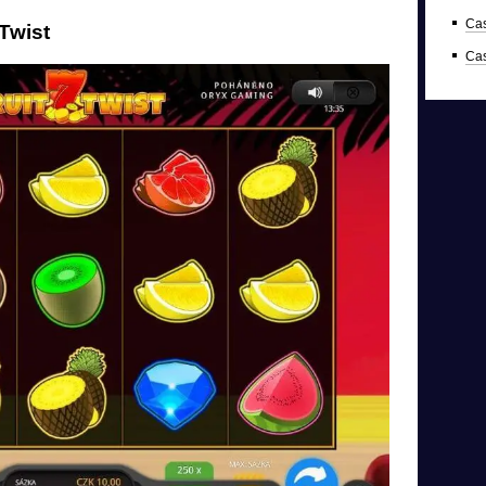
Cas
 Twist
Cas