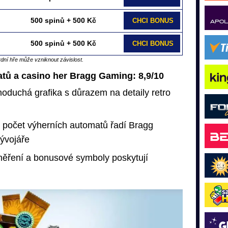
500 spinů + 500 Kč
CHCI BONUS
500 spinů + 500 Kč
CHCI BONUS
rdní hře může vzniknout závislost.
ů a casino her Bragg Gaming: 8,9/10
oduchá grafika s důrazem na detaily retro
a počet výherních automatů řadí Bragg
ývojáře
ěření a bonusové symboly poskytují