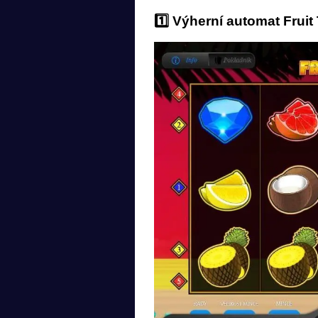
1️⃣ Výherní automat Fruit