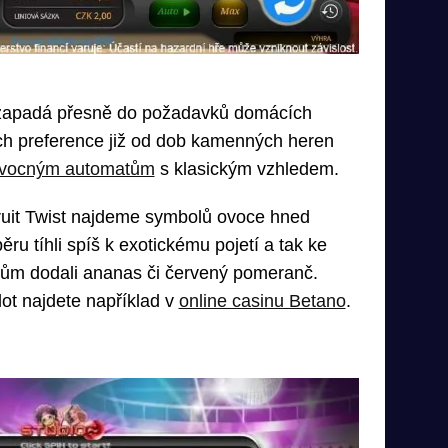
t zapadá přesně do požadavků domácích
ich preference již od dob kamenných heren
vocným automatům
s klasickým vzhledem.
ruit Twist najdeme symbolů ovoce hned
běru tíhli spíš k exotickému pojetí a tak ke
nům dodali ananas či červený pomeranč.
lot najdete například v
online casinu Betano
.