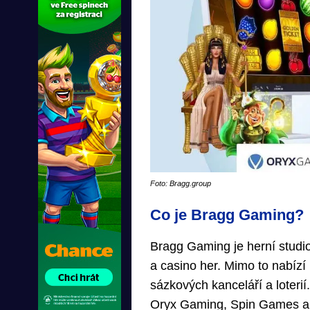
Foto: Bragg.group
Co je Bragg Gaming?
Bragg Gaming je herní studi
a casino her. Mimo to nabízí
sázkových kanceláří a loterií
Oryx Gaming, Spin Games a 