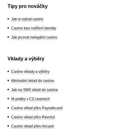
Tipy pro nováčky
Jak si vybrat casino
Casino bez ověření identity
Jak poznat nelegální casino
Vklady a výběry
Casino vklady a výběry
Minimální vklad do casina
Jak na SMS vklad do casina
M-platby v CZ casinech
Casino vklad přes Paysafecard
Casino vklad přes Revolut
Casino vklad přes Aircash