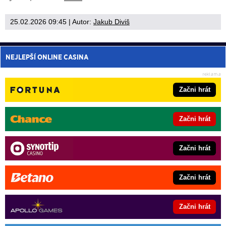
25.02.2026 09:45
| Autor:
Jakub Diviš
NEJLEPŠÍ ONLINE CASINA
Začni hrát
Začni hrát
Začni hrát
Začni hrát
Začni hrát