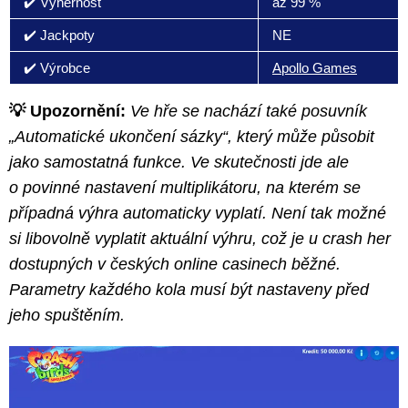
✔️ Výhernost
až 99 %
✔️ Jackpoty
NE
✔️ Výrobce
Apollo Games
💡 Upozornění:
Ve hře se nachází také posuvník
„Automatické ukončení sázky“, který může působit
jako samostatná funkce. Ve skutečnosti jde ale
o povinné nastavení multiplikátoru, na kterém se
případná výhra automaticky vyplatí. Není tak možné
si libovolně vyplatit aktuální výhru, což je u crash her
dostupných v českých online casinech běžné.
Parametry každého kola musí být nastaveny před
jeho spuštěním.