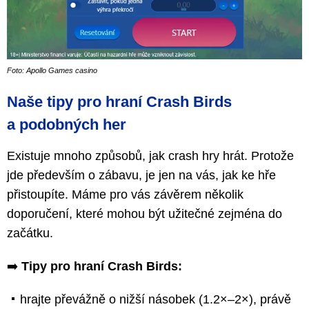
Foto: Apollo Games casino
Naše tipy pro hraní Crash Birds
a podobných her
Existuje mnoho způsobů, jak crash hry hrát. Protože
jde především o zábavu, je jen na vás, jak ke hře
přistoupíte. Máme pro vás závěrem několik
doporučení, které mohou být užitečné zejména do
začátku.
➡️
Tipy pro hraní Crash Birds:
hrajte převážně o nižší násobek (1.2×–2×), právě