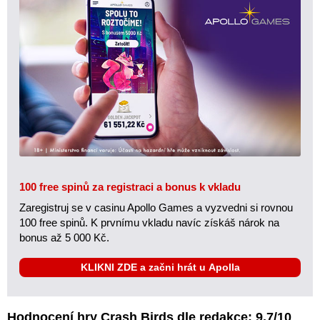
100 free spinů za registraci a bonus k vkladu
Zaregistruj se v casinu Apollo Games a vyzvedni si rovnou
100 free spinů. K prvnímu vkladu navíc získáš nárok na
bonus až 5 000 Kč.
KLIKNI ZDE a začni hrát u Apolla
Hodnocení hry Crash Birds dle redakce: 9,7/10