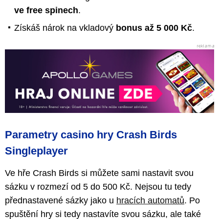
ve free spinech
.
Získáš nárok na vkladový
bonus až 5 000 Kč
.
Parametry casino hry Crash Birds
Singleplayer
Ve hře Crash Birds si můžete sami nastavit svou
sázku v rozmezí od 5 do 500 Kč. Nejsou tu tedy
přednastavené sázky jako u
hracích automatů
. Po
spuštění hry si tedy nastavíte svou sázku, ale také