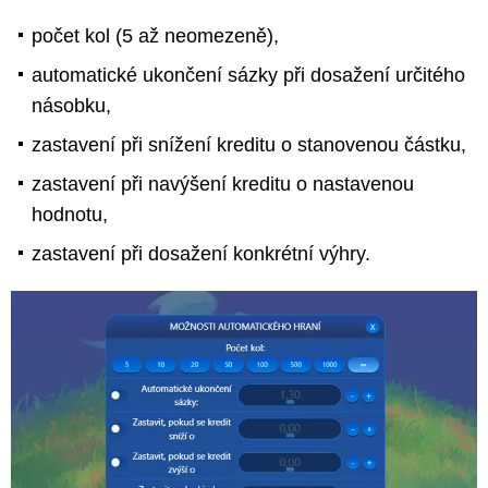
počet kol (5 až neomezeně),
automatické ukončení sázky při dosažení určitého
násobku,
zastavení při snížení kreditu o stanovenou částku,
zastavení při navýšení kreditu o nastavenou
hodnotu,
zastavení při dosažení konkrétní výhry.