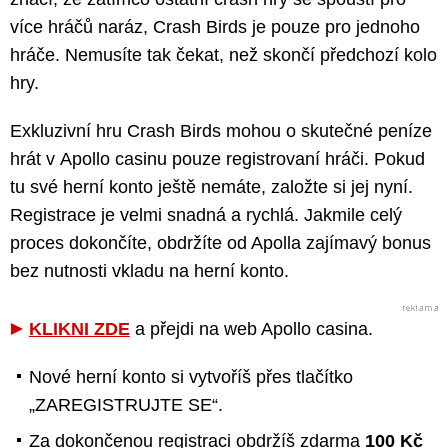
více hráčů naráz, Crash Birds je pouze pro jednoho
hráče. Nemusíte tak čekat, než skončí předchozí kolo
hry.
Exkluzivní hru Crash Birds mohou o skutečné peníze
hrát v Apollo casinu pouze registrovaní hráči. Pokud
tu své herní konto ještě nemáte, založte si jej nyní.
Registrace je velmi snadná a rychlá. Jakmile celý
proces dokončíte, obdržíte od Apolla zajímavý bonus
bez nutnosti vkladu na herní konto.
KLIKNI ZDE
a přejdi na web Apollo casina.
Nové herní konto si vytvoříš přes tlačítko
„ZAREGISTRUJTE SE“.
Za dokončenou registraci obdržíš zdarma
100 Kč