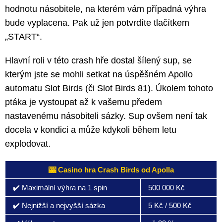
hodnotu násobitele, na kterém vám případná výhra
bude vyplacena. Pak už jen potvrdíte tlačítkem
„START“.
Hlavní roli v této crash hře dostal šílený sup, se
kterým jste se mohli setkat na úspěšném Apollo
automatu Slot Birds (či Slot Birds 81). Úkolem tohoto
ptáka je vystoupat až k vašemu předem
nastavenému násobiteli sázky. Sup ovšem není tak
docela v kondici a může kdykoli během letu
explodovat.
🎰 Casino hra Crash Birds od Apolla
✔️ Maximální výhra na 1 spin
500 000 Kč
✔️ Nejnižší a nejvyšší sázka
5 Kč / 500 Kč