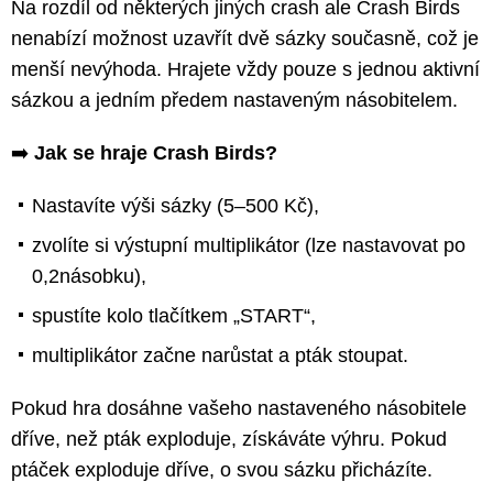
Na rozdíl od některých jiných crash ale Crash Birds
nenabízí možnost uzavřít dvě sázky současně, což je
menší nevýhoda. Hrajete vždy pouze s jednou aktivní
sázkou a jedním předem nastaveným násobitelem.
➡️
Jak se hraje Crash Birds?
Nastavíte výši sázky (5–500 Kč),
zvolíte si výstupní multiplikátor (lze nastavovat po
0,2násobku),
spustíte kolo tlačítkem „START“,
multiplikátor začne narůstat a pták stoupat.
Pokud hra dosáhne vašeho nastaveného násobitele
dříve, než pták exploduje, získáváte výhru. Pokud
ptáček exploduje dříve, o svou sázku přicházíte.