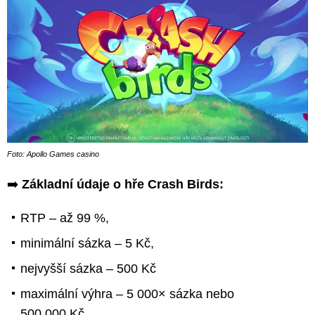
Foto: Apollo Games casino
➡️
Základní údaje o hře Crash Birds:
RTP – až 99 %,
minimální sázka – 5 Kč,
nejvyšší sázka – 500 Kč
maximální výhra – 5 000× sázka nebo
500 000 Kč.