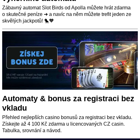
Zábavný automat Slot Birds od Apolla můžete hrát zdarma
o skutečné peníze ➜ a navíc na něm můžete trefit jeden ze
skvělých jackpotů! 🐤🧡
Automaty & bonus za registraci bez
vkladu
Přehled nejlepších casino bonusů za registraci bez vkladu.
Získejte až 4 100 Kč zdarma u licencovaných CZ casin.
Tabulka, srovnání a návod.