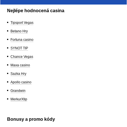
Nejlépe hodnocená casina
Tipsport Vegas
Betano Hry
Fortuna casino
SYNOT TIP
Chance Vegas
Maxa casino
Sazka Hry
Apollo casino
Grandwin
MerkurXtip
Bonusy a promo kódy