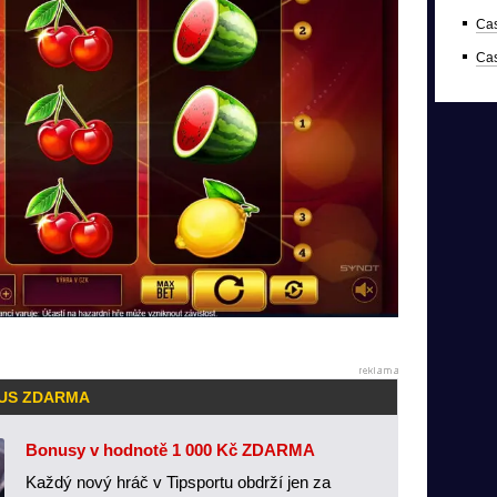
Cas
Cas
NUS ZDARMA
Bonusy v hodnotě 1 000 Kč ZDARMA
Každý nový hráč v Tipsportu obdrží jen za