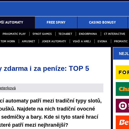
PŠÍ AUTOMATY
FREE SPINY
CASINO BONUSY
PRAGMATIC PLAY
SYNOT GAMES
TECH4BET
ENDORPHINA
CT INTERACTIVE
TOM HORN
AMUSNET
JOKER AUTOMATY
VSAĎ A HREJ
EVONA
PROMATIC
NEJL
y zdarma i za peníze: TOP 5
eterková
cí automaty patří mezi tradiční typy slotů,
oušků. Najdete na nich tradiční ovocné
sedmičky a bary. Kde si tyto staré hrací
teré patří mezi nejhranější?