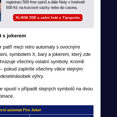
registraci 500 free spinů a dále Nety v hodnotě
500 Kč na kurzové sázky nebo do casina.
KLIKNI ZDE a začni hrát u Tipsportu
t s jokerem
r patří mezi retro automaty s ovocnými
mi, symbolem X, bary a jokerem, který zde
ahrazuje všechny ostatní symboly. Kromě
i – pokud zaplníte všechny válce stejným
desetinásobek výhry.
 se spustí v případě stejných symbolů na dvou
binace.
rní automat Fire Joker