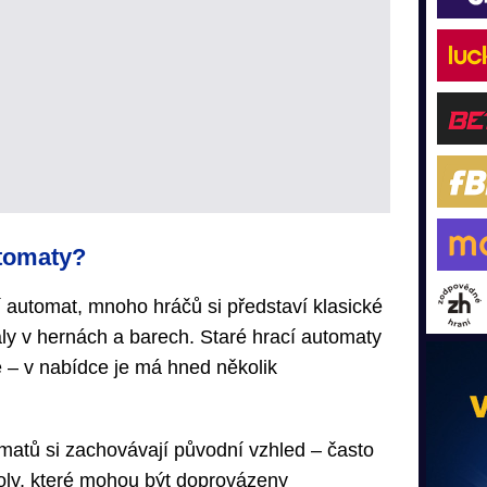
utomaty?
 automat, mnoho hráčů si představí klasické
valy v hernách a barech. Staré hrací automaty
e – v nabídce je má hned několik
matů si zachovávají původní vzhled – často
oly, které mohou být doprovázeny