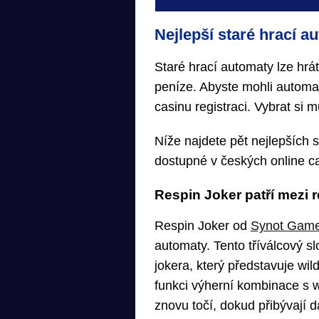
Nejlepší staré hrací a
Staré hrací automaty lze hrá
peníze. Abyste mohli automat
casinu registraci. Vybrat si 
Níže najdete pět nejlepších 
dostupné v českých online c
Respin Joker patří mezi 
Respin Joker od
Synot Gam
automaty. Tento tříválcový s
jokera, který představuje wild
funkci výherní kombinace s w
znovu točí, dokud přibývají 