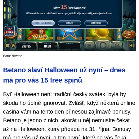
Foto: Betano
Betano slaví Halloween už nyní – dnes
má pro vás 15 free spinů
Byť Halloween není tradiční český svátek, byla by
škoda ho úplně ignorovat. Zvlášť, když některá online
casina vám na tento den přinesou zajímavé bonusy.
Betano je jedno z nich, akorát u něj nemusíte čekat
až na Halloween, který připadá na 31. října. Bonusy
má pro vás už nyní, a ten první, který na vás čeká