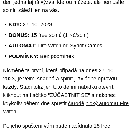
den jedna tajná výzva, kterou můžete, ale nemusíte
splnit, záleží jen na vás.
KDY:
27. 10. 2023
BONUS:
15 free spinů (1 Kč/spin)
AUTOMAT:
Fire Witch od Synot Games
PODMÍNKY:
Bez podmínek
Nicméně ta první, která připadá na dnes 27. 10.
2023, je velmi snadná a splnit ji zvládne opravdu
každý. Stačí totiž jen tuto denní nabídku otevřít,
kliknout na tlačítko "ZÚČASTNIT SE" a nakonec
kdykoliv během dne spustit
čarodějnický automat Fire
Witch
.
Po jeho spuštění vám bude nabídnuto 15 free