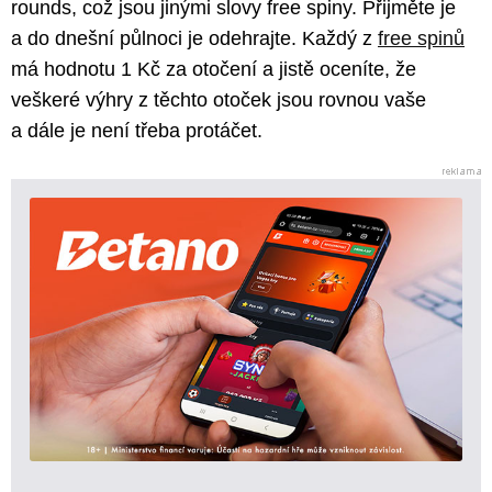
rounds, což jsou jinými slovy free spiny. Přijměte je
a do dnešní půlnoci je odehrajte. Každý z
free spinů
má hodnotu 1 Kč za otočení a jistě oceníte, že
veškeré výhry z těchto otoček jsou rovnou vaše
a dále je není třeba protáčet.