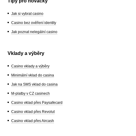
Tipy pro nováčky
Jak si vybrat casino
Casino bez ověření identity
Jak poznat nelegální casino
Vklady a výběry
Casino vklady a výběry
Minimální vklad do casina
Jak na SMS vklad do casina
M-platby v CZ casinech
Casino vklad přes Paysafecard
Casino vklad přes Revolut
Casino vklad přes Aircash