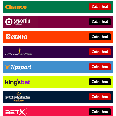
Začni hrát
Začni hrát
Začni hrát
Začni hrát
Začni hrát
Začni hrát
Začni hrát
Začni hrát