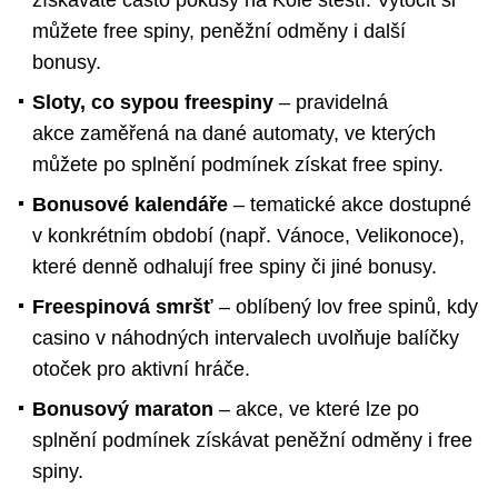
získáváte často pokusy na Kole štěstí. Vytočit si
můžete free spiny, peněžní odměny i další
bonusy.
Sloty, co sypou freespiny
– pravidelná
akce zaměřená na dané automaty, ve kterých
můžete po splnění podmínek získat free spiny.
Bonusové kalendáře
– tematické akce dostupné
v konkrétním období (např. Vánoce, Velikonoce),
které denně odhalují free spiny či jiné bonusy.
Freespinová smršť
– oblíbený lov free spinů, kdy
casino v náhodných intervalech uvolňuje balíčky
otoček pro aktivní hráče.
Bonusový maraton
– akce, ve které lze po
splnění podmínek získávat peněžní odměny i free
spiny.