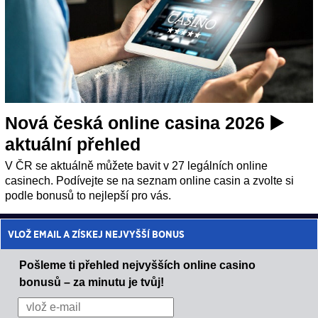
Nová česká online casina 2026 ▶️
aktuální přehled
V ČR se aktuálně můžete bavit v 27 legálních online
casinech. Podívejte se na seznam online casin a zvolte si
podle bonusů to nejlepší pro vás.
VLOŽ EMAIL A ZÍSKEJ NEJVYŠŠÍ BONUS
Pošleme ti přehled nejvyšších online casino
bonusů – za minutu je tvůj!