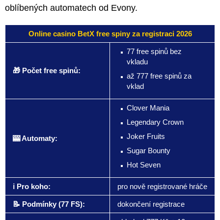
oblíbených automatech od Evony.
Online casino BetX free spiny za registraci 2026
77 free spinů bez
vkladu
🎁 Počet free spinů:
až 777 free spinů za
vklad
Clover Mania
Legendary Crown
Joker Fruits
🎰 Automaty:
Sugar Bounty
Hot Seven
ℹ️ Pro koho:
pro nově registrované hráče
📝 Podmínky (77 FS):
dokončení registrace