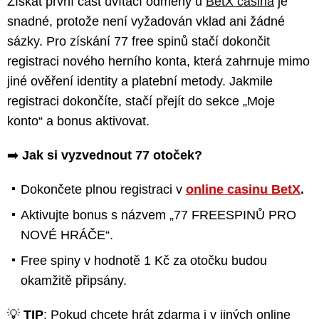
Získat první část uvítací odměny u
BetX casina
je
snadné, protože není vyžadován vklad ani žádné
sázky. Pro získání 77 free spinů stačí dokončit
registraci nového herního konta, která zahrnuje mimo
jiné ověření identity a platební metody. Jakmile
registraci dokončíte, stačí přejít do sekce „Moje
konto“ a bonus aktivovat.
➡️
Jak si vyzvednout 77 otoček?
Dokončete plnou registraci v
online casinu BetX
.
Aktivujte bonus s názvem „77 FREESPINŮ PRO
NOVÉ HRÁČE“.
Free spiny v hodnotě 1 Kč za otočku budou
okamžitě připsány.
💡
TIP
: Pokud chcete hrát zdarma i v jiných online