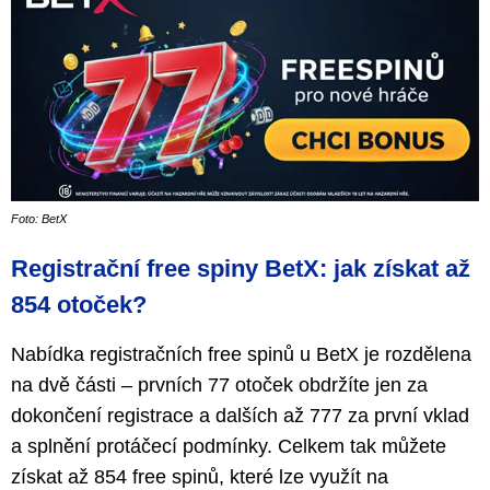
Foto: BetX
Registrační free spiny BetX: jak získat až
854 otoček?
Nabídka registračních free spinů u BetX je rozdělena
na dvě části – prvních 77 otoček obdržíte jen za
dokončení registrace a dalších až 777 za první vklad
a splnění protáčecí podmínky. Celkem tak můžete
získat až 854 free spinů, které lze využít na