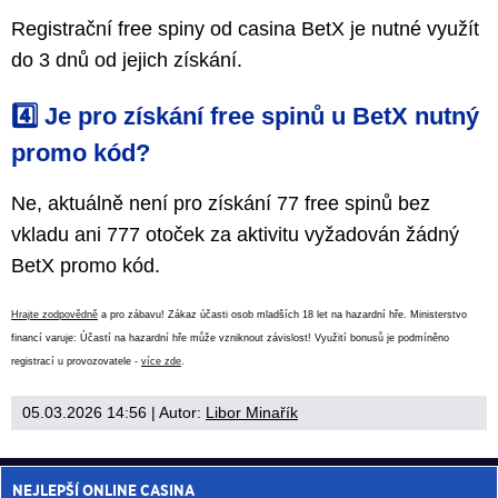
Registrační free spiny od casina BetX je nutné využít
do 3 dnů od jejich získání.
4️⃣ Je pro získání free spinů u BetX nutný
promo kód?
Ne, aktuálně není pro získání 77 free spinů bez
vkladu ani 777 otoček za aktivitu vyžadován žádný
BetX promo kód.
Hrajte zodpovědně
a pro zábavu! Zákaz účasti osob mladších 18 let na hazardní hře. Ministerstvo
financí varuje: Účastí na hazardní hře může vzniknout závislost! Využití bonusů je podmíněno
registrací u provozovatele -
více zde
.
05.03.2026 14:56
| Autor:
Libor Minařík
NEJLEPŠÍ ONLINE CASINA