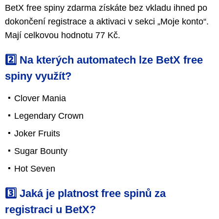
BetX free spiny zdarma získáte bez vkladu ihned po
dokončení registrace a aktivaci v sekci „Moje konto“.
Mají celkovou hodnotu 77 Kč.
2️⃣ Na kterých automatech lze BetX free
spiny využít?
Clover Mania
Legendary Crown
Joker Fruits
Sugar Bounty
Hot Seven
3️⃣ Jaká je platnost free spinů za
registraci u BetX?