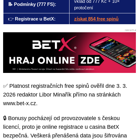
vklad od 777 Kč + 10×
📝 Podmínky (777 FS):
protočení
👉
Registrace u BetX:
získat 854 free spinů
✅ Platnost registračních free spinů ověřil dne 3. 3.
2026 redaktor Libor Minařík přímo na stránkách
www.bet-x.cz.
🔒 Bonusy pocházejí od provozovatele s českou
licencí, proto je online registrace u casina BetX
bezpečná. Veškerá přenášená data jsou šifrována