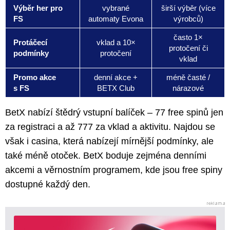
Výběr her pro
vybrané
širší výběr (více
FS
automaty Evona
výrobců)
často 1×
Protáčecí
vklad a 10×
protočení či
podmínky
protočení
vklad
Promo akce
denní akce +
méně časté /
s FS
BETX Club
nárazové
BetX nabízí štědrý vstupní balíček – 77 free spinů jen
za registraci a až 777 za vklad a aktivitu. Najdou se
však i casina, která nabízejí mírnější podmínky, ale
také méně otoček. BetX boduje zejména denními
akcemi a věrnostním programem, kde jsou free spiny
dostupné každý den.