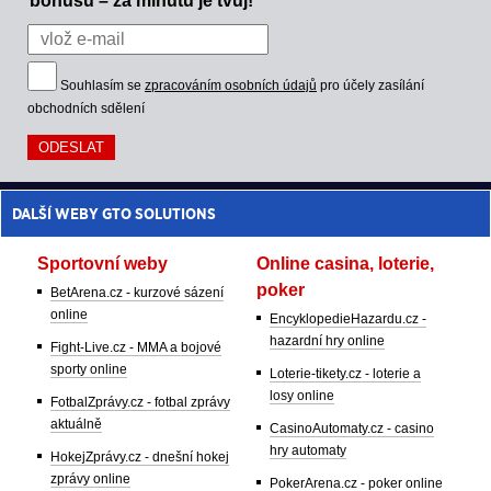
bonusů – za minutu je tvůj!
Souhlasím se
zpracováním osobních údajů
pro účely zasílání
obchodních sdělení
DALŠÍ WEBY GTO SOLUTIONS
Sportovní weby
Online casina, loterie,
poker
BetArena.cz - kurzové sázení
online
EncyklopedieHazardu.cz -
hazardní hry online
Fight-Live.cz - MMA a bojové
sporty online
Loterie-tikety.cz - loterie a
losy online
FotbalZprávy.cz - fotbal zprávy
aktuálně
CasinoAutomaty.cz - casino
hry automaty
HokejZprávy.cz - dnešní hokej
zprávy online
PokerArena.cz - poker online