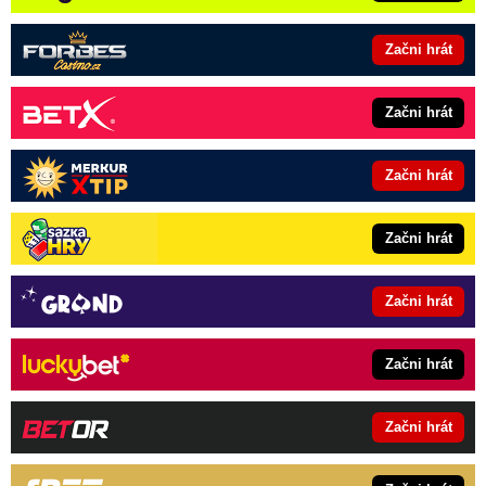
Začni hrát
Začni hrát
Začni hrát
Začni hrát
Začni hrát
Začni hrát
Začni hrát