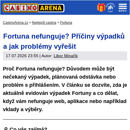
CasinoArena.cz
>
Nejlepší casina
>
Fortuna
Fortuna nefunguje? Příčiny výpadků
a jak problémy vyřešit
17.07.2026 23:55
| Autor:
Libor Minařík
Proč Fortuna nefunguje? Důvodem může být
nečekaný výpadek, plánovaná odstávka nebo
problém s přihlášením. V článku se dozvíte, zda je
aktuálně evidován výpadek Fortuny a co dělat,
když vám nefunguje web, aplikace nebo například
vklady a výběry.
🔎
Co vás zajímá?