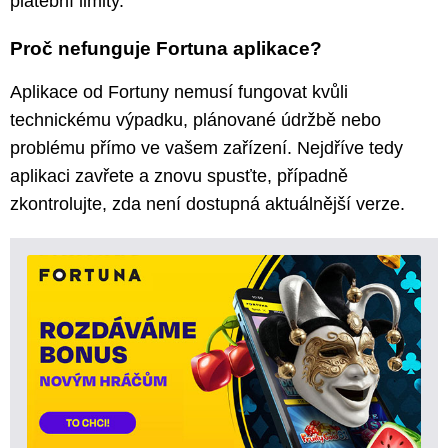
platební limity.
Proč nefunguje Fortuna aplikace?
Aplikace od Fortuny nemusí fungovat kvůli
technickému výpadku, plánované údržbě nebo
problému přímo ve vašem zařízení. Nejdříve tedy
aplikaci zavřete a znovu spusťte, případně
zkontrolujte, zda není dostupná aktuálnější verze.