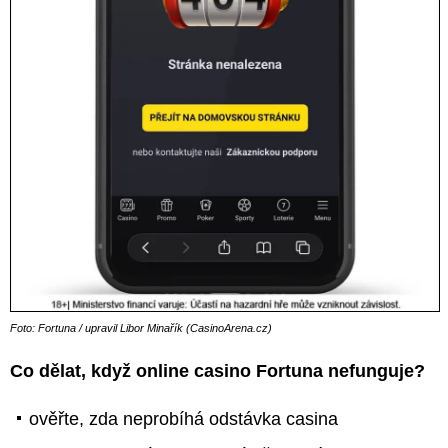
Foto: Fortuna / upravil Libor Minařík (CasinoArena.cz)
Co dělat, když online casino Fortuna nefunguje?
ověřte, zda neprobíhá odstávka casina