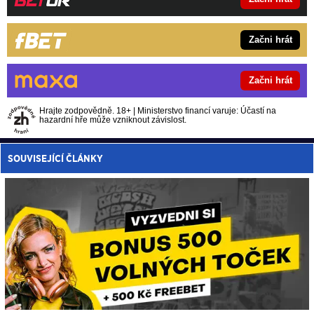
Začni hrát
Začni hrát
Hrajte zodpovědně. 18+ | Ministerstvo financí varuje: Účastí na
hazardní hře může vzniknout závislost.
SOUVISEJÍCÍ ČLÁNKY