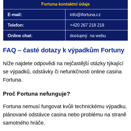
Fortuna kontaktní údaje
E-mail:
info@ifortuna.cz
Telefon:
+420 267 218 218
Online chat:
dostupný na webu
FAQ – časté dotazy k výpadkům Fortuny
Níže najdete odpovědi na nejčastější otázky týkající
se výpadků, odstávky či nefunkčnosti online casina
Fortuna.
Proč Fortuna nefunguje?
Fortuna nemusí fungovat kvůli technickému výpadku,
plánované odstávce casina nebo problému na straně
samotného hráče.