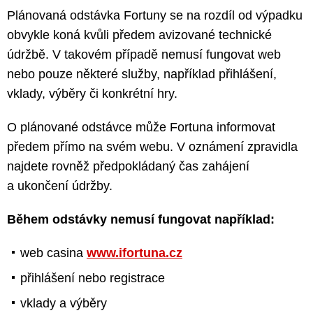
Plánovaná odstávka Fortuny se na rozdíl od výpadku
obvykle koná kvůli předem avizované technické
údržbě. V takovém případě nemusí fungovat web
nebo pouze některé služby, například přihlášení,
vklady, výběry či konkrétní hry.
O plánované odstávce může Fortuna informovat
předem přímo na svém webu. V oznámení zpravidla
najdete rovněž předpokládaný čas zahájení
a ukončení údržby.
Během odstávky nemusí fungovat například:
web casina
www.ifortuna.cz
přihlášení nebo registrace
vklady a výběry