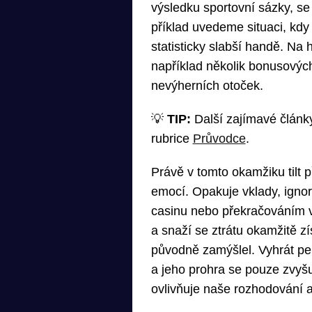
výsledku sportovní sázky, se
příklad uvedeme situaci, kdy 
statisticky slabší handě. Na 
například několik bonusovýc
nevýherních otoček.
💡
TIP:
Další zajímavé články,
rubrice
Průvodce
.
Právě v tomto okamžiku tilt 
emocí. Opakuje vklady, ignoru
casinu nebo překračováním v
a snaží se ztrátu okamžitě zís
původně zamýšlel. Vyhrát pen
a jeho prohra se pouze zvyšu
ovlivňuje naše rozhodování