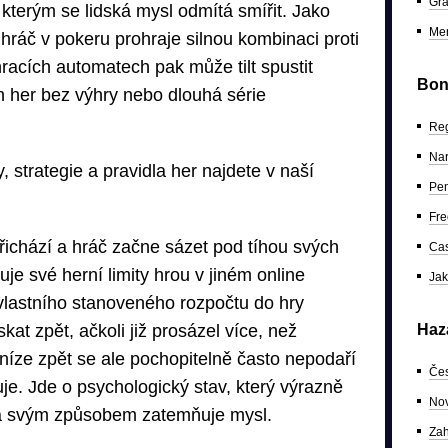
Gr
 kterým se lidská mysl odmítá smířit. Jako
Mer
hráč v pokeru prohraje silnou kombinaci proti
hracích automatech pak může tilt spustit
Bon
h her bez výhry nebo dlouhá série
Reg
Nar
 strategie a pravidla her najdete v naší
Pen
Fre
přichází a hráč začne sázet pod tíhou svých
Cas
je své herní limity hrou v jiném online
Jak
lastního stanoveného rozpočtu do hry
kat zpět, ačkoli již prosázel více, než
Haza
íze zpět se ale pochopitelně často nepodaří
Čes
je. Jde o psychologický stav, který výrazně
Nov
 a svým způsobem zatemňuje mysl.
Zah