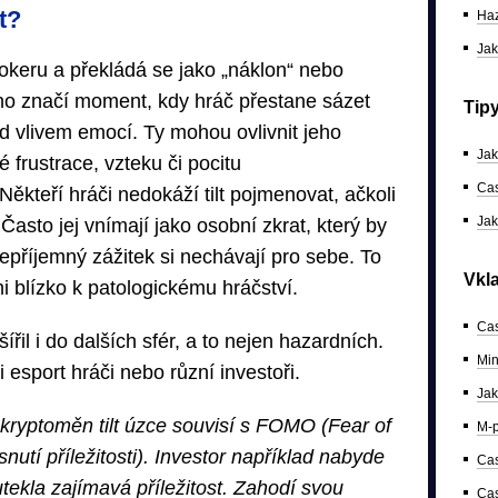
t?
Haz
Jak
pokeru a překládá se jako „náklon“ nebo
no značí moment, kdy hráč přestane sázet
Tip
d vlivem emocí. Ty mohou ovlivnit jeho
Jak
 frustrace, vzteku či pocitu
Cas
 Někteří hráči nedokáží tilt pojmenovat, ačkoli
Jak
 Často jej vnímají jako osobní zkrat, který by
nepříjemný zážitek si nechávají pro sebe. To
Vkl
lmi blízko k patologickému hráčství.
Cas
ířil i do dalších sfér, a to nejen hazardních.
Min
 esport hráči nebo různí investoři.
Jak
 kryptoměn tilt úzce souvisí s FOMO (Fear of
M-p
nutí příležitosti). Investor například nabyde
Cas
tekla zajímavá příležitost. Zahodí svou
Cas