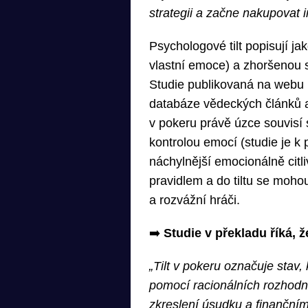
strategii a začne nakupovat 
Psychologové tilt popisují j
vlastní emoce) a zhoršenou 
Studie publikovaná na webu
databáze vědeckých článků a o
v pokeru právě úzce souvisí s
kontrolou emocí (studie je k 
náchylnější emocionálně citli
pravidlem a do tiltu se moho
a rozvážní hráči.
➡️
Studie v překladu říká, ž
„Tilt v pokeru označuje stav
pomocí racionálních rozhodnu
zkreslení úsudku a finančním