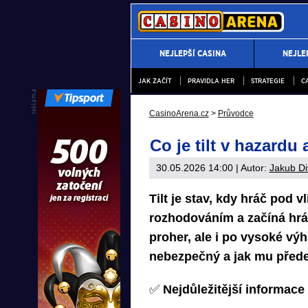
NEJLEPŠÍ CASINA
NEJLE
JAK ZAČÍT
PRAVIDLA HER
STRATEGIE
C
CasinoArena.cz
>
Průvodce
Co je tilt v hazardu 
30.05.2026 14:00
| Autor:
Jakub Di
Tilt je stav, kdy hráč pod 
rozhodováním a začíná hrát 
proher, ale i po vysoké výhř
nebezpečný a jak mu přede
✅
Nejdůležitější informace o