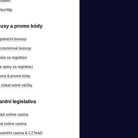
andwin
kurXtip
usy a promo kódy
istrační bonusy
ozeninové bonusy
íze za registraci
e spiny za registraci
ina & promo kódy
 získat volné otočky
rdní legislativa
ká online casina
á online casina
raniční casina & CZ hráči