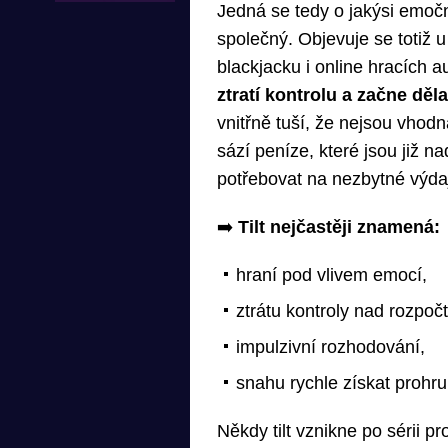
Jedná se tedy o jakýsi emočn
společný. Objevuje se totiž u
blackjacku i online hracích 
ztratí kontrolu a začne děl
vnitřně tuší, že nejsou vhodn
sází peníze, které jsou již na
potřebovat na nezbytné výda
➡️
Tilt nejčastěji znamená:
hraní pod vlivem emocí,
ztrátu kontroly nad rozpoč
impulzivní rozhodování,
snahu rychle získat prohru
Někdy tilt vznikne po sérii 