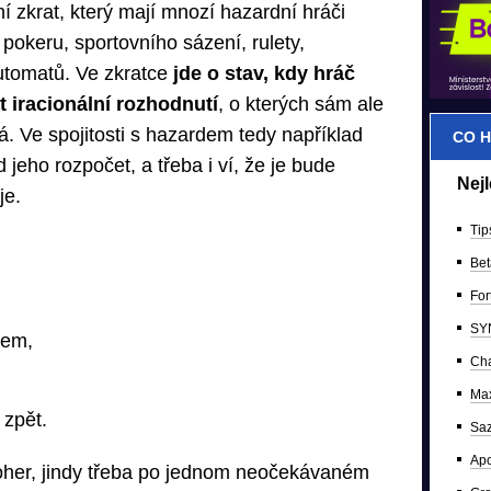
í zkrat, který mají mnozí hazardní hráči
 pokeru, sportovního sázení, rulety,
automatů. Ve zkratce
jde o stav, kdy hráč
at iracionální rozhodnutí
, o kterých sám ale
á. Ve spojitosti s hazardem tedy například
CO H
d jeho rozpočet, a třeba i ví, že je bude
Nej
je.
Tip
Bet
For
SY
tem,
Ch
Max
 zpět.
Saz
Apo
proher, jindy třeba po jednom neočekávaném