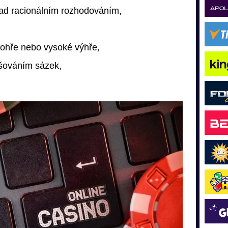
nad racionálním rozhodováním,
 prohře nebo vysoké výhře,
yšováním sázek,