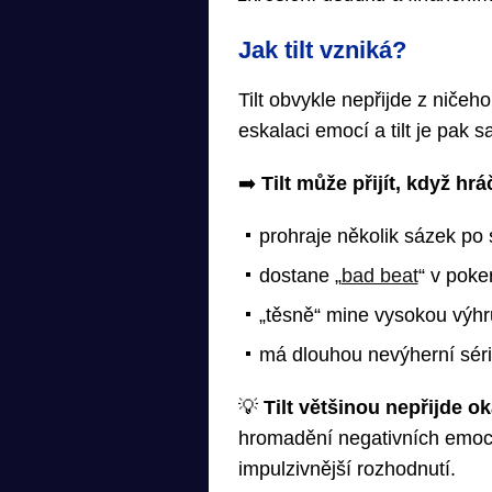
Jak tilt vzniká?
Tilt obvykle nepřijde z ničeh
eskalaci emocí a tilt je pak
➡️
Tilt může přijít, když hrá
prohraje několik sázek po 
dostane „
bad beat
“ v poke
„těsně“ mine vysokou výhr
má dlouhou nevýherní séri
💡
Tilt většinou nepřijde o
hromadění negativních emocí,
impulzivnější rozhodnutí.