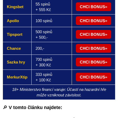
55 spinů
Kingsbet
CHCI BONUS
+ 555 Kč
Apollo
100 spinů
CHCI BONUS
500 spinů
Tipsport
CHCI BONUS
+ 500,-
Chance
200,-
CHCI BONUS
700 spinů
Sazka hry
CHCI BONUS
+ 300 Kč
333 spinů
MerkurXtip
CHCI BONUS
+ 100 Kč
18+ Ministerstvo financí varuje: Účastí na hazardní hře
může vzniknout závislost.
🔎
V tomto článku najdete: