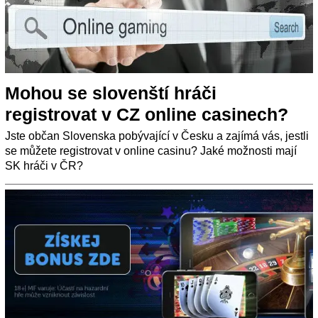
Mohou se slovenští hráči
registrovat v CZ online casinech?
Jste občan Slovenska pobývající v Česku a zajímá vás, jestli
se můžete registrovat v online casinu? Jaké možnosti mají
SK hráči v ČR?