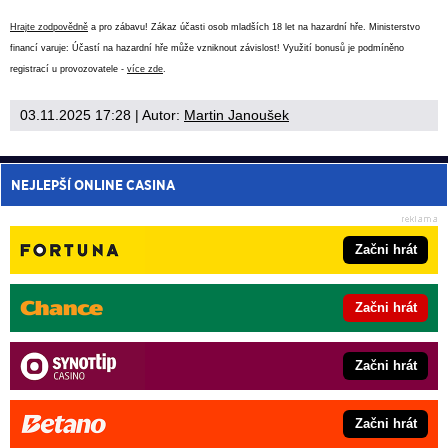
Hrajte zodpovědně
a pro zábavu! Zákaz účasti osob mladších 18 let na hazardní hře. Ministerstvo
financí varuje: Účastí na hazardní hře může vzniknout závislost! Využití bonusů je podmíněno
registrací u provozovatele -
více zde
.
03.11.2025 17:28
| Autor:
Martin Janoušek
NEJLEPŠÍ ONLINE CASINA
Začni hrát
Začni hrát
Začni hrát
Začni hrát