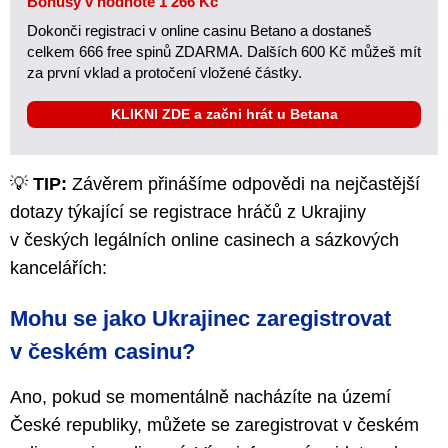
Bonusy v hodnotě 1 266 Kč
Dokonči registraci v online casinu Betano a dostaneš
celkem 666 free spinů ZDARMA. Dalších 600 Kč můžeš mít
za první vklad a protočení vložené částky.
KLIKNI ZDE a začni hrát u Betana
💡
TIP:
Závěrem přinášíme odpovědi na nejčastější
dotazy týkající se registrace hráčů z Ukrajiny
v českých legálních online casinech a sázkových
kancelářích:
Mohu se jako Ukrajinec zaregistrovat
v českém casinu?
Ano, pokud se momentálně nacházíte na území
České republiky, můžete se zaregistrovat v českém