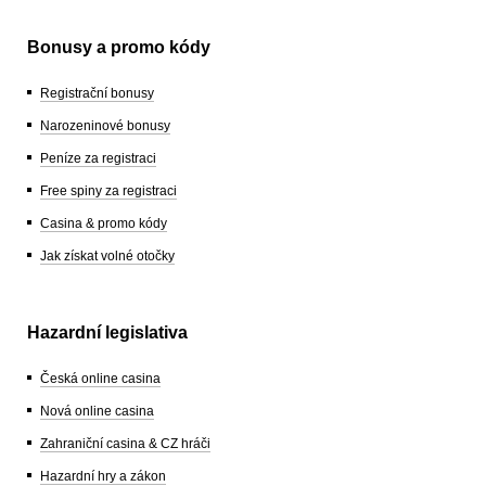
Bonusy a promo kódy
Registrační bonusy
Narozeninové bonusy
Peníze za registraci
Free spiny za registraci
Casina & promo kódy
Jak získat volné otočky
Hazardní legislativa
Česká online casina
Nová online casina
Zahraniční casina & CZ hráči
Hazardní hry a zákon