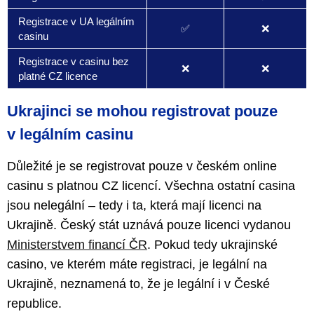
Registrace v UA legálním
✅
❌
casinu
Registrace v casinu bez
❌
❌
platné CZ licence
Ukrajinci se mohou registrovat pouze
v legálním casinu
Důležité je se registrovat pouze v českém online
casinu s platnou CZ licencí. Všechna ostatní casina
jsou nelegální – tedy i ta, která mají licenci na
Ukrajině. Český stát uznává pouze licenci vydanou
Ministerstvem financí ČR
. Pokud tedy ukrajinské
casino, ve kterém máte registraci, je legální na
Ukrajině, neznamená to, že je legální i v České
republice.