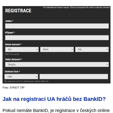
Foto: SYNOT TIP
Jak na registraci UA hráčů bez BankID?
Pokud nemáte BankID, je registrace v českých online