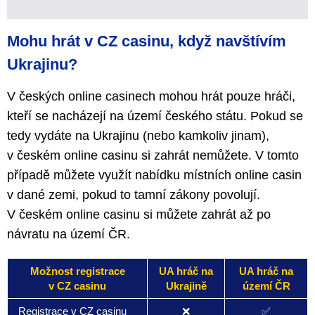
Mohu hrát v CZ casinu, když navštívím
Ukrajinu?
V českých online casinech mohou hrát pouze hráči,
kteří se nacházejí na území českého státu. Pokud se
tedy vydáte na Ukrajinu (nebo kamkoliv jinam),
v českém online casinu si zahrát nemůžete. V tomto
případě můžete využít nabídku místních online casin
v dané zemi, pokud to tamní zákony povolují.
V českém online casinu si můžete zahrát až po
návratu na území ČR.
Možnost registrace
UA hráč na
UA hráč na
v CZ casinu
Ukrajině
území ČR
Registrace v CZ casinu
❌
✅