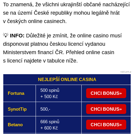
To znamená, že všichni ukrajinští občané nacházející
se na území České republiky mohou legálně hrát
v českých online casinech.
💡
INFO:
Důležité je zmínit, že online casino musí
disponovat platnou českou licencí vydanou
Ministerstvem financí ČR. Přehled online casin
s licencí najdete v tabulce níže.
NEJLEPŠÍ ONLINE CASINA
500 spinů
Fortuna
CHCI BONUS
+ 500 Kč
SynotTip
500,-
CHCI BONUS
666 spinů
Betano
CHCI BONUS
+ 600 Kč