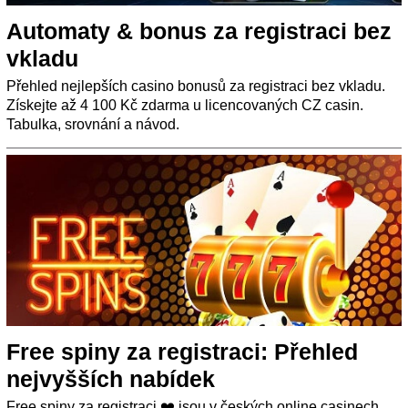
Automaty & bonus za registraci bez
vkladu
Přehled nejlepších casino bonusů za registraci bez vkladu.
Získejte až 4 100 Kč zdarma u licencovaných CZ casin.
Tabulka, srovnání a návod.
Free spiny za registraci: Přehled
nejvyšších nabídek
Free spiny za registraci ❤️ jsou v českých online casinech