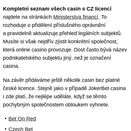
Kompletní seznam všech casin s CZ licencí
najdete na stránkách
Ministerstva financí
. To
rozhoduje o přidělení příslušného oprávnění
a pravidelně aktualizuje přehled legálních subjektů.
Musíte si však nejdřív zjistit konkrétní společnost,
která online casino provozuje. Dost často bývá název
podnikatelského subjektu jiný, než je označení
casina.
Na závěr přidáváme ještě několik casin bez platné
české licence. Stejně jako v případě JokerBet casina
i zde platí, že nejlépe uděláte, když se těmto
pochybným společnostem obloukem vyhnete.
Bet On Red
Czech Bet