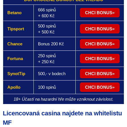
666 spinů
Betano
CHCI BONUS
+ 600 Kč
500 spinů
Tipsport
CHCI BONUS
+ 500 Kč
Chance
Bonus 200 Kč
CHCI BONUS
250 spinů
Fortuna
CHCI BONUS
+ 250 Kč
SynotTip
500,- v bodech
CHCI BONUS
Apollo
100 spinů
CHCI BONUS
18+ Účastí na hazardní hře může vzniknout závislost.
Licencovaná casina najdete na whitelistu
MF