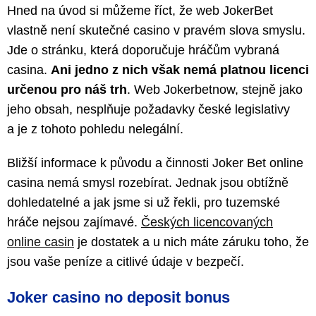
Hned na úvod si můžeme říct, že web JokerBet
vlastně není skutečné casino v pravém slova smyslu.
Jde o stránku, která doporučuje hráčům vybraná
casina.
Ani jedno z nich však nemá platnou licenci
určenou pro náš trh
. Web Jokerbetnow, stejně jako
jeho obsah, nesplňuje požadavky české legislativy
a je z tohoto pohledu nelegální.
Bližší informace k původu a činnosti Joker Bet online
casina nemá smysl rozebírat. Jednak jsou obtížně
dohledatelné a jak jsme si už řekli, pro tuzemské
hráče nejsou zajímavé.
Českých licencovaných
online casin
je dostatek a u nich máte záruku toho, že
jsou vaše peníze a citlivé údaje v bezpečí.
Joker casino no deposit bonus