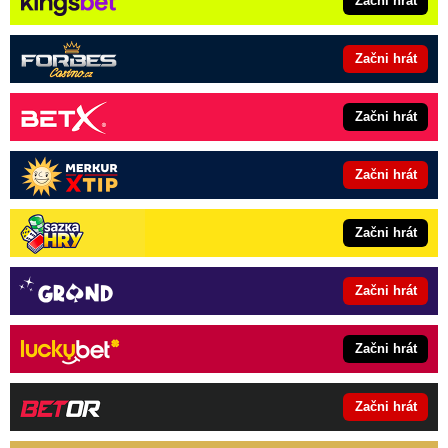
Začni hrát
Začni hrát
Začni hrát
Začni hrát
Začni hrát
Začni hrát
Začni hrát
Začni hrát