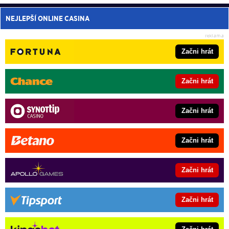
NEJLEPŠÍ ONLINE CASINA
Začni hrát
Začni hrát
Začni hrát
Začni hrát
Začni hrát
Začni hrát