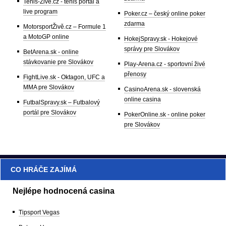
Tenis-Živě.cz - tenis portál a
live program
Poker.cz – český online poker
zdarma
MotorsportŽivě.cz – Formule 1
a MotoGP online
HokejSpravy.sk - Hokejové
správy pre Slovákov
BetArena.sk - online
stávkovanie pre Slovákov
Play-Arena.cz - sportovní živé
přenosy
FightLive.sk - Oktagon, UFC a
MMA pre Slovákov
CasinoArena.sk - slovenská
online casina
FutbalSpravy.sk – Futbalový
portál pre Slovákov
PokerOnline.sk - online poker
pre Slovákov
CO HRÁČE ZAJÍMÁ
Nejlépe hodnocená casina
Tipsport Vegas