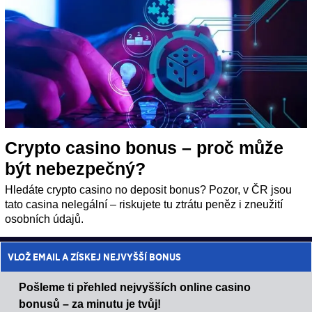
Crypto casino bonus – proč může
být nebezpečný?
Hledáte crypto casino no deposit bonus? Pozor, v ČR jsou
tato casina nelegální – riskujete tu ztrátu peněz i zneužití
osobních údajů.
VLOŽ EMAIL A ZÍSKEJ NEJVYŠŠÍ BONUS
Pošleme ti přehled nejvyšších online casino
bonusů – za minutu je tvůj!