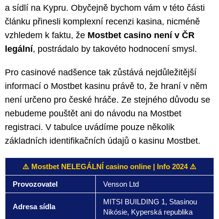
a sídlí na Kypru. Obyčejně bychom vám v této části
článku přinesli komplexní recenzi kasina, nicméně
vzhledem k faktu, že
Mostbet casino není v ČR
legální
, postrádalo by takovéto hodnocení smysl.
Pro casinové nadšence tak zůstává nejdůležitější
informací o Mostbet kasinu právě to, že hraní v něm
není určeno pro české hráče. Ze stejného důvodu se
nebudeme pouštět ani do návodu na Mostbet
registraci. V tabulce uvádíme pouze několik
základních identifikačních údajů o kasinu Mostbet.
⚠️ Mostbet NELEGÁLNÍ casino online | Info 2024 ⚠️
Provozovatel
Venson Ltd
MITSI BUILDING 1, Stasinou
Adresa sídla
Nikósie, Kyperská republika