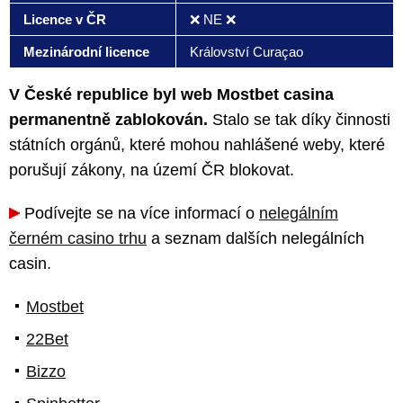
Licence v ČR
❌ NE ❌
Mezinárodní licence
Království Curaçao
V České republice byl web Mostbet casina
permanentně zablokován.
Stalo se tak díky činnosti
státních orgánů, které mohou nahlášené weby, které
porušují zákony, na území ČR blokovat.
Podívejte se na více informací o
nelegálním
černém casino trhu
a seznam dalších nelegálních
casin.
Mostbet
22Bet
Bizzo