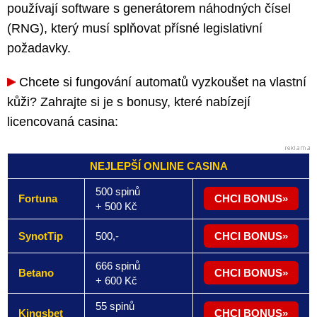
používají software s generátorem náhodných čísel
(RNG), který musí splňovat přísné legislativní
požadavky.
Chcete si fungování automatů vyzkoušet na vlastní
kůži? Zahrajte si je s bonusy, které nabízejí
licencovaná casina:
NEJLEPŠÍ ONLINE CASINA
500 spinů
Fortuna
CHCI BONUS
+ 500 Kč
SynotTip
500,-
CHCI BONUS
666 spinů
Betano
CHCI BONUS
+ 600 Kč
55 spinů
Kingsbet
CHCI BONUS