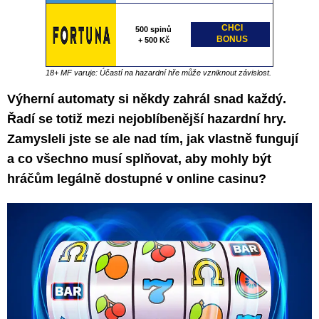
CHCI
500 spinů
BONUS
+ 500 Kč
18+ MF varuje: Účastí na hazardní hře může vzniknout závislost.
Výherní automaty si někdy zahrál snad každý.
Řadí se totiž mezi nejoblíbenější hazardní hry.
Zamysleli jste se ale nad tím, jak vlastně fungují
a co všechno musí splňovat, aby mohly být
hráčům legálně dostupné v online casinu?