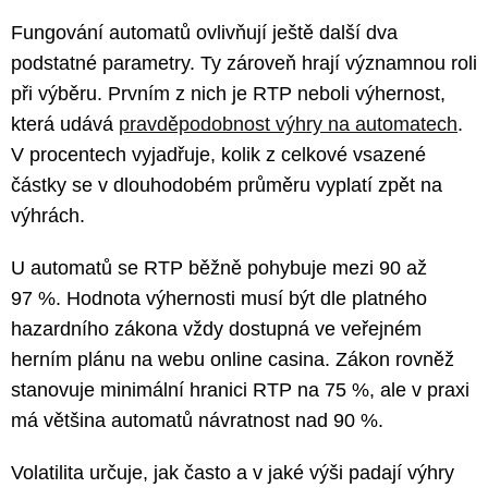
Fungování automatů ovlivňují ještě další dva
podstatné parametry. Ty zároveň hrají významnou roli
při výběru. Prvním z nich je RTP neboli výhernost,
která udává
pravděpodobnost výhry na automatech
.
V procentech vyjadřuje, kolik z celkové vsazené
částky se v dlouhodobém průměru vyplatí zpět na
výhrách.
U automatů se RTP běžně pohybuje mezi 90 až
97 %. Hodnota výhernosti musí být dle platného
hazardního zákona vždy dostupná ve veřejném
herním plánu na webu online casina. Zákon rovněž
stanovuje minimální hranici RTP na 75 %, ale v praxi
má většina automatů návratnost nad 90 %.
Volatilita určuje, jak často a v jaké výši padají výhry