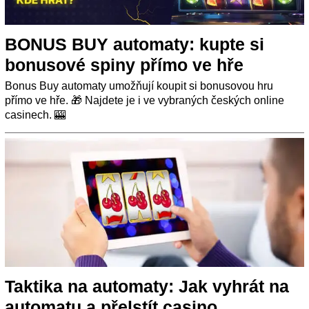
BONUS BUY automaty: kupte si
bonusové spiny přímo ve hře
Bonus Buy automaty umožňují koupit si bonusovou hru
přímo ve hře. 🎁 Najdete je i ve vybraných českých online
casinech. 🎰
Taktika na automaty: Jak vyhrát na
automatu a přelstít casino