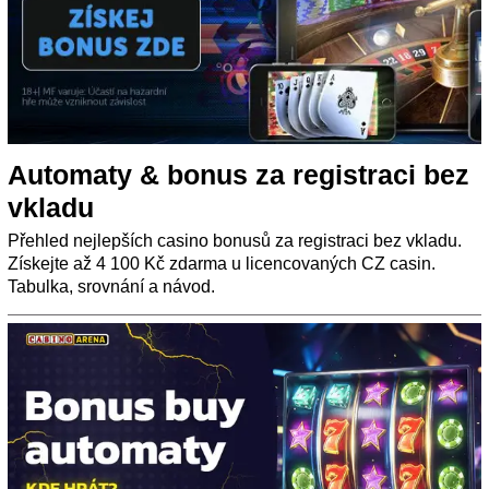
Automaty & bonus za registraci bez
vkladu
Přehled nejlepších casino bonusů za registraci bez vkladu.
Získejte až 4 100 Kč zdarma u licencovaných CZ casin.
Tabulka, srovnání a návod.