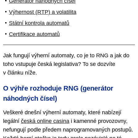
Generátor náhodných čísel
Výhernost (RTP) a volatilita
Státní kontrola automatů
Certifikace automatů
Jak fungují výherní automaty, co je to RNG a jak do
toho vstupuje česká legislativa? To se dozvíte
v článku níže.
O výhře rozhoduje RNG (generátor
náhodných čísel)
Veškeré dnešní výherní automaty, které nabízejí
legální
česká online casina
i kamenné provozovny,
nefungují podle předem naprogramovaných postupů.