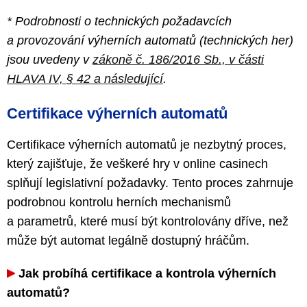
* Podrobnosti o technických požadavcích
a provozování výherních automatů (technických her)
jsou uvedeny v
zákoně č. 186/2016 Sb., v části
HLAVA IV, § 42 a následující
.
Certifikace výherních automatů
Certifikace výherních automatů je nezbytný proces,
který zajišťuje, že veškeré hry v online casinech
splňují legislativní požadavky. Tento proces zahrnuje
podrobnou kontrolu herních mechanismů
a parametrů, které musí být kontrolovány dříve, než
může být automat legálně dostupný hráčům.
Jak probíhá certifikace a kontrola výherních
automatů?