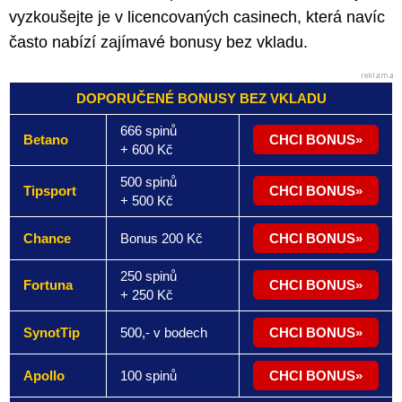
vyzkoušejte je v licencovaných casinech, která navíc
často nabízí zajímavé bonusy bez vkladu.
DOPORUČENÉ BONUSY BEZ VKLADU
666 spinů
Betano
CHCI BONUS
+ 600 Kč
500 spinů
Tipsport
CHCI BONUS
+ 500 Kč
Chance
Bonus 200 Kč
CHCI BONUS
250 spinů
Fortuna
CHCI BONUS
+ 250 Kč
SynotTip
500,- v bodech
CHCI BONUS
Apollo
100 spinů
CHCI BONUS