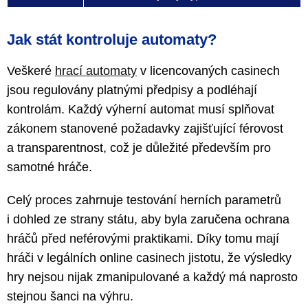
Jak stát kontroluje automaty?
Veškeré
hrací automaty
v licencovaných casinech
jsou regulovány platnými předpisy a podléhají
kontrolám. Každý výherní automat musí splňovat
zákonem stanovené požadavky zajišťující férovost
a transparentnost, což je důležité především pro
samotné hráče.
Celý proces zahrnuje testování herních parametrů
i dohled ze strany státu, aby byla zaručena ochrana
hráčů před neférovými praktikami. Díky tomu mají
hráči v legálních online casinech jistotu, že výsledky
hry nejsou nijak zmanipulované a každý má naprosto
stejnou šanci na výhru.