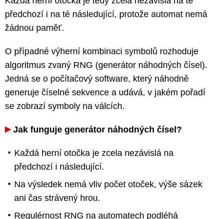
Každá herní otočka je tedy zcela nezávislá na té
předchozí i na té následující, protože automat nemá
žádnou paměť.
O případné výherní kombinaci symbolů rozhoduje
algoritmus zvaný RNG (generátor náhodných čísel).
Jedná se o počítačový software, který náhodně
generuje číselné sekvence a udává, v jakém pořadí
se zobrazí symboly na válcích.
Jak funguje generátor náhodných čísel?
Každá herní otočka je zcela nezávislá na
předchozí i následující.
Na výsledek nemá vliv počet otoček, výše sázek
ani čas strávený hrou.
Regulérnost RNG na automatech podléhá