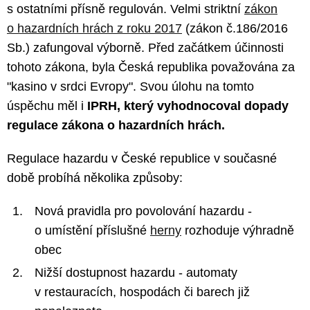
s ostatními přísně regulován. Velmi striktní
zákon
o hazardních hrách z roku 2017
(zákon č.186/2016
Sb.) zafungoval výborně. Před začátkem účinnosti
tohoto zákona, byla Česká republika považována za
"kasino v srdci Evropy". Svou úlohu na tomto
úspěchu měl i
IPRH, který vyhodnocoval dopady
regulace zákona o hazardních hrách.
Regulace hazardu v České republice v současné
době probíhá několika způsoby:
Nová pravidla pro povolování hazardu -
o umístění příslušné
herny
rozhoduje výhradně
obec
Nižší dostupnost hazardu - automaty
v restauracích, hospodách či barech již