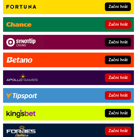
Začni hrát
Začni hrát
Začni hrát
Začni hrát
Začni hrát
Začni hrát
Začni hrát
Začni hrát