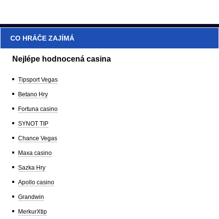
CO HRÁČE ZAJÍMÁ
Nejlépe hodnocená casina
Tipsport Vegas
Betano Hry
Fortuna casino
SYNOT TIP
Chance Vegas
Maxa casino
Sazka Hry
Apollo casino
Grandwin
MerkurXtip