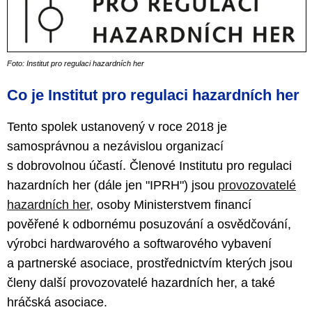
Foto: Institut pro regulaci hazardních her
Co je Institut pro regulaci hazardních her
Tento spolek ustanovený v roce 2018 je
samosprávnou a nezávislou organizací
s dobrovolnou účastí. Členové Institutu pro regulaci
hazardních her (dále jen "IPRH") jsou
provozovatelé
hazardních her
, osoby Ministerstvem financí
pověřené k odbornému posuzování a osvědčování,
výrobci hardwarového a softwarového vybavení
a partnerské asociace, prostřednictvím kterých jsou
členy další provozovatelé hazardních her, a také
hráčská asociace.