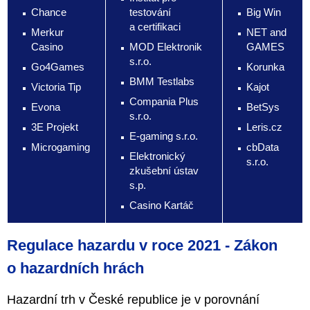
Chance
testování
Big Win
a certifikaci
Merkur
NET and
Casino
MOD Elektronik
GAMES
s.r.o.
Go4Games
Korunka
BMM Testlabs
Victoria Tip
Kajot
Compania Plus
Evona
BetSys
s.r.o.
3E Projekt
Leris.cz
E-gaming s.r.o.
Microgaming
cbData
Elektronický
s.r.o.
zkušební ústav
s.p.
Casino Kartáč
Regulace hazardu v roce 2021 - Zákon
o hazardních hrách
Hazardní trh v České republice je v porovnání