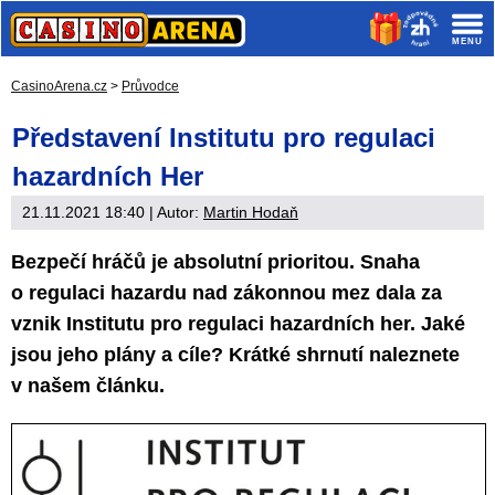
CasinoArena.cz
>
Průvodce
Představení Institutu pro regulaci
hazardních Her
21.11.2021 18:40
| Autor:
Martin Hodaň
Bezpečí hráčů je absolutní prioritou. Snaha
o regulaci hazardu nad zákonnou mez dala za
vznik Institutu pro regulaci hazardních her. Jaké
jsou jeho plány a cíle? Krátké shrnutí naleznete
v našem článku.