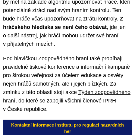
by měl na základě algoritmu upozorňovat hráče, kteří
potenciálně ztrácí nad svým hraním kontrolu. Ten
bude hráče včas upozorňovat na ztrátu kontroly.
Z
hráčského hlediska se není čeho obávat
, jde jen
o další nástroj, jak hráči mohou udržet své hraní
v přijatelných mezích.
Pod hlavičkou Zodpovědného hraní také probíhají
pravidelné tiskové konference a informační kampaně
pro širokou veřejnost za účelem edukace a osvěty
nejen hráčů samotných, ale i jejich blízkých. Za
zmínku z této oblasti stojí akce
Týden zodpovědného
hraní
, do které se zapojili všichni členové IPRH
v České republice.
Kontaktní informace institutu pro regulaci hazardních
her