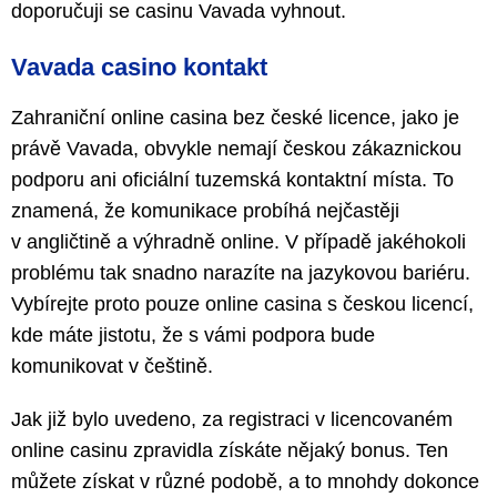
doporučuji se casinu Vavada vyhnout.
Vavada casino kontakt
Zahraniční online casina bez české licence, jako je
právě Vavada, obvykle nemají českou zákaznickou
podporu ani oficiální tuzemská kontaktní místa. To
znamená, že komunikace probíhá nejčastěji
v angličtině a výhradně online. V případě jakéhokoli
problému tak snadno narazíte na jazykovou bariéru.
Vybírejte proto pouze online casina s českou licencí,
kde máte jistotu, že s vámi podpora bude
komunikovat v češtině.
Jak již bylo uvedeno, za registraci v licencovaném
online casinu zpravidla získáte nějaký bonus. Ten
můžete získat v různé podobě, a to mnohdy dokonce