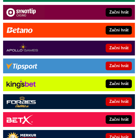
Začni hrát
Začni hrát
Začni hrát
Začni hrát
Začni hrát
Začni hrát
Začni hrát
Začni hrát