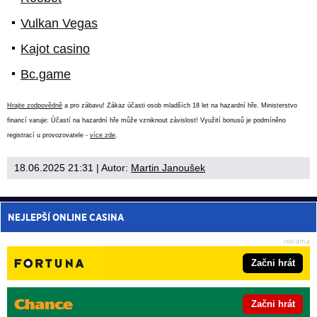
Vulkan Vegas
Kajot casino
Bc.game
Hrajte zodpovědně
a pro zábavu! Zákaz účasti osob mladších 18 let na hazardní hře. Ministerstvo
financí varuje: Účastí na hazardní hře může vzniknout závislost! Využití bonusů je podmíněno
registrací u provozovatele -
více zde
.
18.06.2025 21:31
| Autor:
Martin Janoušek
NEJLEPŠÍ ONLINE CASINA
Začni hrát
Začni hrát