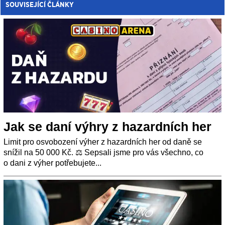
SOUVISEJÍCÍ ČLÁNKY
Jak se daní výhry z hazardních her
Limit pro osvobození výher z hazardních her od daně se
snížil na 50 000 Kč. ⚖️ Sepsali jsme pro vás všechno, co
o dani z výher potřebujete...