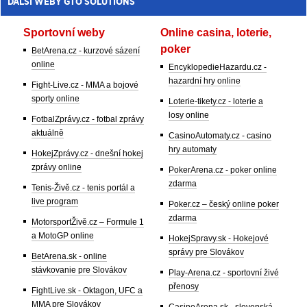
DALŠÍ WEBY GTO SOLUTIONS
Sportovní weby
Online casina, loterie,
poker
BetArena.cz - kurzové sázení
online
EncyklopedieHazardu.cz -
hazardní hry online
Fight-Live.cz - MMA a bojové
sporty online
Loterie-tikety.cz - loterie a
losy online
FotbalZprávy.cz - fotbal zprávy
aktuálně
CasinoAutomaty.cz - casino
hry automaty
HokejZprávy.cz - dnešní hokej
zprávy online
PokerArena.cz - poker online
zdarma
Tenis-Živě.cz - tenis portál a
live program
Poker.cz – český online poker
zdarma
MotorsportŽivě.cz – Formule 1
a MotoGP online
HokejSpravy.sk - Hokejové
správy pre Slovákov
BetArena.sk - online
stávkovanie pre Slovákov
Play-Arena.cz - sportovní živé
přenosy
FightLive.sk - Oktagon, UFC a
MMA pre Slovákov
CasinoArena.sk - slovenská