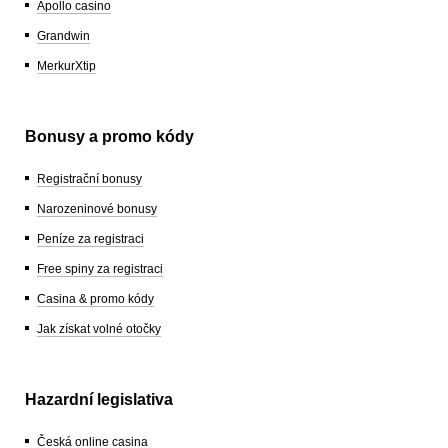
Apollo casino
Grandwin
MerkurXtip
Bonusy a promo kódy
Registrační bonusy
Narozeninové bonusy
Peníze za registraci
Free spiny za registraci
Casina & promo kódy
Jak získat volné otočky
Hazardní legislativa
Česká online casina