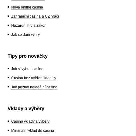
Nová online casina
Zahraniční casina & CZ hráči
Hazardní hry a zákon
Jak se daní výhry
Tipy pro nováčky
Jak si vybrat casino
Casino bez ověření identity
Jak poznat nelegální casino
Vklady a výběry
Casino vklady a výběry
Minimální vklad do casina