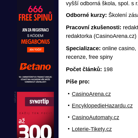
vyšší odborná škola, spol. s r.
Odborné kurzy:
Školení zás
Pracovní zkušenosti:
redakt
redaktorka (CasinoArena.cz)
Specializace:
online casino,
recenze, free spiny
Počet článků:
198
Píše pro:
CasinoArena.cz
EncyklopedieHazardu.cz
CasinoAutomaty.cz
Loterie-Tikety.cz