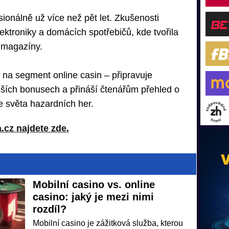
ionálně už více než pět let. Zkušenosti
lektroniky a domácích spotřebičů, kde tvořila
 magazíny.
 na segment online casin – připravuje
jších bonusech a přináší čtenářům přehled o
 světa hazardních her.
.cz najdete zde.
Mobilní casino vs. online
casino: jaký je mezi nimi
rozdíl?
Mobilní casino je zážitková služba, kterou