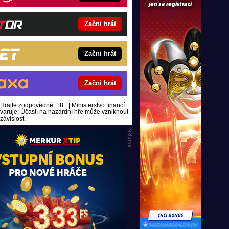
Začni hrát
Začni hrát
Začni hrát
Hrajte zodpovědně. 18+ | Ministerstvo financí
varuje: Účastí na hazardní hře může vzniknout
závislost.