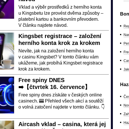
Vklad a výběr prostředků z herního konta
u Kingsbetu lze provést dvěma způsoby –
Bon
platební kartou a bankovním převodem.
V článku najdete návod.
Reg
Kingsbet registrace – založení
Nar
herního konta krok za krokem
Pen
Nevíte, jak na založení herního konta
Fre
v casinu Kingsbet? V tomto článku vám
Cas
ukážeme, jak probíhá Kingsbet registrace
krok za krokem.
Jak
Free spiny DNES
Haza
➡️【čtvrtek 16. července】
Free spiny dnes získáte v českých online
Čes
casinech. 🎰 Přehled všech akcí a soutěží
Nov
o volná zatočení najdete v tomto článku. 👇
Zah
Haz
Aircash vklad – casina, která jej