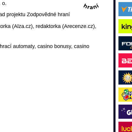
 o.
ad projektu Zodpovědné hraní
orka (Alza.cz), redaktorka (Arecenze.cz),
 hrací automaty, casino bonusy, casino