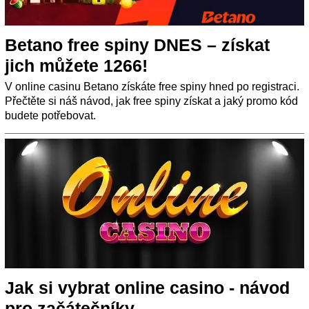
Betano free spiny DNES – získat
jich můžete 1266!
V online casinu Betano získáte free spiny hned po registraci.
Přečtěte si náš návod, jak free spiny získat a jaký promo kód
budete potřebovat.
Jak si vybrat online casino - návod
pro začátečníky