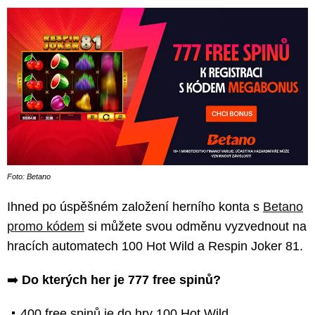
Foto: Betano
Ihned po úspěšném založení herního konta s
Betano
promo kódem
si můžete svou odměnu vyzvednout na
hracích automatech 100 Hot Wild a Respin Joker 81.
➡️
Do kterých her je 777 free spinů?
400 free spinů je do hry 100 Hot Wild,