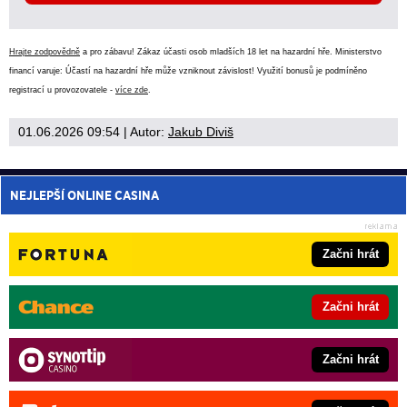
Hrajte zodpovědně
a pro zábavu! Zákaz účasti osob mladších 18 let na hazardní hře. Ministerstvo
financí varuje: Účastí na hazardní hře může vzniknout závislost! Využití bonusů je podmíněno
registrací u provozovatele -
více zde
.
01.06.2026 09:54
| Autor:
Jakub Diviš
NEJLEPŠÍ ONLINE CASINA
Začni hrát
Začni hrát
Začni hrát