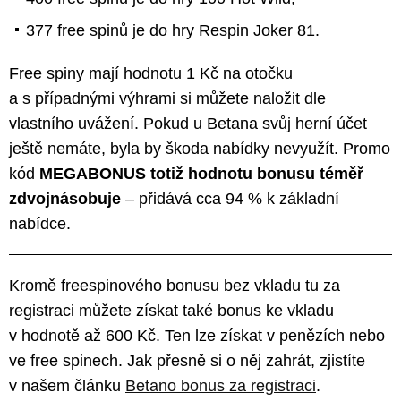
377 free spinů je do hry Respin Joker 81.
Free spiny mají hodnotu 1 Kč na otočku
a s případnými výhrami si můžete naložit dle
vlastního uvážení. Pokud u Betana svůj herní účet
ještě nemáte, byla by škoda nabídky nevyužít. Promo
kód
MEGABONUS totiž hodnotu bonusu téměř
zdvojnásobuje
– přidává cca 94 % k základní
nabídce.
Kromě freespinového bonusu bez vkladu tu za
registraci můžete získat také bonus ke vkladu
v hodnotě až 600 Kč. Ten lze získat v penězích nebo
ve free spinech. Jak přesně si o něj zahrát, zjistíte
v našem článku
Betano bonus za registraci
.