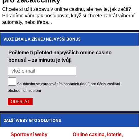
Chcete si užít zábavu v online casinu, ale nevíte, jak začít?
Poradíme vám, jak postupovat, když si chcete zahrát výherní
automaty, nebo třeba...
VLOŽ EMAIL A ZÍSKEJ NEJVYŠŠÍ BONUS
Pošleme ti přehled nejvyšších online casino
bonusů – za minutu je tvůj!
Souhlasím se
zpracováním osobních údajů
pro účely zasílání
obchodních sdělení
DALŠÍ WEBY GTO SOLUTIONS
Sportovní weby
Online casina, loterie,