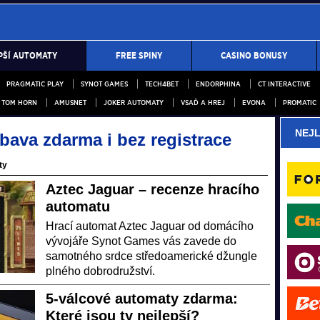
PŠÍ AUTOMATY
FREE SPINY
CASINO BONUSY
PRAGMATIC PLAY
SYNOT GAMES
TECH4BET
ENDORPHINA
CT INTERACTIVE
TOM HORN
AMUSNET
JOKER AUTOMATY
VSAĎ A HREJ
EVONA
PROMATIC
NEJL
bava zdarma i bez registrace
ty
Aztec Jaguar – recenze hracího
automatu
Hrací automat Aztec Jaguar od domácího
vývojáře Synot Games vás zavede do
samotného srdce středoamerické džungle
plného dobrodružství.
5-válcové automaty zdarma:
Které jsou ty nejlepší?