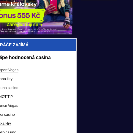
RÁČE ZAJÍMÁ
lépe hodnocená casina
sport Vegas
ano Hry
tuna casino
NOT TIP
ance Vegas
a casino
ka Hry
llo casino