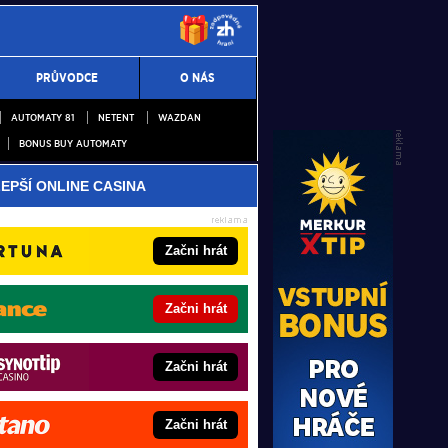
PRŮVODCE
O NÁS
AUTOMATY 81
NETENT
WAZDAN
BONUS BUY AUTOMATY
EPŠÍ ONLINE CASINA
Začni hrát
Začni hrát
Začni hrát
Začni hrát