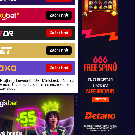
Začni hrát
Začni hrát
Začni hrát
Začni hrát
Hrajte zodpovědně. 18+ | Ministerstvo financí
varuje: Účastí na hazardní hře může vzniknout
závislost.