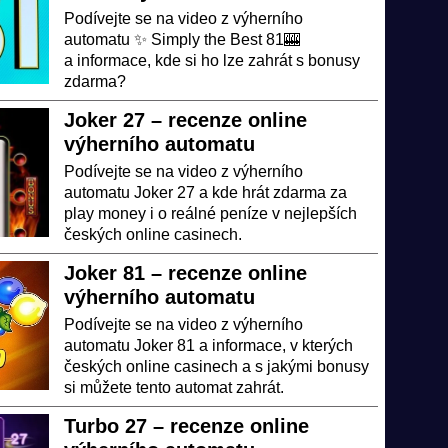
Podívejte se na video z výherního
automatu ✨ Simply the Best 81🎰
a informace, kde si ho lze zahrát s bonusy
zdarma?
Joker 27 – recenze online
výherního automatu
Podívejte se na video z výherního
automatu Joker 27 a kde hrát zdarma za
play money i o reálné peníze v nejlepších
českých online casinech.
Joker 81 – recenze online
výherního automatu
Podívejte se na video z výherního
automatu Joker 81 a informace, v kterých
českých online casinech a s jakými bonusy
si můžete tento automat zahrát.
Turbo 27 – recenze online