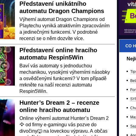
Představení unikátního
automatu Dragon Champions
Výherní automat Dragon Champions od
Playtechu vyniká atraktivním zpracováním
a jedinečnými funkcemi. V podrobné
recenzi se o něm dozvíte více.
CO H
Představení online hracího
automatu Respin5Win
Nej
Baví vás automaty s jednoduchou
mechanikou, vysokými výherními násobky
Tip
a osvědčenými funkcemi? V tom případě
Bet
mrkněte na naší recenzi automatu
For
Respin5Win.
SY
Hunter’s Dream 2 – recenze
Ch
online hracího automatu
Max
Online výherní automat Hunter’s Dream 2
🦅 od firmy e-gamingu vás pozve do
Saz
divočiny🐺 na loveckou výpravu. A občas
Apo