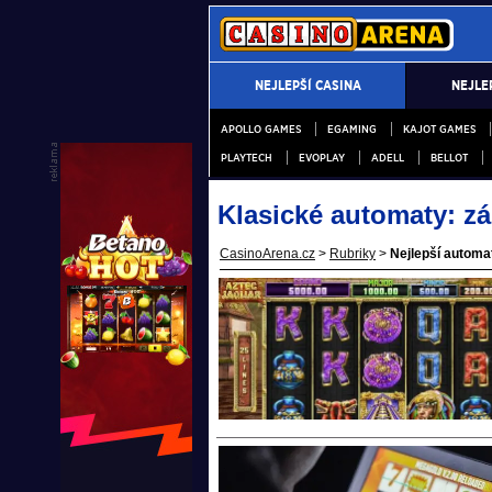
NEJLEPŠÍ CASINA
NEJLE
APOLLO GAMES
EGAMING
KAJOT GAMES
PLAYTECH
EVOPLAY
ADELL
BELLOT
Klasické automaty: zá
CasinoArena.cz
>
Rubriky
>
Nejlepší automa