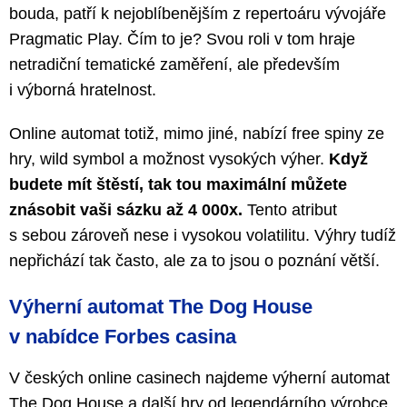
bouda, patří k nejoblíbenějším z repertoáru vývojáře
Pragmatic Play. Čím to je? Svou roli v tom hraje
netradiční tematické zaměření, ale především
i výborná hratelnost.
Online automat totiž, mimo jiné, nabízí free spiny ze
hry, wild symbol a možnost vysokých výher.
Když
budete mít štěstí, tak tou maximální můžete
znásobit vaši sázku až 4 000x.
Tento atribut
s sebou zároveň nese i vysokou volatilitu. Výhry tudíž
nepřichází tak často, ale za to jsou o poznání větší.
Výherní automat The Dog House
v nabídce Forbes casina
V českých online casinech najdeme výherní automat
The Dog House a další hry od legendárního výrobce