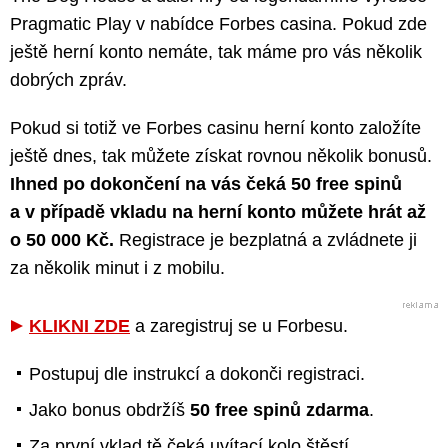
Pragmatic Play v nabídce Forbes casina. Pokud zde
ještě herní konto nemáte, tak máme pro vás několik
dobrých zpráv.
Pokud si totiž ve Forbes casinu herní konto založíte
ještě dnes, tak můžete získat rovnou několik bonusů.
Ihned po dokončení na vás čeká 50 free spinů
a v případě vkladu na herní konto můžete hrát až
o 50 000 Kč.
Registrace je bezplatná a zvládnete ji
za několik minut i z mobilu.
KLIKNI ZDE
a zaregistruj se u Forbesu.
Postupuj dle instrukcí a dokonči registraci.
Jako bonus obdržíš
50 free spinů zdarma
.
Za první vklad tě čeká uvítací kolo štěstí.