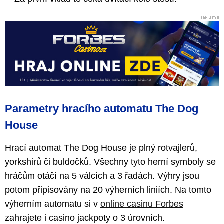
Parametry hracího automatu The Dog
House
Hrací automat The Dog House je plný rotvajlerů,
yorkshirů či buldočků. Všechny tyto herní symboly se
hráčům otáčí na 5 válcích a 3 řadách. Výhry jsou
potom připisovány na 20 výherních liniích. Na tomto
výherním automatu si v
online casinu Forbes
zahrajete i casino jackpoty o 3 úrovních.