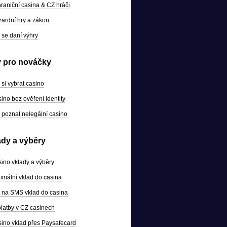
raniční casina & CZ hráči
ardní hry a zákon
 se daní výhry
y pro nováčky
 si vybrat casino
ino bez ověření identity
 poznat nelegální casino
ady a výběry
ino vklady a výběry
imální vklad do casina
 na SMS vklad do casina
latby v CZ casinech
ino vklad přes Paysafecard