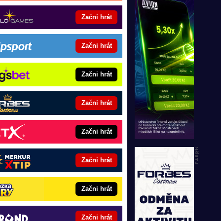
Začni hrát
Začni hrát
Začni hrát
Začni hrát
Začni hrát
Začni hrát
Začni hrát
Začni hrát