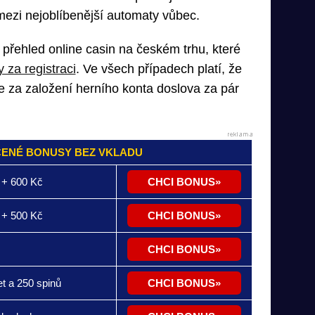
 mezi nejoblíbenější automaty vůbec.
 přehled online casin na českém trhu, které
 za registraci
. Ve všech případech platí, že
 za založení herního konta doslova za pár
ENÉ BONUSY BEZ VKLADU
 + 600 Kč
CHCI BONUS
 + 500 Kč
CHCI BONUS
CHCI BONUS
t a 250 spinů
CHCI BONUS