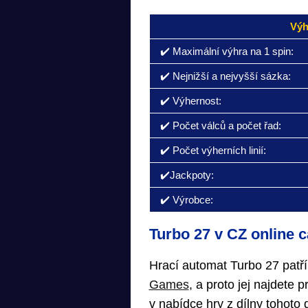
Výh
✔️ Maximální výhra na 1 spin:
✔️ Nejnižší a nejvyšší sázka:
✔️ Výhernost:
✔️ Počet válců a počet řad:
✔️ Počet výherních linií:
✔️Jackpoty:
✔️ Výrobce:
Turbo 27 v CZ online 
Hrací automat Turbo 27 patří
Games
, a proto jej najdete 
v nabídce hry z dílny tohoto