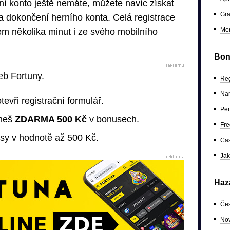
í konto ještě nemáte, můžete navíc získat
Gr
za dokončení herního konta. Celá registrace
Mer
em několika minut i ze svého mobilního
Bon
eb Fortuny.
Reg
Nar
tevři registrační formulář.
Pen
aneš
ZDARMA 500 Kč
v bonusech.
Fre
usy v hodnotě až 500 Kč.
Cas
Jak
Haza
Čes
Nov