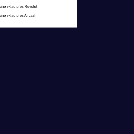
ino vklad přes Revolut
ino vklad přes Aircash