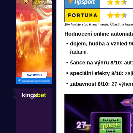
18+ Ministerstvo financí varuje: Účastí na haza
Hodnocení online automatu
dojem, hudba a vzhled 9/
řadami;
šance na výhru 8/10:
aut
speciální efekty 8/10:
zaj
zábavnost 8/10:
27 výher