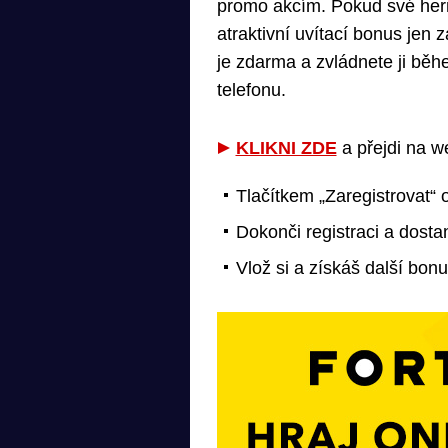
promo akcím. Pokud své hern
atraktivní uvítací bonus jen 
je zdarma a zvládnete ji běh
telefonu.
KLIKNI ZDE
a přejdi na w
Tlačítkem „Zaregistrovat“ o
Dokonči registraci a dost
Vlož si a získáš další bon