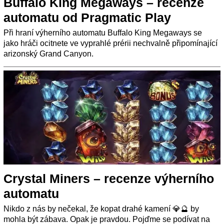
Buffalo King Megaways – recenze
automatu od Pragmatic Play
Při hraní výherního automatu Buffalo King Megaways se
jako hráči ocitnete ve vyprahlé prérii nechvalně připomínající
arizonský Grand Canyon.
Crystal Miners – recenze výherního
automatu
Nikdo z nás by nečekal, že kopat drahé kamení 💎🔮 by
mohla být zábava. Opak je pravdou. Pojďme se podívat na