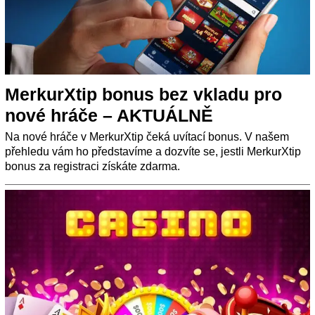
MerkurXtip bonus bez vkladu pro
nové hráče – AKTUÁLNĚ
Na nové hráče v MerkurXtip čeká uvítací bonus. V našem
přehledu vám ho představíme a dozvíte se, jestli MerkurXtip
bonus za registraci získáte zdarma.