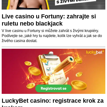
Live casino u Fortuny: zahrajte si
ruletu nebo blackjack
V live casinu u Fortuny si můžete zahrát s živými krupiéry.
Podívejte se, jaké hry tu najdete, kolik lze vyhrát a jak se do
živého casina dostat.
LuckyBet casino: registrace krok za