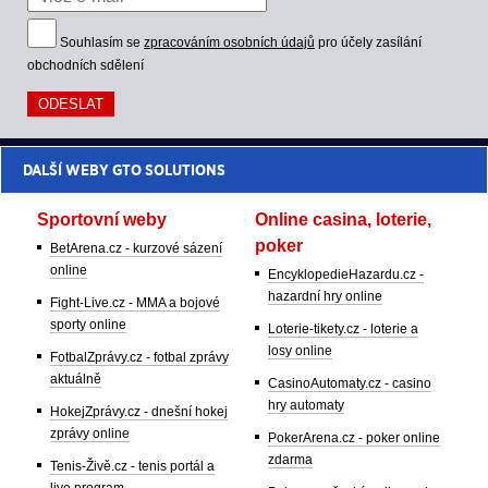
Souhlasím se
zpracováním osobních údajů
pro účely zasílání
obchodních sdělení
DALŠÍ WEBY GTO SOLUTIONS
Sportovní weby
Online casina, loterie,
poker
BetArena.cz - kurzové sázení
online
EncyklopedieHazardu.cz -
hazardní hry online
Fight-Live.cz - MMA a bojové
sporty online
Loterie-tikety.cz - loterie a
losy online
FotbalZprávy.cz - fotbal zprávy
aktuálně
CasinoAutomaty.cz - casino
hry automaty
HokejZprávy.cz - dnešní hokej
zprávy online
PokerArena.cz - poker online
zdarma
Tenis-Živě.cz - tenis portál a
live program