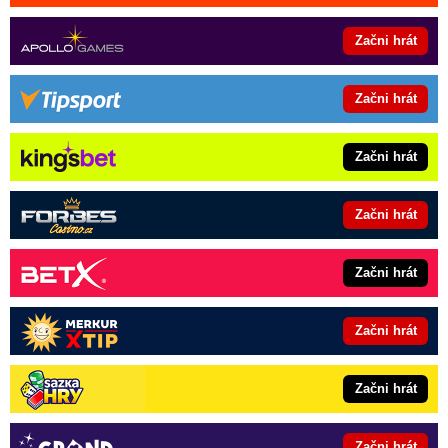
Začni hrát
Začni hrát
Začni hrát
Začni hrát
Začni hrát
Začni hrát
Začni hrát
Začni hrát