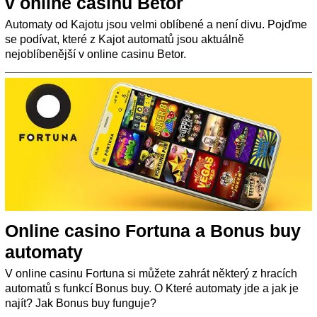
v online casinu Betor
Automaty od Kajotu jsou velmi oblíbené a není divu. Pojďme
se podívat, které z Kajot automatů jsou aktuálně
nejoblíbenější v online casinu Betor.
Online casino Fortuna a Bonus buy
automaty
V online casinu Fortuna si můžete zahrát některý z hracích
automatů s funkcí Bonus buy. O Které automaty jde a jak je
najít? Jak Bonus buy funguje?