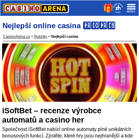
Nejlepší online casina 2️⃣0️⃣2️⃣6️⃣
CasinoArena.cz
>
Rubriky
>
Nejlepší casina
iSoftBet – recenze výrobce
automatů a casino her
Společnost iSoftBet nabízí online automaty plné unikátních
bonusových funkcí. Zjistěte, které hry jsou nejhranější a kde