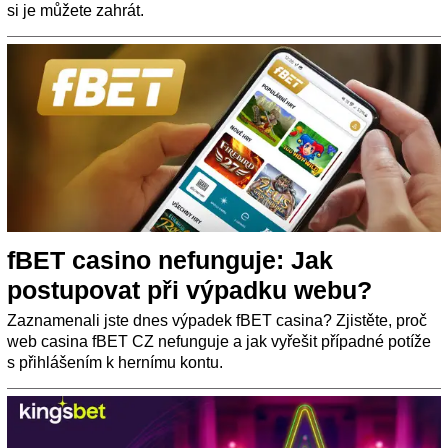
si je můžete zahrát.
fBET casino nefunguje: Jak
postupovat při výpadku webu?
Zaznamenali jste dnes výpadek fBET casina? Zjistěte, proč
web casina fBET CZ nefunguje a jak vyřešit případné potíže
s přihlášením k hernímu kontu.