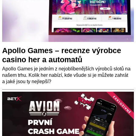
Apollo Games – recenze výrobce
casino her a automatů
Apollo Games je jedním z nejoblíbenějších výrobců slotů na
našem trhu. Kolik her nabízí, kde všude si je můžete zahrát
a jaké jsou ty nejlepší?