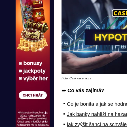
Foto: Casinoarena.cz
➡️
Co vás zajímá?
Co je bonita a jak se hodno
Jak banky nahlíží na haza
jak zvýšit šanci na schvále