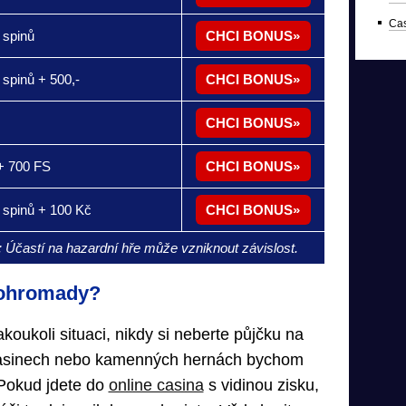
Cas
 spinů
CHCI BONUS
 spinů + 500,-
CHCI BONUS
CHCI BONUS
+ 700 FS
CHCI BONUS
 spinů + 100 Kč
CHCI BONUS
e: Účastí na hazardní hře může vzniknout závislost.
dohromady?
akoukoli situaci, nikdy si neberte půjčku na
e casinech nebo kamenných hernách bychom
Pokud jdete do
online casina
s vidinou zisku,