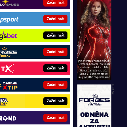
Začni hrát
Začni hrát
Začni hrát
Začni hrát
Začni hrát
Začni hrát
Začni hrát
Začni hrát