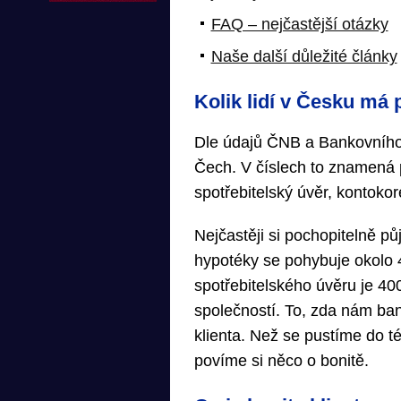
FAQ – nejčastější otázky
Naše další důležité články
Kolik lidí v Česku má 
Dle údajů ČNB a Bankovního 
Čech. V číslech to znamená př
spotřebitelský úvěr, kontokor
Nejčastěji si pochopitelně p
hypotéky se pohybuje okolo 
spotřebitelského úvěru je 40
společností. To, zda nám ban
klienta. Než se pustíme do t
povíme si něco o bonitě.