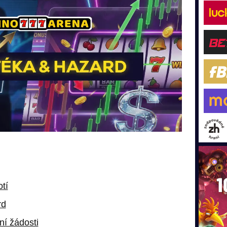
tí
rd
ní žádosti