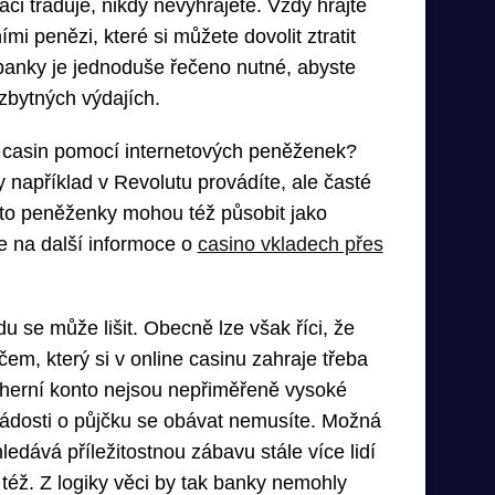
áči traduje, nikdy nevyhrajete. Vždy hrajte
i penězi, které si můžete dovolit ztratit
banky je jednoduše řečeno nutné, abyste
ezbytných výdajích.
 casin pomocí internetových peněženek?
y například v Revolutu provádíte, ale časté
yto peněženky mohou též působit jako
se na další informoce o
casino vkladech přes
u se může lišit. Obecně lze však říci, že
čem, který si v online casinu zahraje třeba
 herní konto nejsou nepřiměřeně vysoké
žádosti o půjčku se obávat nemusíte. Možná
ledává příležitostnou zábavu stále více lidí
 též. Z logiky věci by tak banky nemohly