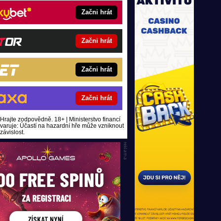
Začni hrát
Začni hrát
Začni hrát
Začni hrát
Hrajte zodpovědně. 18+ | Ministerstvo financí
varuje: Účastí na hazardní hře může vzniknout
závislost.