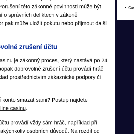
Porušení této zákonné povinnosti může být
Cas
í o správních deliktech
v zákoně
r pak může uložit pokutu nebo přijmout další
volné zrušení účtu
asinu je zákonný proces, který nastává po 24
aopak dobrovolné zrušení účtu provádí hráč
klad prostřednictvím zákaznické podpory či
ní konto smazat sami? Postup najdete
nline casinu
.
čtu provádí vždy sám hráč, například při
jakýchkoliv osobních důvodů. Na rozdíl od