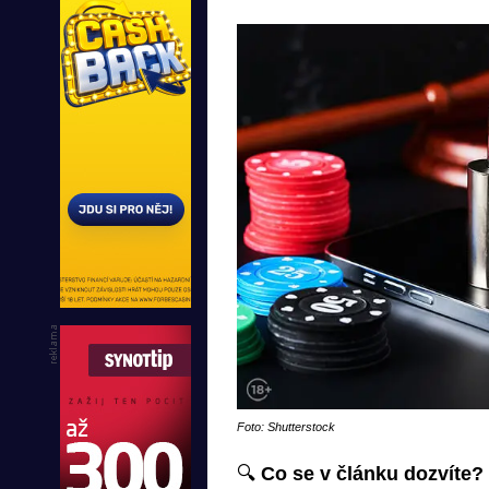
Foto: Shutterstock
🔍
Co se v článku dozvíte?