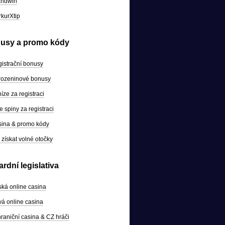
andwin
kurXtip
usy a promo kódy
istrační bonusy
ozeninové bonusy
íze za registraci
e spiny za registraci
ina & promo kódy
 získat volné otočky
rdní legislativa
ká online casina
á online casina
raniční casina & CZ hráči