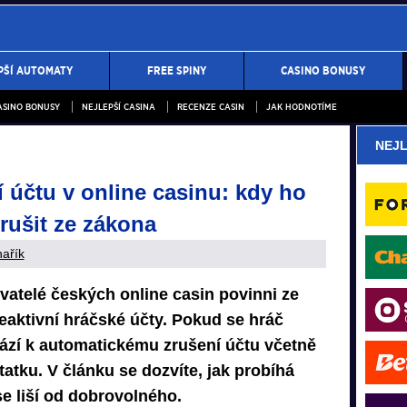
PŠÍ AUTOMATY
FREE SPINY
CASINO BONUSY
ASINO BONUSY
NEJLEPŠÍ CASINA
RECENZE CASIN
JAK HODNOTÍME
NEJL
 účtu v online casinu: kdy ho
rušit ze zákona
nařík
atelé českých online casin povinni ze
aktivní hráčské účty. Pokud se hráč
hází k automatickému zrušení účtu včetně
tku. V článku se dozvíte, jak probíhá
se liší od dobrovolného.