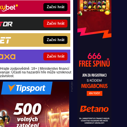
Začni hrát
Začni hrát
Začni hrát
Začni hrát
Hrajte zodpovědně. 18+ | Ministerstvo financí
varuje: Účastí na hazardní hře může vzniknout
závislost.