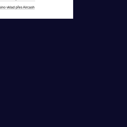
ino vklad přes Aircash