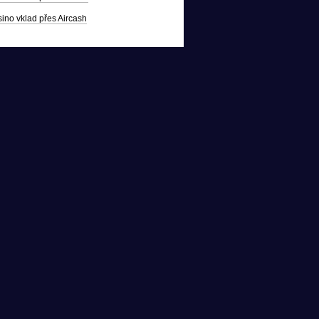
ino vklad přes Aircash