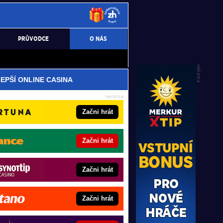
PRŮVODCE
O NÁS
EPŠÍ ONLINE CASINA
Začni hrát
Začni hrát
Začni hrát
Začni hrát