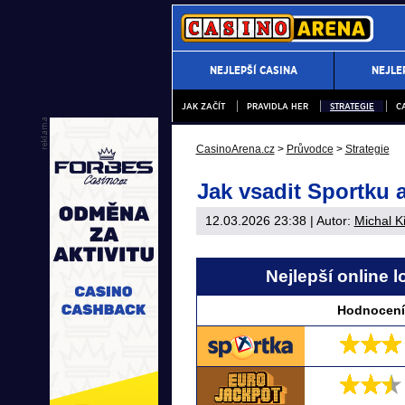
NEJLEPŠÍ CASINA
NEJLE
JAK ZAČÍT
PRAVIDLA HER
STRATEGIE
C
CasinoArena.cz
>
Průvodce
>
Strategie
Jak vsadit Sportku 
12.03.2026 23:38
| Autor:
Michal K
Nejlepší online l
Hodnocení