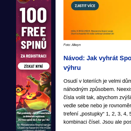
Foto: Allwyn
Návod: Jak vyhrát Spo
výhru
Osudí v loteriích je velmi dů
náhodným způsobem. Neexistu
čísla volit tak, abychom zvýši
vedle sebe nebo je rovnoměr
trefení „postupky“ 1, 2, 3, 4,
kombinaci čísel. Jsou ale po