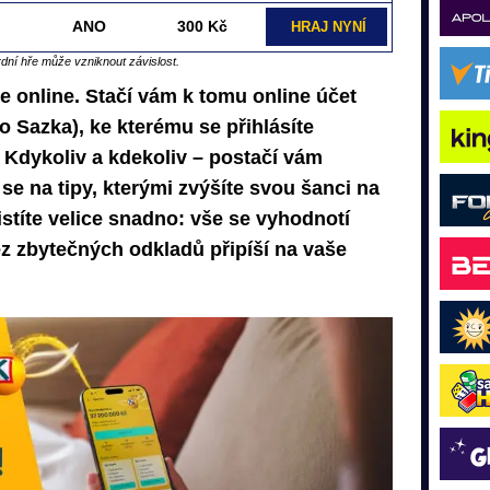
ANO
300 Kč
HRAJ NYNÍ
rdní hře může vzniknout závislost.
e online. Stačí vám k tomu online účet
o Sazka), ke kterému se přihlásíte
. Kdykoliv a kdekoliv – postačí vám
 se na tipy, kterými zvýšíte svou šanci na
zjistíte velice snadno: vše se vyhodnotí
z zbytečných odkladů připíší na vaše