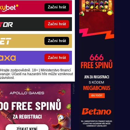
Začni hrát
Začni hrát
Začni hrát
Začni hrát
Hrajte zodpovědně. 18+ | Ministerstvo financí
varuje: Účastí na hazardní hře může vzniknout
závislost.