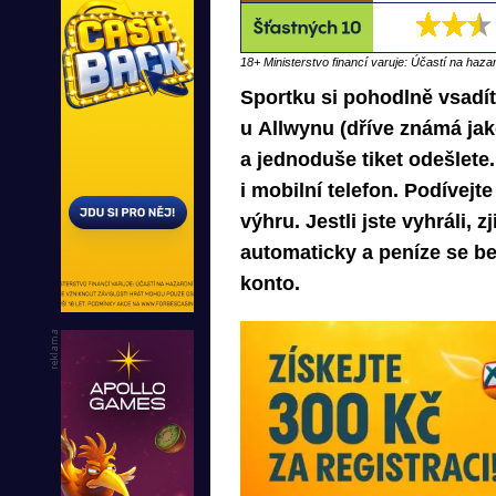
18+ Ministerstvo financí varuje: Účastí na haza
Sportku si pohodlně vsadít
u Allwynu (dříve známá jak
a jednoduše tiket odešlete
i mobilní telefon. Podívejte
výhru. Jestli jste vyhráli, 
automaticky a peníze se be
konto.