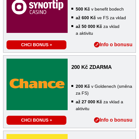
500 Kč
v benefit bodech
až 600 Kč
ve FS za vklad
až 50 000 Kč
za vklad
a aktivitu
Info o bonusu
CHCI BONUS »
200 Kč ZDARMA
200 Kč
v Goldenech (směna
za FS)
až 27 000 Kč
za vklad a
aktivitu
Info o bonusu
CHCI BONUS »