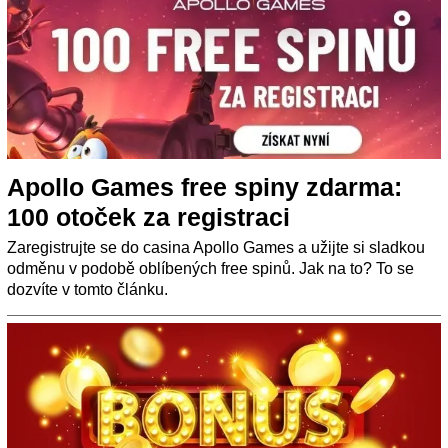
Apollo Games free spiny zdarma:
100 otoček za registraci
Zaregistrujte se do casina Apollo Games a užijte si sladkou
odměnu v podobě oblíbených free spinů. Jak na to? To se
dozvíte v tomto článku.