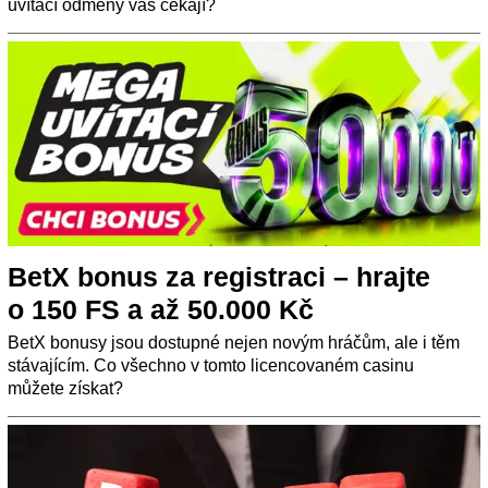
uvítací odměny vás čekají?
BetX bonus za registraci – hrajte
o 150 FS a až 50.000 Kč
BetX bonusy jsou dostupné nejen novým hráčům, ale i těm
stávajícím. Co všechno v tomto licencovaném casinu
můžete získat?