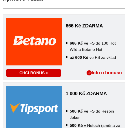
666 Kč ZDARMA
666 Kč
ve FS do 100 Hot
Wild a Betano Hot
až 600 Kč
ve FS za vklad
Info o bonusu
CHCI BONUS »
1 000 Kč ZDARMA
500 Kč
ve FS do Respin
Joker
500 Kč
v Netech (směna za