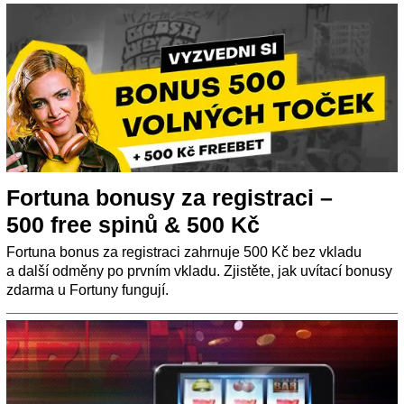
Fortuna bonusy za registraci –
500 free spinů & 500 Kč
Fortuna bonus za registraci zahrnuje 500 Kč bez vkladu
a další odměny po prvním vkladu. Zjistěte, jak uvítací bonusy
zdarma u Fortuny fungují.