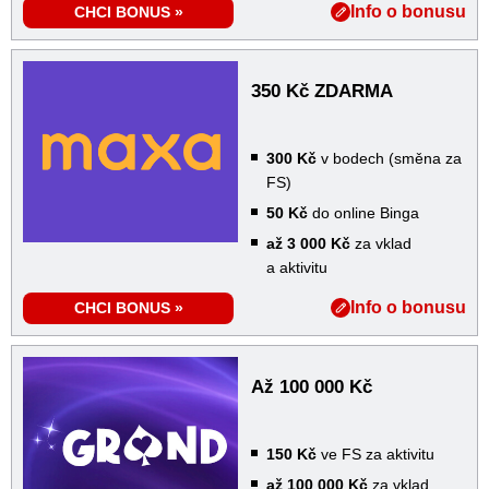
Info o bonusu
CHCI BONUS »
350 Kč ZDARMA
300 Kč
v bodech (směna za
FS)
50 Kč
do online Binga
až 3 000 Kč
za vklad
a aktivitu
Info o bonusu
CHCI BONUS »
Až 100 000 Kč
150 Kč
ve FS za aktivitu
až 100 000 Kč
za vklad