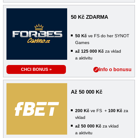
50 Kč ZDARMA
50 Kč
ve FS do her SYNOT
Games
až 125 000 Kč
za vklad
a aktivitu
Info o bonusu
CHCI BONUS »
Až 50 000 Kč
200 Kč
ve FS +
100 Kč
za
vklad
až 50 000 Kč
za vklad
a aktivitu