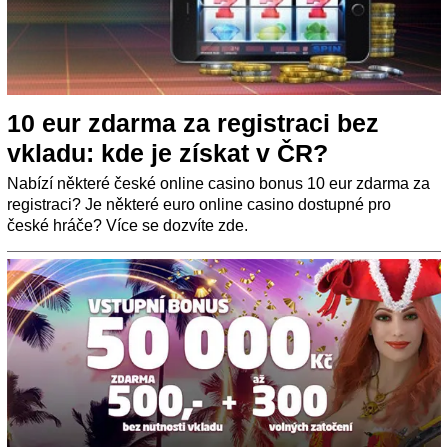
10 eur zdarma za registraci bez
vkladu: kde je získat v ČR?
Nabízí některé české online casino bonus 10 eur zdarma za
registraci? Je některé euro online casino dostupné pro
české hráče? Více se dozvíte zde.