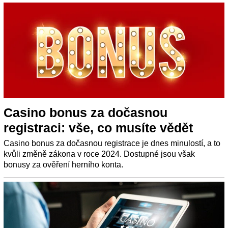
Casino bonus za dočasnou
registraci: vše, co musíte vědět
Casino bonus za dočasnou registrace je dnes minulostí, a to
kvůli změně zákona v roce 2024. Dostupné jsou však
bonusy za ověření herního konta.