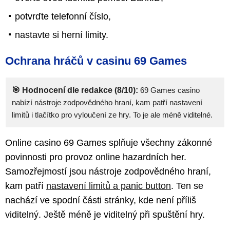
potvrďte telefonní číslo,
nastavte si herní limity.
Ochrana hráčů v casinu 69 Games
🎯 Hodnocení dle redakce (8/10):
69 Games casino
nabízí nástroje zodpovědného hraní, kam patří nastavení
limitů i tlačítko pro vyloučení ze hry. To je ale méně viditelné.
Online casino 69 Games splňuje všechny zákonné
povinnosti pro provoz online hazardních her.
Samozřejmostí jsou nástroje zodpovědného hraní,
kam patří
nastavení limitů a panic button
. Ten se
nachází ve spodní části stránky, kde není příliš
viditelný. Ještě méně je viditelný při spuštění hry.