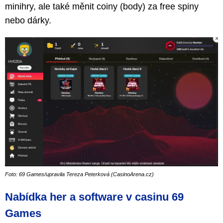
minihry, ale také měnit coiny (body) za free spiny
nebo dárky.
Foto: 69 Games/upravila Tereza Peterková (CasinoArena.cz)
Nabídka her a software v casinu 69
Games