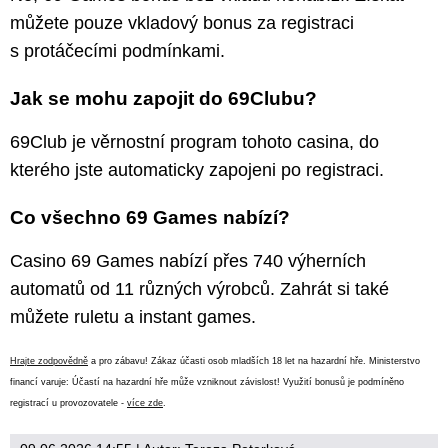
můžete pouze vkladový bonus za registraci
s protáčecími podmínkami.
Jak se mohu zapojit do 69Clubu?
69Club je věrnostní program tohoto casina, do
kterého jste automaticky zapojeni po registraci.
Co všechno 69 Games nabízí?
Casino 69 Games nabízí přes 740 výherních
automatů od 11 různých výrobců. Zahrát si také
můžete ruletu a instant games.
Hrajte zodpovědně
a pro zábavu! Zákaz účasti osob mladších 18 let na hazardní hře. Ministerstvo
financí varuje: Účastí na hazardní hře může vzniknout závislost! Využití bonusů je podmíněno
registrací u provozovatele -
více zde
.