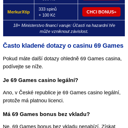
333 spinů
MerkurXtip
CHCI BONUS
+ 100 Kč
18+ Ministerstvo financí varuje: Účastí na hazardní hře
může vzniknout závislost.
Často kladené dotazy o casinu 69 Games
Pokud máte další dotazy ohledně 69 Games casina,
podívejte se níže.
Je 69 Games casino legální?
Ano, v České republice je 69 Games casino legální,
protože má platnou licenci.
Má 69 Games bonus bez vkladu?
Ne, 69 Games bonus bez vkladu nenabízí. Získat