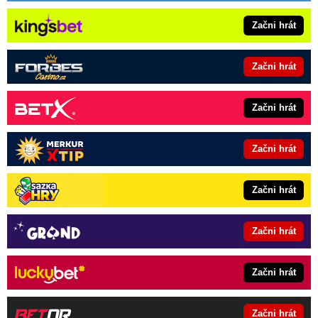
Začni hrát
Začni hrát
Začni hrát
Začni hrát
Začni hrát
Začni hrát
Začni hrát
Začni hrát