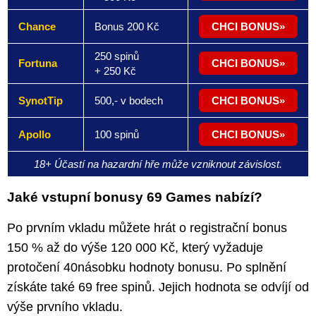
Chance
Bonus 200 Kč
CHCI BONUS
250 spinů
Fortuna
CHCI BONUS
+ 250 Kč
SynotTip
500,- v bodech
CHCI BONUS
Apollo
100 spinů
CHCI BONUS
18+ Účastí na hazardní hře může vzniknout závislost.
Jaké vstupní bonusy 69 Games nabízí?
Po prvním vkladu můžete hrát o registrační bonus
150 % až do výše 120 000 Kč, který vyžaduje
protočení 40násobku hodnoty bonusu. Po splnění
získáte také 69 free spinů. Jejich hodnota se odvíjí od
výše prvního vkladu.