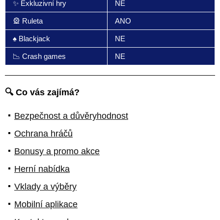
✨ Exkluzivní hry
NE
🎡 Ruleta
ANO
♠️ Blackjack
NE
📉 Crash games
NE
🔍 Co vás zajímá?
Bezpečnost a důvěryhodnost
Ochrana hráčů
Bonusy a promo akce
Herní nabídka
Vklady a výběry
Mobilní aplikace