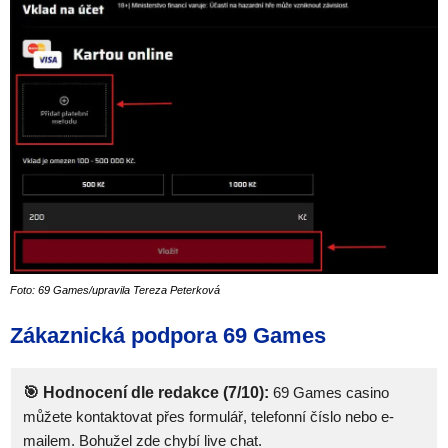
Foto: 69 Games/upravila Tereza Peterková
Zákaznická podpora 69 Games
🎯 Hodnocení dle redakce (7/10):
69 Games casino
můžete kontaktovat přes formulář, telefonní číslo nebo e-
mailem. Bohužel zde chybí live chat.