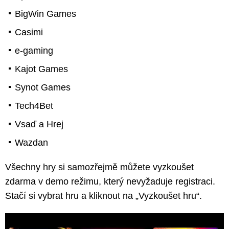
BigWin Games
Casimi
e-gaming
Kajot Games
Synot Games
Tech4Bet
Vsaď a Hrej
Wazdan
Všechny hry si samozřejmě můžete vyzkoušet
zdarma v demo režimu, který nevyžaduje registraci.
Stačí si vybrat hru a kliknout na „Vyzkoušet hru“.