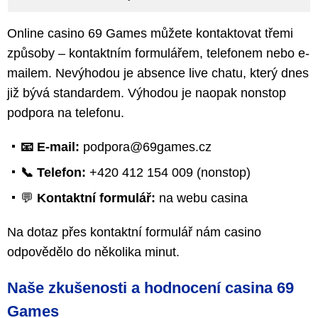
Online casino 69 Games můžete kontaktovat třemi
způsoby – kontaktním formulářem, telefonem nebo e-
mailem. Nevýhodou je absence live chatu, který dnes
již bývá standardem. Výhodou je naopak nonstop
podpora na telefonu.
📧 E-mail:
podpora@69games.cz
📞 Telefon:
+420 412 154 009 (nonstop)
💬
Kontaktní formulář:
na webu casina
Na dotaz přes kontaktní formulář nám casino
odpovědělo do několika minut.
Naše zkušenosti a hodnocení casina 69
Games