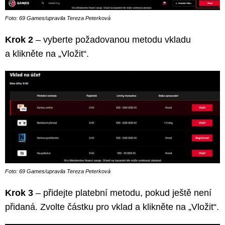
Foto: 69 Games/upravila Tereza Peterková
Krok 2
– vyberte požadovanou metodu vkladu
a klikněte na „Vložit“.
Foto: 69 Games/upravila Tereza Peterková
Krok 3
– přidejte platební metodu, pokud ještě není
přidaná. Zvolte částku pro vklad a klikněte na „Vložit“.