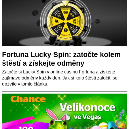
Fortuna Lucky Spin: zatočte kolem
štěstí a získejte odměny
Zatočte si Lucky Spin v online casinu Fortuna a získejte
zajímavé odměny každý den. Jak si kolo štěstí zatočit, se
dozvíte v tomto článku.