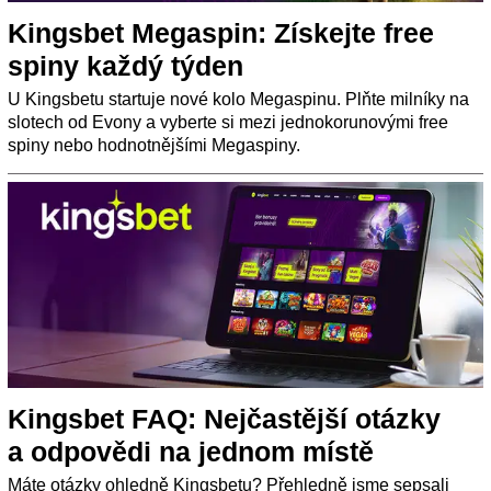
Kingsbet Megaspin: Získejte free
spiny každý týden
U Kingsbetu startuje nové kolo Megaspinu. Plňte milníky na
slotech od Evony a vyberte si mezi jednokorunovými free
spiny nebo hodnotnějšími Megaspiny.
Kingsbet FAQ: Nejčastější otázky
a odpovědi na jednom místě
Máte otázky ohledně Kingsbetu? Přehledně jsme sepsali