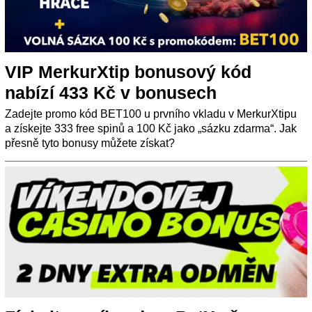
VIP MerkurXtip bonusový kód
nabízí 433 Kč v bonusech
Zadejte promo kód BET100 u prvního vkladu v MerkurXtipu
a získejte 333 free spinů a 100 Kč jako „sázku zdarma“. Jak
přesně tyto bonusy můžete získat?