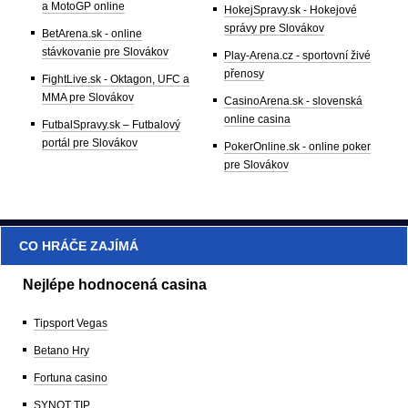
a MotoGP online
HokejSpravy.sk - Hokejové
správy pre Slovákov
BetArena.sk - online
stávkovanie pre Slovákov
Play-Arena.cz - sportovní živé
přenosy
FightLive.sk - Oktagon, UFC a
MMA pre Slovákov
CasinoArena.sk - slovenská
online casina
FutbalSpravy.sk – Futbalový
portál pre Slovákov
PokerOnline.sk - online poker
pre Slovákov
CO HRÁČE ZAJÍMÁ
Nejlépe hodnocená casina
Tipsport Vegas
Betano Hry
Fortuna casino
SYNOT TIP