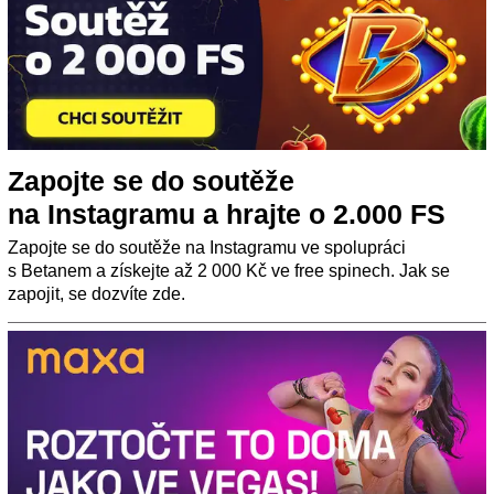
Zapojte se do soutěže
na Instagramu a hrajte o 2.000 FS
Zapojte se do soutěže na Instagramu ve spolupráci
s Betanem a získejte až 2 000 Kč ve free spinech. Jak se
zapojit, se dozvíte zde.