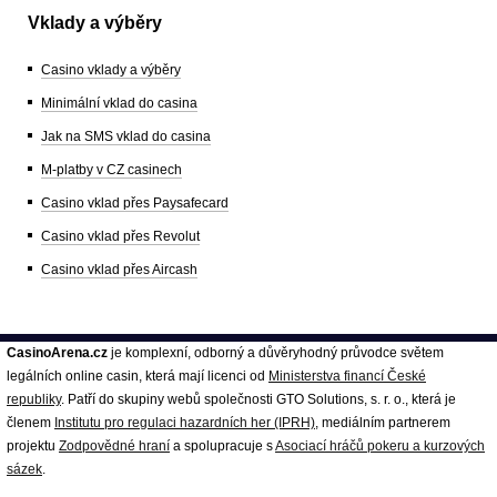
Vklady a výběry
Casino vklady a výběry
Minimální vklad do casina
Jak na SMS vklad do casina
M-platby v CZ casinech
Casino vklad přes Paysafecard
Casino vklad přes Revolut
Casino vklad přes Aircash
CasinoArena.cz
je komplexní, odborný a důvěryhodný průvodce světem
legálních online casin, která mají licenci od
Ministerstva financí České
republiky
. Patří do skupiny webů společnosti GTO Solutions, s. r. o., která je
členem
Institutu pro regulaci hazardních her (IPRH)
, mediálním partnerem
projektu
Zodpovědné hraní
a spolupracuje s
Asociací hráčů pokeru a kurzových
sázek
.