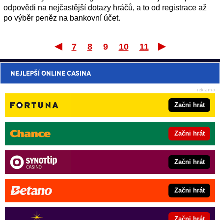
odpovědi na nejčastější dotazy hráčů, a to od registrace až
po výběr peněz na bankovní účet.
7
8
9
10
11
První
Posl
NEJLEPŠÍ ONLINE CASINA
Začni hrát
Začni hrát
Začni hrát
Začni hrát
Začni hrát