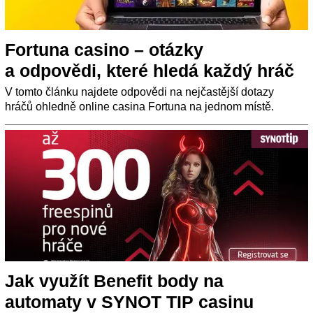
Fortuna casino – otázky
a odpovědi, které hledá každý hráč
V tomto článku najdete odpovědi na nejčastější dotazy
hráčů ohledně online casina Fortuna na jednom místě.
Jak využít Benefit body na
automaty v SYNOT TIP casinu