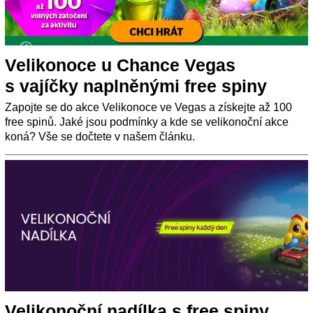
Velikonoce u Chance Vegas
s vajíčky naplněnými free spiny
Zapojte se do akce Velikonoce ve Vegas a získejte až 100
free spinů. Jaké jsou podmínky a kde se velikonoční akce
koná? Vše se dočtete v našem článku.
Velikonoční nadílka s free spiny