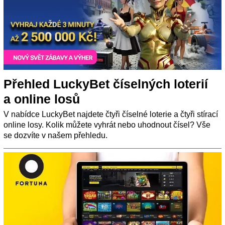
Přehled LuckyBet číselných loterií
a online losů
V nabídce LuckyBet najdete čtyři číselné loterie a čtyři stírací
online losy. Kolik můžete vyhrát nebo uhodnout čísel? Vše
se dozvíte v našem přehledu.