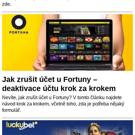
zde.
Jak zrušit účet u Fortuny –
deaktivace účtu krok za krokem
Nevíte, jak zrušit účet u Fortuny? V tomto článku najdete
návod krok za krokem, včetně toho, zda je potřeba nějaký
formulář.