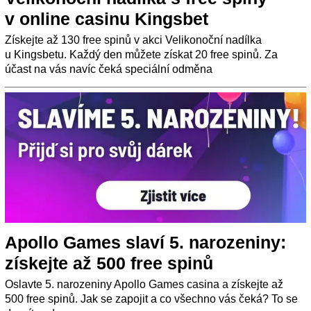
v online casinu Kingsbet
Získejte až 130 free spinů v akci Velikonoční nadílka
u Kingsbetu. Každý den můžete získat 20 free spinů. Za
účast na vás navíc čeká speciální odměna
Apollo Games slaví 5. narozeniny:
získejte až 500 free spinů
Oslavte 5. narozeniny Apollo Games casina a získejte až
500 free spinů. Jak se zapojit a co všechno vás čeká? To se