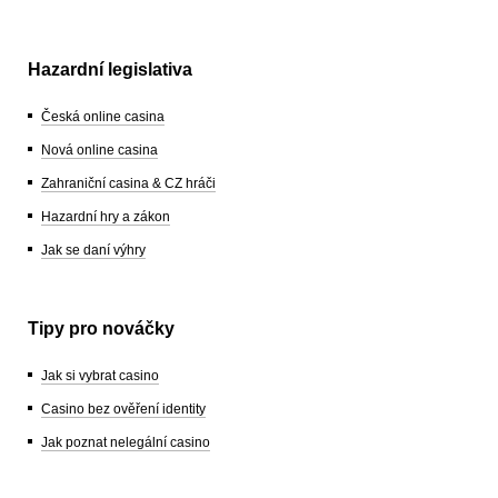
Hazardní legislativa
Česká online casina
Nová online casina
Zahraniční casina & CZ hráči
Hazardní hry a zákon
Jak se daní výhry
Tipy pro nováčky
Jak si vybrat casino
Casino bez ověření identity
Jak poznat nelegální casino