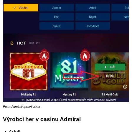
Foto: Admiral/upravil autor
Výrobci her v casinu Admiral