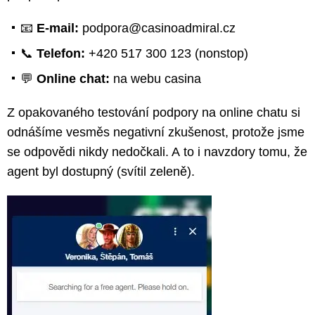
📧
E-mail:
podpora@casinoadmiral.cz
📞
Telefon:
+420 517 300 123 (nonstop)
💬
Online chat:
na webu casina
Z opakovaného testování podpory na online chatu si
odnášíme vesměs negativní zkušenost, protože jsme
se odpovědi nikdy nedočkali. A to i navzdory tomu, že
agent byl dostupný (svítil zeleně).