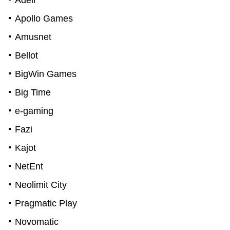
Adell
Apollo Games
Amusnet
Bellot
BigWin Games
Big Time
e-gaming
Fazi
Kajot
NetEnt
Neolimit City
Pragmatic Play
Novomatic