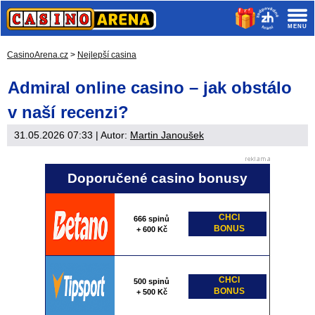
CasinoArena.cz
>
Nejlepší casina
Admiral online casino – jak obstálo
v naší recenzi?
31.05.2026 07:33
| Autor:
Martin Janoušek
Doporučené casino bonusy
CHCI
666 spinů
BONUS
+ 600 Kč
CHCI
500 spinů
BONUS
+ 500 Kč