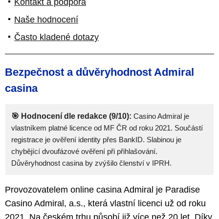
Kontakt a podpora
Naše hodnocení
Často kladené dotazy
Bezpečnost a důvěryhodnost Admiral
casina
🎯 Hodnocení dle redakce (9/10):
Casino Admiral je
vlastníkem platné licence od MF ČR od roku 2021. Součástí
registrace je ověření identity přes BankID. Slabinou je
chybějící dvoufázové ověření při přihlašování.
Důvěryhodnost casina by zvýšilo členství v IPRH.
Provozovatelem online casina Admiral je Paradise
Casino Admiral, a.s., která vlastní licenci už od roku
2021. Na českém trhu působí již více než 20 let. Díky