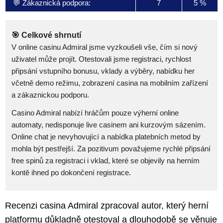
💬 Zákaznická podpora:
7
5 %
🎯 Celkové shrnutí
V online casinu Admiral jsme vyzkoušeli vše, čím si nový
uživatel může projít. Otestovali jsme registraci, rychlost
připsání vstupního bonusu, vklady a výběry, nabídku her
včetně demo režimu, zobrazení casina na mobilním zařízení
a zákaznickou podporu.
Casino Admiral nabízí hráčům pouze výherní online
automaty, nedisponuje live casinem ani kurzovým sázením.
Online chat je nevyhovující a nabídka platebních metod by
mohla být pestřejší. Za pozitivum považujeme rychlé připsání
free spinů za registraci i vklad, které se objevily na herním
kontě ihned po dokončení registrace.
Recenzi casina Admiral zpracoval autor, který herní
platformu důkladně otestoval a dlouhodobě se věnuje