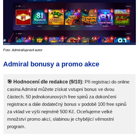
Foto: Admiral/upravil autor
Admiral bonusy a promo akce
🎯 Hodnocení dle redakce (9/10):
Při registraci do online
casina Admiral můžete získat vstupní bonus ve dvou
částech. 50 jednokorunových free spinů za dokončení
registrace a dále dodatečný bonus v podobě 100 free spinů
za vklad ve výši nejméně 500 Kč. Oceňujeme velké
množství promo akcí, slabinou je chybějící věrnostní
program.