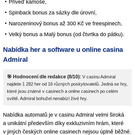
Přiveď kámoše,
Spinback bonus za sázky dle úrovní,
Narozeninový bonus až 300 Kč ve freespinech,
Velký bonus a Malý bonus (od čtvrtka do pátku).
Nabídka her a software u online casina
Admiral
🎯 Hodnocení dle redakce (8/10):
V casinu Admiral
najdete 1 282 her od 16 různých poskytovatelů. Jedná se hry,
které jsou známé v casinech a online casinech po celém
světě. Admiral bohužel nenabízí živé hry.
Nabídka automatů je v casinu Admiral velmi široká
a unikátní především díky exkluzivním hrám, které
v jiných českých online casinech nejsou úplně běžné.