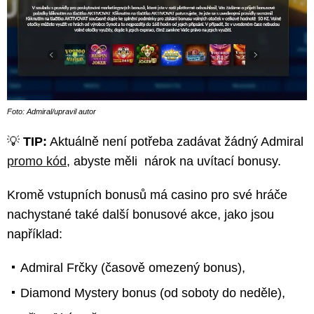
Foto: Admiral/upravil autor
💡
TIP:
Aktuálně není potřeba zadávat žádný Admiral
promo kód
, abyste měli nárok na uvítací bonusy.
Kromě vstupních bonusů má casino pro své hráče
nachystané také další bonusové akce, jako jsou
například:
Admiral Frčky (časově omezený bonus),
Diamond Mystery bonus (od soboty do neděle),