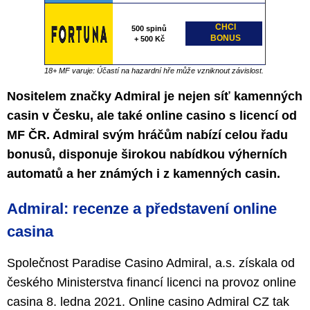
CHCI
500 spinů
BONUS
+ 500 Kč
18+ MF varuje: Účastí na hazardní hře může vzniknout závislost.
Nositelem značky Admiral je nejen síť kamenných
casin v Česku, ale také online casino s licencí od
MF ČR. Admiral svým hráčům nabízí celou řadu
bonusů, disponuje širokou nabídkou výherních
automatů a her známých i z kamenných casin.
Admiral: recenze a představení online
casina
Společnost Paradise Casino Admiral, a.s. získala od
českého Ministerstva financí licenci na provoz online
casina 8. ledna 2021. Online casino Admiral CZ tak