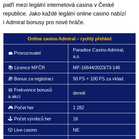
patří mezi legální internetová casina v České
republice. Jako každé legální online casino nabízí
i Admiral bonusy pro nové hráče.
Online casino Admiral – rychlý přehled
Paradise Casino Admiral,
💼 Provozovatel
a.s.
📚 Licence MFČR
MF-16644/2023/73-146
🎁 Bonus za registraci
50 FS + 100 FS za vklad
📅 Frekvence bonusů
denně
a akcí
🎮 Počet her
1 282
🕹️ Počet výrobců her
16
🎲 Live casino
NE