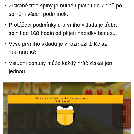
Získané free spiny je nutné uplatnit do 7 dnů po
splnění všech podmínek.
Protáčecí podmínky u prvního vkladu je třeba
splnit do 168 hodin od přijetí nabídky bonusu.
Výše prvního vkladu je v rozmezí 1 Kč až
100 000 Kč.
Vstupní bonusy může každý hráč získat jen
jednou.