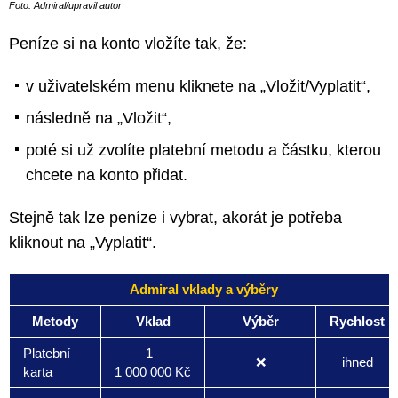
Foto: Admiral/upravil autor
Peníze si na konto vložíte tak, že:
v uživatelském menu kliknete na „Vložit/Vyplatit“,
následně na „Vložit“,
poté si už zvolíte platební metodu a částku, kterou
chcete na konto přidat.
Stejně tak lze peníze i vybrat, akorát je potřeba
kliknout na „Vyplatit“.
Admiral vklady a výběry
Metody
Vklad
Výběr
Rychlost
Platební
1–
❌
ihned
karta
1 000 000 Kč