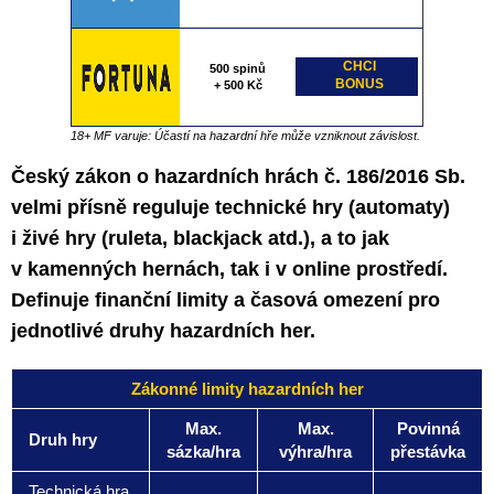
CHCI
500 spinů
BONUS
+ 500 Kč
18+ MF varuje: Účastí na hazardní hře může vzniknout závislost.
Český zákon o hazardních hrách č. 186/2016 Sb.
velmi přísně reguluje technické hry (automaty)
i živé hry (ruleta, blackjack atd.), a to jak
v kamenných hernách, tak i v online prostředí.
Definuje finanční limity a časová omezení pro
jednotlivé druhy hazardních her.
Zákonné limity hazardních her
Max.
Max.
Povinná
Druh hry
sázka/hra
výhra/hra
přestávka
Technická hra