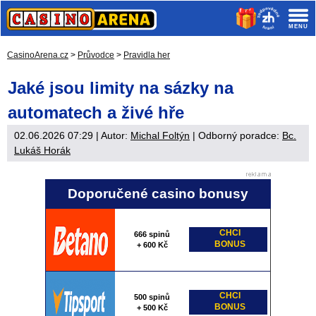
CasinoArena.cz
>
Průvodce
>
Pravidla her
Jaké jsou limity na sázky na
automatech a živé hře
02.06.2026 07:29
| Autor:
Michal Foltýn
| Odborný poradce:
Bc.
Lukáš Horák
Doporučené casino bonusy
CHCI
666 spinů
BONUS
+ 600 Kč
CHCI
500 spinů
BONUS
+ 500 Kč