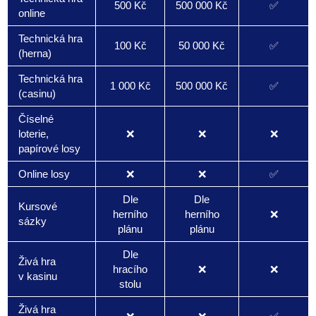
500 Kč
500 000 Kč
✅
online
Technická hra
100 Kč
50 000 Kč
✅
(herna)
Technická hra
1 000 Kč
500 000 Kč
✅
(casinu)
Číselné
loterie,
❌
❌
❌
papírové losy
Online losy
❌
❌
✅
Dle
Dle
Kursové
herního
herního
❌
sázky
plánu
plánu
Dle
Živá hra
hracího
❌
❌
v kasinu
stolu
Živá hra