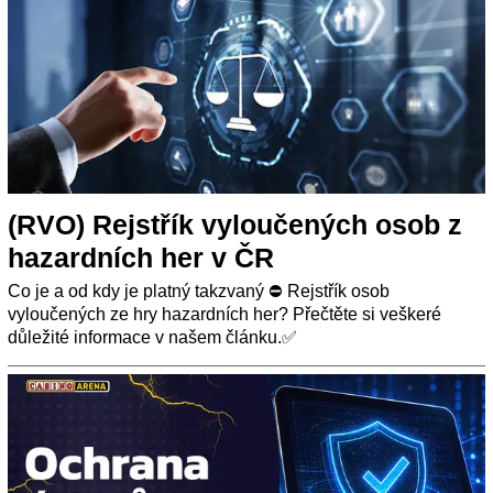
(RVO) Rejstřík vyloučených osob z
hazardních her v ČR
Co je a od kdy je platný takzvaný ⛔ Rejstřík osob
vyloučených ze hry hazardních her? Přečtěte si veškeré
důležité informace v našem článku.✅