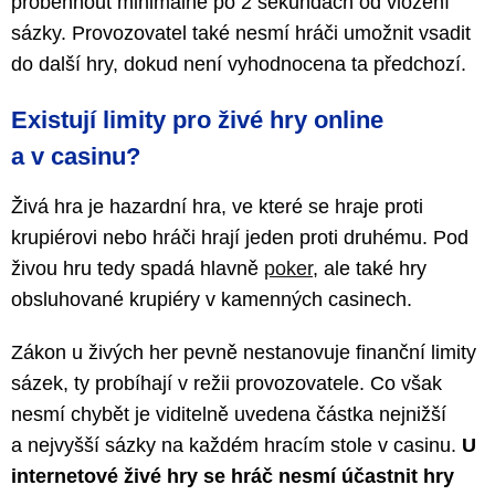
proběhnout minimálně po 2 sekundách od vložení
sázky. Provozovatel také nesmí hráči umožnit vsadit
do další hry, dokud není vyhodnocena ta předchozí.
Existují limity pro živé hry online
a v casinu?
Živá hra je hazardní hra, ve které se hraje proti
krupiérovi nebo hráči hrají jeden proti druhému. Pod
živou hru tedy spadá hlavně
poker
, ale také hry
obsluhované krupiéry v kamenných casinech.
Zákon u živých her pevně nestanovuje finanční limity
sázek, ty probíhají v režii provozovatele. Co však
nesmí chybět je viditelně uvedena částka nejnižší
a nejvyšší sázky na každém hracím stole v casinu.
U
internetové živé hry se hráč nesmí účastnit hry