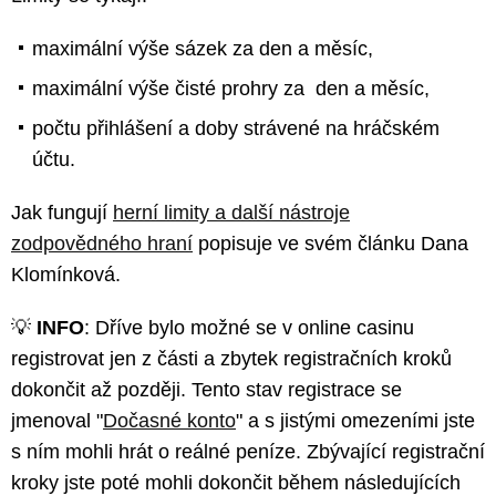
maximální výše sázek za den a měsíc,
maximální výše čisté prohry za den a měsíc,
počtu přihlášení a doby strávené na hráčském
účtu.
Jak fungují
herní limity a další nástroje
zodpovědného hraní
popisuje ve svém článku Dana
Klomínková.
💡
INFO
: Dříve bylo možné se v online casinu
registrovat jen z části a zbytek registračních kroků
dokončit až později. Tento stav registrace se
jmenoval "
Dočasné konto
" a s jistými omezeními jste
s ním mohli hrát o reálné peníze. Zbývající registrační
kroky jste poté mohli dokončit během následujících