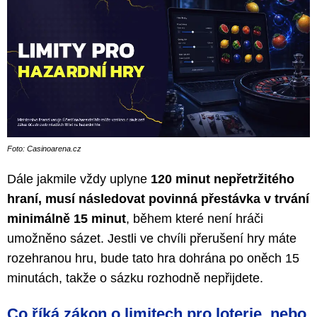
Foto: Casinoarena.cz
Dále jakmile vždy uplyne
120 minut nepřetržitého
hraní, musí následovat povinná přestávka v trvání
minimálně 15 minut
, během které není hráči
umožněno sázet. Jestli ve chvíli přerušení hry máte
rozehranou hru, bude tato hra dohrána po oněch 15
minutách, takže o sázku rozhodně nepřijdete.
Co říká zákon o limitech pro loterie, nebo