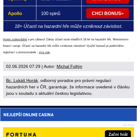
Apollo
100 spinů
CHCI BONUS
18+ Účastí na hazardní hře může vzniknout závislost.
Hrajte zodpovědně
a pro zábavu! Zákaz účasti osob mladších 18 let na hazardní hře. Ministerstvo
financí varuje: Účastí na hazardní hře může vzniknout závislost! Využití bonusů je podmíněno
registrací u provozovatele -
více zde
.
02.06.2026 07:29
| Autor:
Michal Foltýn
Bc. Lukáš Horák
, odborný poradce pro právní regulaci
hazardních her v ČR, garantuje, že informace uvedené v článku
jsou v souladu s aktuální českou legislativou.
NEJLEPŠÍ ONLINE CASINA
Začni hrát