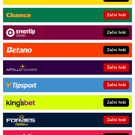
Začni hrát
Začni hrát
Začni hrát
Začni hrát
Začni hrát
Začni hrát
Začni hrát