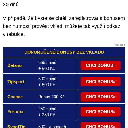
30 dnů.
V případě, že byste se chtěli zaregistrovat s bonusem
bez nutnosti provést vklad, můžete tak využít odkaz
v tabulce.
DOPORUČENÉ BONUSY BEZ VKLADU
666 spinů
Betano
CHCI BONUS
+ 600 Kč
500 spinů
Tipsport
CHCI BONUS
+ 500 Kč
Chance
Bonus 200 Kč
CHCI BONUS
250 spinů
Fortuna
CHCI BONUS
+ 250 Kč
SynotTip
500,- v bodech
CHCI BONUS